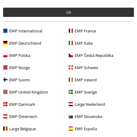
Decorativo
Queda bastante chulo en la pared, el plástico no es que sea una
Enviar comentario
Ok
maravilla pero tampoco es un plástico de estos malos.. bastante
contento con la compra y el tamaño es grandecito
EMP International
EMP France
EMP Deutschland
EMP Italia
¿Te ha sido útil esta opinión?
EMP Polska
EMP Česká Republika
EMP Norge
EMP Schweiz
EMP Suomi
EMP Ireland
Comentario
EMP United Kingdom
EMP Sverige
EMP Danmark
Large Nederland
Javier L.
EMP Österreich
EMP Slovensko
3 Reseñas
Publicado: lunes, 6 marzo, 2017
Large Belgique
EMP España