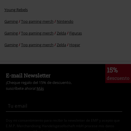
Enviar comentario
Young Rebels
Gaming
Top gaming merch
Nintendo
Gaming
Top gaming merch
Zelda
Figuras
Gaming
Top gaming merch
Zelda
Hogar
15%
E-mail Newsletter
descuento
¡Cheque regalo del 15% de descuento,
suscríbete ahora!
Más
Doy mi consentimiento para recibir la newsletter de EMP y acepto que
E.M.P. Merchandising Handelsgesellschaft mbH procese mis datos