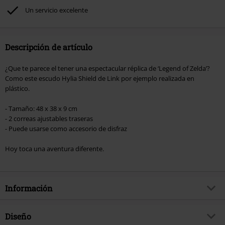
Un servicio excelente
Descripción de artículo
¿Que te parece el tener una espectacular réplica de ‘Legend of Zelda’?
Como este escudo Hylia Shield de Link por ejemplo realizada en
plástico.
- Tamaño: 48 x 38 x 9 cm
- 2 correas ajustables traseras
- Puede usarse como accesorio de disfraz
Hoy toca una aventura diferente.
Información
Artículo no.
353307
Diseño