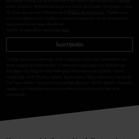
personales con el fin de informarme de manera personalizada y regular
sobre su oferta. El tratamiento de mis datos personales se llevará a cabo
de acuerdo con lo establecido en la
Política de Privacidad
. Puedo retirar
mi consentimiento en cualquier momento haciendo clic en el enlace de
baja presente en cada newsletter.
Darme de baja de la newsletter
aquí
.
Suscripción
*Válido durante 4 semanas. Solo canjeable online. No combinable con
otros códigos promocionales. El descuento será aplicado después de
introducir el código en el primer paso del proceso de compra. Libros,
media (CD, DVD, LP, etc.), tickets, Rammstein, (Till) Lindemann, Die Ärzte,
Die Toten Hosen, Feine Sahne Fischfilet, Broilers, Böhse Onkelz, cheques-
regalo y artículos que incluyen una donación están excluidos de la
promoción.