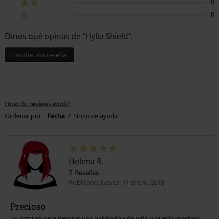
0
0
Dinos qué opinas de "Hylia Shield".
Escribe una reseña
How do reviews work?
Ordenar por
Fecha
Sirvió de ayuda
Helena R.
7 Reseñas
Publicado: jueves, 11 enero, 2018
Precioso
Lo compré para decorar una habitación de niño y queda precioso,