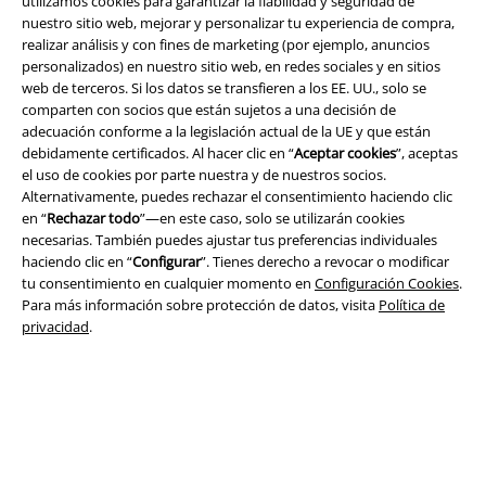
utilizamos cookies para garantizar la fiabilidad y seguridad de
nuestro sitio web, mejorar y personalizar tu experiencia de compra,
realizar análisis y con fines de marketing (por ejemplo, anuncios
personalizados) en nuestro sitio web, en redes sociales y en sitios
web de terceros. Si los datos se transfieren a los EE. UU., solo se
comparten con socios que están sujetos a una decisión de
adecuación conforme a la legislación actual de la UE y que están
Legal
debidamente certificados. Al hacer clic en “
Aceptar cookies
”, aceptas
el uso de cookies por parte nuestra y de nuestros socios.
Términos y Condiciones
Alternativamente, puedes rechazar el consentimiento haciendo clic
en “
Rechazar todo
”—en este caso, solo se utilizarán cookies
Aviso Legal
necesarias. También puedes ajustar tus preferencias individuales
haciendo clic en “
Configurar
”. Tienes derecho a revocar o modificar
Ley protección de datos
tu consentimiento en cualquier momento en
Configuración Cookies
.
Para más información sobre protección de datos, visita
Política de
Eliminación de residuos y protección del medioambiente
privacidad
.
Declaración de Conformidad
Información sobre accesibilidad
Configuración Cookies