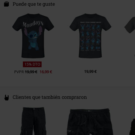
Camiseta sencilla
B&C - #150
Castricummerwerf 45
Puede que te guste
Sexo
Hombre
Color
Negro
1901RV Castricum
Peso/Gramaje - Camisetas
Camiseta básica (aprox. 145 g/m²)
Netherlands
- Lightweight
info@heroesinc.eu
15% DTO
19,99 €
PVPR
19,99 €
16,99 €
Clientes que también compraron