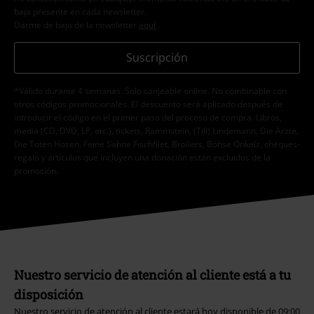
baja presente en cada newsletter.
Darme de baja de la newsletter
aquí
.
Suscripción
*Válido durante 4 semanas. Solo canjeable online. No combinable con
otros códigos promocionales. El descuento será aplicado después de
introducir el código en el primer paso del proceso de compra. Libros,
media (CD, DVD, LP, etc.), tickets, Rammstein, (Till) Lindemann, Die Ärzte,
Die Toten Hosen, Feine Sahne Fischfilet, Broilers, Böhse Onkelz, cheques-
regalo y artículos que incluyen una donación están excluidos de la
promoción.
Nuestro servicio de atención al cliente está a tu
disposición
Nuestro servicio de atención al cliente estará hoy disponible de 09:00