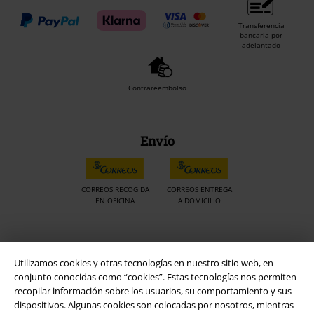
Transferencia
bancaria por
adelantado
Contrareembolso
Envío
CORREOS RECOGIDA
CORREOS ENTREGA
EN OFICINA
A DOMICILIO
App de EMP
Utilizamos cookies y otras tecnologías en nuestro sitio web, en
¡Descarga la nueva App EMP totalmente GRATIS y disfruta de todas
conjunto conocidas como “cookies”. Estas tecnologías nos permiten
sus nuevas funciones y ventajas!
recopilar información sobre los usuarios, su comportamiento y sus
dispositivos. Algunas cookies son colocadas por nosotros, mientras