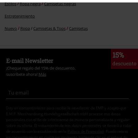
Estilos
Ropa negra
Camisetas negras
Entretenimiento
Nuevo
Ropa
Camisetas & Tops
Camisetas
15%
E-mail Newsletter
descuento
¡Cheque regalo del 15% de descuento,
suscríbete ahora!
Más
Doy mi consentimiento para recibir la newsletter de EMP y acepto que
E.M.P. Merchandising Handelsgesellschaft mbH procese mis datos
personales con el fin de informarme de manera personalizada y regular
sobre su oferta. El tratamiento de mis datos personales se llevará a cabo
de acuerdo con lo establecido en la
Política de Privacidad
. Puedo retirar
mi consentimiento en cualquier momento haciendo clic en el enlace de