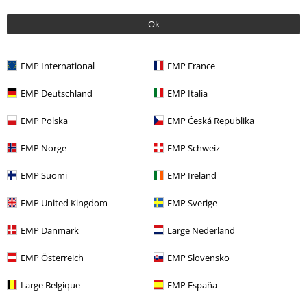
Ok
Última visita
EMP International
EMP France
EMP Deutschland
EMP Italia
EMP Polska
EMP Česká Republika
EMP Norge
EMP Schweiz
EMP Suomi
EMP Ireland
19,99 €
EMP United Kingdom
EMP Sverige
EMP Danmark
Large Nederland
Más categorías. Más opciones
EMP Österreich
EMP Slovensko
Hombre
Ropa
Camisetas
Camisetas
Large Belgique
EMP España
Ropa & accesorios
Tops
Camisetas