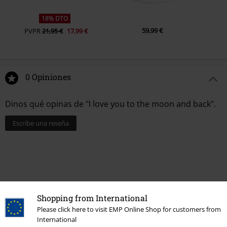
18% DTO
59,99 €
PVPR
21,95 €
17,99 €
0 Opiniones
Dinos qué opinas de "I love you to the moon and back".
Escribe una reseña
Shopping from International
Please click here to visit EMP Online Shop for customers from
International