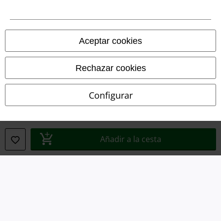
Legal
Aceptar cookies
Términos y Condiciones
Rechazar cookies
Aviso Legal
Configurar
Ley protección de datos
Eliminación de residuos y protección del medioambiente
Añadir a la cesta
Declaración de Conformidad
Información sobre accesibilidad
Configuración Cookies
Cancelar pedido