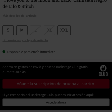
de Lilo & Stitch
Más detalles del artículo
Elige
S
M
L
XL
XXL
tu
Dimensiones y tallaje de artículo
talla
Disponible para envío inmediato
Ahorra en gastos de envío y prueba Backstage Club gratis
durante 30 días
Añade la suscripción de prueba al carrito.
Si ya eres socio del Backstage Club, puedes iniciar sesión aquí:
Accede ahora