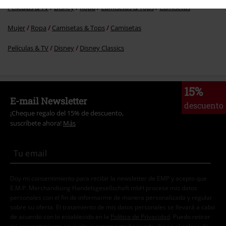
Películas & TV
Disney
Ropa
Camisetas & Tops
Camisetas
Mujer
Ropa
Camisetas & Tops
Camisetas
Películas & TV
Disney
Disney Classics
15%
E-mail Newsletter
descuento
¡Cheque regalo del 15% de descuento,
suscríbete ahora!
Más
Doy mi consentimiento para recibir la newsletter de EMP y acepto que
E.M.P. Merchandising Handelsgesellschaft mbH procese mis datos
personales con el fin de informarme de manera personalizada y regular
sobre su oferta. El tratamiento de mis datos personales se llevará a cabo
de acuerdo con lo establecido en la
Política de Privacidad
. Puedo retirar