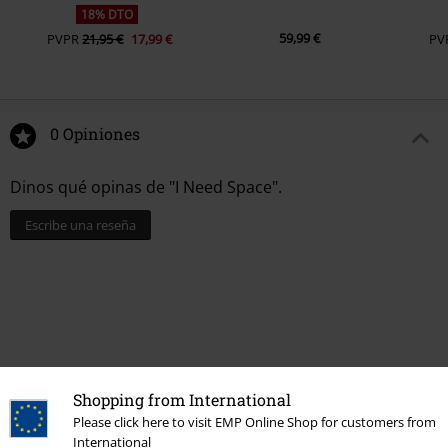
18% DTO
59,99 €
PVPR
21,95 €
17,99 €
PV
0 Opiniones
Dinos qué opinas de "I Need Space".
Escribe una reseña
Shopping from International
Please click here to visit EMP Online Shop for customers from
International