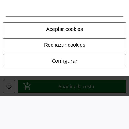
Legal
Aceptar cookies
Términos y Condiciones
Aviso Legal
Rechazar cookies
Ley protección de datos
Configurar
Eliminación de residuos y protección del medioambiente
Declaración de Conformidad
Añadir a la cesta
Información sobre accesibilidad
Configuración Cookies
Cancelar pedido