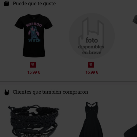
Fecha de lanzamiento
1/19/24
Niederwiesenstr. 28
Puede que te guste
Largo Mangas
Manga corta
78050 Villingen-Schwenningen
Sexo
Mujer
Color
Germany
Negro
%
%
15,99 €
16,99 €
Clientes que también compraron