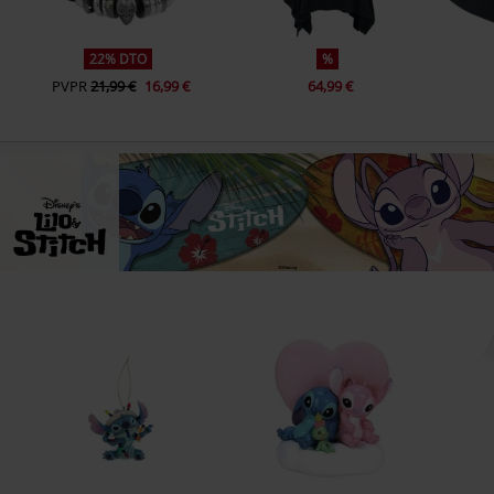
22% DTO
%
PVPR
21,99 €
16,99 €
64,99 €