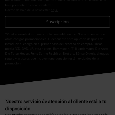
mi consentimiento en cualquier momento haciendo clic en el enlace de
baja presente en cada newsletter.
Darme de baja de la newsletter
aquí
.
Suscripción
*Válido durante 4 semanas. Solo canjeable online. No combinable con
otros códigos promocionales. El descuento será aplicado después de
introducir el código en el primer paso del proceso de compra. Libros,
media (CD, DVD, LP, etc.), tickets, Rammstein, (Till) Lindemann, Die Ärzte,
Die Toten Hosen, Feine Sahne Fischfilet, Broilers, Böhse Onkelz, cheques-
regalo y artículos que incluyen una donación están excluidos de la
promoción.
Nuestro servicio de atención al cliente está a tu
disposición
Nos puedes contactar por teléfono de las 09:00 hasta las 17:00.
Más