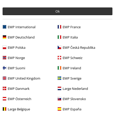
Última visita
Ok
EMP International
EMP France
EMP Deutschland
EMP Italia
EMP Polska
EMP Česká Republika
EMP Norge
EMP Schweiz
PVPR
29,99 €
19,99 €
EMP Suomi
EMP Ireland
EMP United Kingdom
EMP Sverige
Más categorías. Más opciones
EMP Danmark
Large Nederland
Películas & TV
Disney
Películas & TV
Lilo & Stitch
Ropa
Camisetas & Tops
Camisetas
EMP Österreich
EMP Slovensko
Películas & TV
Disney
Películas & TV
Disney Classics
Large Belgique
EMP España