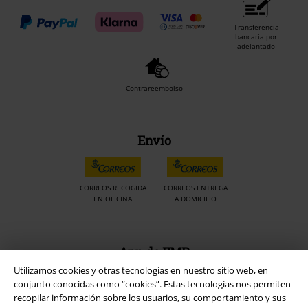
Transferencia
bancaria por
adelantado
Contrareembolso
Envío
CORREOS RECOGIDA
CORREOS ENTREGA
EN OFICINA
A DOMICILIO
App de EMP
¡Descarga la nueva App EMP totalmente GRATIS y disfruta de todas
Utilizamos cookies y otras tecnologías en nuestro sitio web, en
sus nuevas funciones y ventajas!
conjunto conocidas como “cookies”. Estas tecnologías nos permiten
recopilar información sobre los usuarios, su comportamiento y sus