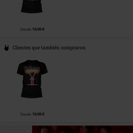
5.
Bestial Invasion
6.
Thrash Attack
7.
Antichrist
19,99 €
Desde
8.
Black Death
Clientes que también compraron
19,99 €
Desde