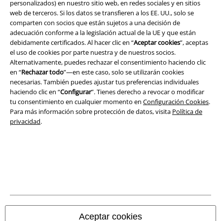
personalizados) en nuestro sitio web, en redes sociales y en sitios
Legal
web de terceros. Si los datos se transfieren a los EE. UU., solo se
Términos y Condiciones
comparten con socios que están sujetos a una decisión de
adecuación conforme a la legislación actual de la UE y que están
debidamente certificados. Al hacer clic en “
Aceptar cookies
”, aceptas
Aviso Legal
el uso de cookies por parte nuestra y de nuestros socios.
Alternativamente, puedes rechazar el consentimiento haciendo clic
Ley protección de datos
en “
Rechazar todo
”—en este caso, solo se utilizarán cookies
necesarias. También puedes ajustar tus preferencias individuales
Eliminación de residuos y protección del medioambiente
haciendo clic en “
Configurar
”. Tienes derecho a revocar o modificar
tu consentimiento en cualquier momento en
Configuración Cookies
.
Declaración de Conformidad
Para más información sobre protección de datos, visita
Política de
privacidad
.
Información sobre accesibilidad
Configuración Cookies
Cancelar pedido
Todos los precios incluyen el IVA pero no los
gastos de transporte
© 1986-2026 E.M.P. Merchandising HGmbH
Aceptar cookies