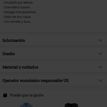
- Anudado por detrás
- Cremallera trasera
- Mangas transparentes
- Falda de dos capas
- Con estrella y luna
Información
Artículo no.
549871
Diseño
Título
Infinity mini
Tipo de producto
Vestido Corto
Brand
Material y cuidados
Hell Bunny
Patrón
Liso
tema producto
Ropa casual, Ropa Rockera,
Material Externo
100% poliéster
Rockabilly
Color
Operador económico responsable UE
Azul
Instrucciones de cuidado
Lavado a Mano
Fecha de lanzamiento
10/5/23
Popsoda DE GmbH
Interior
97% poliéster, 3% elastán
Sexo
Mujer
Hemmerichstr. 1
Puede que te guste
97688 Bad Kissingen
Otro material
100% poliéster
Germany