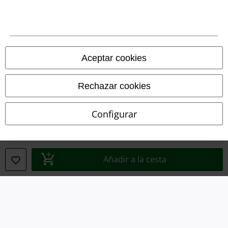
Términos y Condiciones
Aviso Legal
Ley protección de datos
Aceptar cookies
Eliminación de residuos y protección del medioambiente
Rechazar cookies
Declaración de Conformidad
Configurar
Información sobre accesibilidad
Configuración Cookies
Añadir a la cesta
Cancelar pedido
Todos los precios incluyen el IVA pero no los
gastos de transporte
© 1986-2026 E.M.P. Merchandising HGmbH