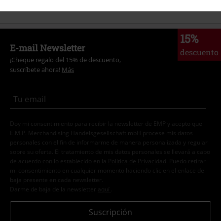
15%
E-mail Newsletter
descuento
¡Cheque regalo del 15% de descuento,
suscríbete ahora!
Más
Doy mi consentimiento para recibir la newsletter de EMP y acepto que
E.M.P. Merchandising Handelsgesellschaft mbH procese mis datos
personales con el fin de informarme de manera personalizada y regular
sobre su oferta. El tratamiento de mis datos personales se llevará a cabo
de acuerdo con lo establecido en la
Política de Privacidad
. Puedo retirar
mi consentimiento en cualquier momento haciendo clic en el enlace de
baja presente en cada newsletter.
Darme de baja de la newsletter
aquí
.
Suscripción