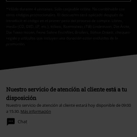
*Válido durante 4 semanas. Solo canjeable online. No combinable con
otros códigos promocionales. El descuento será aplicado después de
introducir el código en el primer paso del proceso de compra. Libros,
media (CD, DVD, LP, etc.), tickets, Rammstein, (Till) Lindemann, Die Ärzte,
Die Toten Hosen, Feine Sahne Fischfilet, Broilers, Böhse Onkelz, cheques-
regalo y artículos que incluyen una donación están excluidos de la
promoción.
Nuestro servicio de atención al cliente está a tu
disposición
Nuestro servicio de atención al cliente estará hoy disponible de 09:00
a 15:30.
Más información
Chat