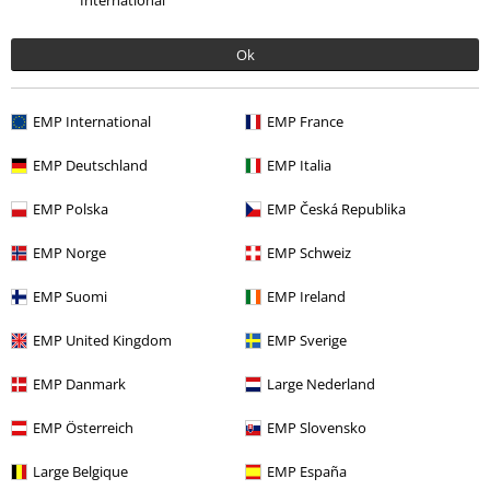
International
Ok
EMP International
EMP France
%
EMP Deutschland
EMP Italia
64,99 €
EMP Polska
EMP Česká Republika
EMP Norge
EMP Schweiz
Más categorías. Más opciones
EMP Suomi
EMP Ireland
Ropa
Vestidos
Vestidos Cortos
EMP United Kingdom
EMP Sverige
Marcas Ropa
Ropa
Vestidos
EMP Danmark
Large Nederland
Marcas Ropa
Mujer
EMP Österreich
EMP Slovensko
Tallas Grandes
Mujer
Vestidos
Vestidos Cortos
Large Belgique
EMP España
Ropa & accesorios
Una pieza
Vestidos