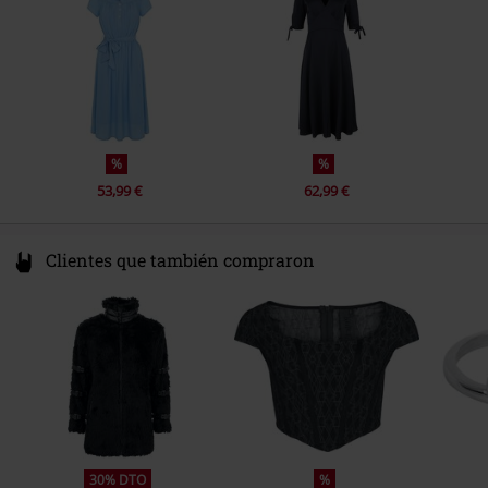
info@popsoda.co.uk
%
%
53,99 €
62,99 €
Clientes que también compraron
30% DTO
%