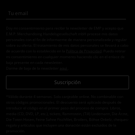
Doy mi consentimiento para recibir la newsletter de EMP y acepto que
E.M.P. Merchandising Handelsgesellschaft mbH procese mis datos
personales con el fin de informarme de manera personalizada y regular
sobre su oferta. El tratamiento de mis datos personales se llevará a cabo
de acuerdo con lo establecido en la
Política de Privacidad
. Puedo retirar
mi consentimiento en cualquier momento haciendo clic en el enlace de
baja presente en cada newsletter.
Darme de baja de la newsletter
aquí
.
Suscripción
*Válido durante 4 semanas. Solo canjeable online. No combinable con
otros códigos promocionales. El descuento será aplicado después de
introducir el código en el primer paso del proceso de compra. Libros,
media (CD, DVD, LP, etc.), tickets, Rammstein, (Till) Lindemann, Die Ärzte,
Die Toten Hosen, Feine Sahne Fischfilet, Broilers, Böhse Onkelz, cheques-
regalo y artículos que incluyen una donación están excluidos de la
promoción.