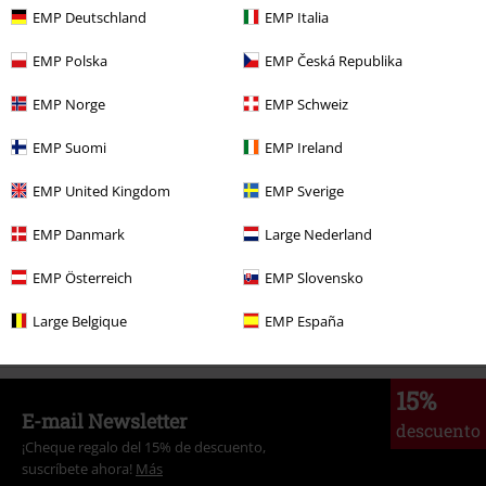
43,99 €
EMP Deutschland
EMP Italia
EMP Polska
EMP Česká Republika
Más categorías. Más opciones
EMP Norge
EMP Schweiz
Ropa & accesorios
Tops
Chaquetas
EMP Suomi
EMP Ireland
Estilos
Básicos
Ropa
Chaquetas
EMP United Kingdom
EMP Sverige
Estilos
Básicos
Basics Hombre
EMP Danmark
Large Nederland
Marcas Ropa
Indicode
Chaquetas
EMP Österreich
EMP Slovensko
Marcas Ropa
Ropa
Chaquetas
Large Belgique
EMP España
15%
E-mail Newsletter
descuento
¡Cheque regalo del 15% de descuento,
suscríbete ahora!
Más