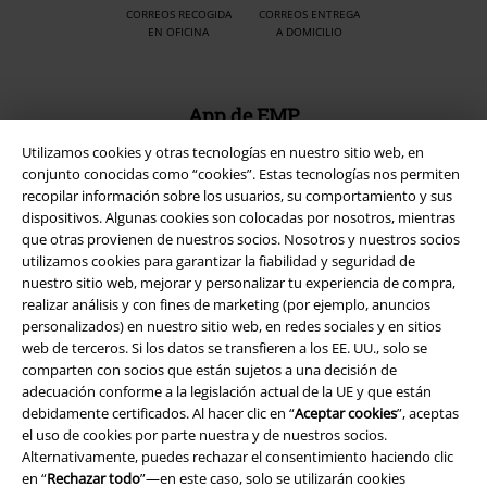
CORREOS RECOGIDA
CORREOS ENTREGA
EN OFICINA
A DOMICILIO
App de EMP
¡Descarga la nueva App EMP totalmente GRATIS y disfruta de todas
Utilizamos cookies y otras tecnologías en nuestro sitio web, en
sus nuevas funciones y ventajas!
conjunto conocidas como “cookies”. Estas tecnologías nos permiten
recopilar información sobre los usuarios, su comportamiento y sus
dispositivos. Algunas cookies son colocadas por nosotros, mientras
que otras provienen de nuestros socios. Nosotros y nuestros socios
utilizamos cookies para garantizar la fiabilidad y seguridad de
nuestro sitio web, mejorar y personalizar tu experiencia de compra,
A Warner Music Group Company
realizar análisis y con fines de marketing (por ejemplo, anuncios
personalizados) en nuestro sitio web, en redes sociales y en sitios
web de terceros. Si los datos se transfieren a los EE. UU., solo se
comparten con socios que están sujetos a una decisión de
adecuación conforme a la legislación actual de la UE y que están
debidamente certificados. Al hacer clic en “
Aceptar cookies
”, aceptas
el uso de cookies por parte nuestra y de nuestros socios.
Seguridad
Alternativamente, puedes rechazar el consentimiento haciendo clic
en “
Rechazar todo
”—en este caso, solo se utilizarán cookies