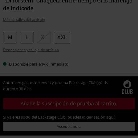
"INTorstein" Chaqueta entre-tiempo Gris marengo
de Indicode
Más detalles del artículo
Elige
M
L
XL
XXL
tu
Dimensiones y tallaje de artículo
talla
Disponible para envío inmediato
Ahorra en gastos de envío y prueba Backstage Club gratis
durante 30 días
Añade la suscripción de prueba al carrito.
Si ya eres socio del Backstage Club, puedes iniciar sesión aquí:
Accede ahora