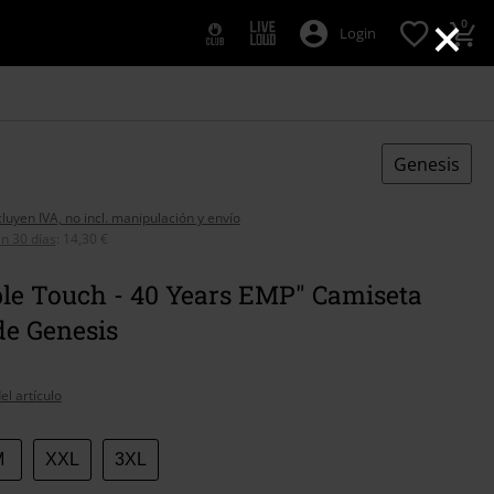
×
0
Login
Genesis
cluyen IVA, no incl. manipulación y envío
n 30 días
:
14,30 €
ble Touch - 40 Years EMP" Camiseta
de Genesis
el artículo
M
XXL
3XL