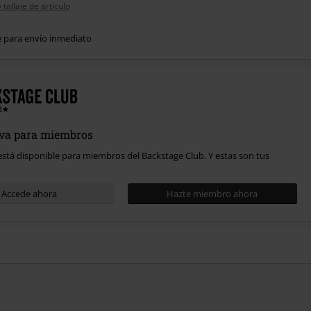
tallaje de artículo
e para envío inmediato
iva para miembros
 está disponible para miembros del Backstage Club. Y estas son tus
Accede ahora
Hazte miembro ahora