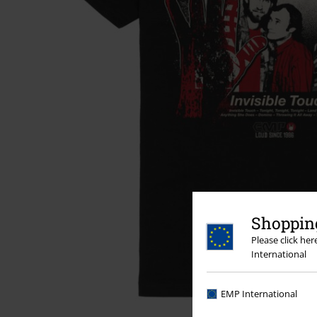
Shopping
Please click he
International
EMP International