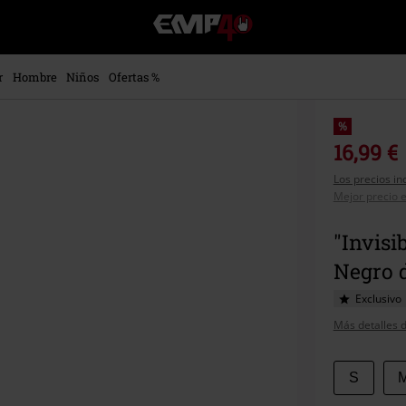
EMP
-
Música,
Películas,
r
Hombre
Niños
Ofertas %
TV
&
Gaming
%
Merch
16,99 €
-
Los precios in
Ropa
Mejor precio e
Alternativa
"Invisi
Negro 
Exclusivo
Más detalles d
Elige
S
tu