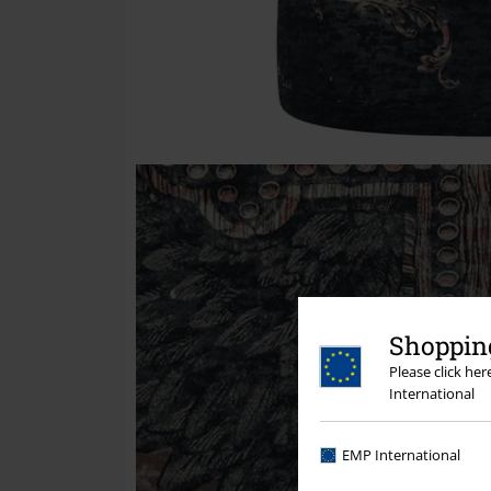
Shopping
Please click he
International
EMP International