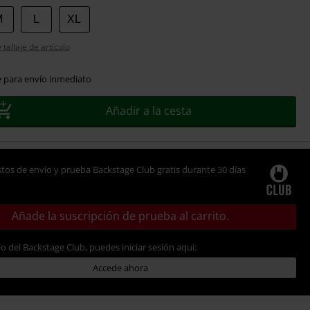
M
L
XL
tallaje de artículo
e para envío inmediato
Añadir a la cesta
tos de envío y prueba Backstage Club gratis durante 30 días
Añade la suscripción de prueba al carrito.
io del Backstage Club, puedes iniciar sesión aquí:
Accede ahora