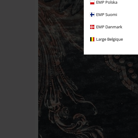
EMP Polska
EMP Suomi
EMP Danmark
Large Belgique