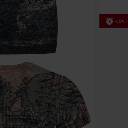
-15% -
Código
Válido hasta 8
Solo online. P
Tras introduci
No acumulable
descuento: lib
Onkelz, Broile
que incluyan 