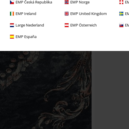
EMP Česká Republika
EMP Norge
EM
EMP Ireland
EMP United Kingdom
EM
Large Nederland
EMP Österreich
EM
EMP España