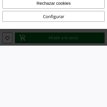
Rechazar cookies
Declaración de Conformidad
Configurar
Información sobre accesibilidad
Configuración Cookies
Añadir a la cesta
Cancelar pedido
Todos los precios incluyen el IVA pero no los
gastos de transporte
© 1986-2026 E.M.P. Merchandising HGmbH
Tiendas EMP online
EMP International
EMP France