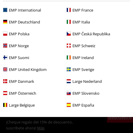
EMP International
EMP France
Más categorías. Más opciones
EMP Deutschland
EMP Italia
Películas & TV
Disney
Películas & TV
Star Wars
Ropa
Camisetas
EMP Polska
EMP Česká Republika
& Tops
Camisetas
EMP Norge
EMP Schweiz
Hombre
Ropa
Camisetas
Camisetas
EMP Suomi
EMP Ireland
Entretenimiento
EMP United Kingdom
EMP Sverige
Ofertas %
Ropa
Camisetas & Tops
Camisetas
EMP Danmark
Large Nederland
Películas & TV
Disney
Ropa
Camisetas & Tops
Camisetas
EMP Österreich
EMP Slovensko
Large Belgique
EMP España
15%
E-mail Newsletter
descuento
¡Cheque regalo del 15% de descuento,
suscríbete ahora!
Más