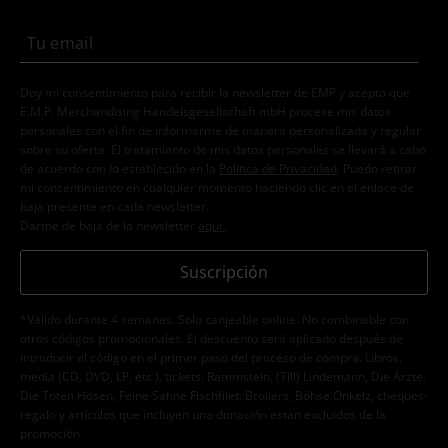
Doy mi consentimiento para recibir la newsletter de EMP y acepto que
E.M.P. Merchandising Handelsgesellschaft mbH procese mis datos
personales con el fin de informarme de manera personalizada y regular
sobre su oferta. El tratamiento de mis datos personales se llevará a cabo
de acuerdo con lo establecido en la
Política de Privacidad
. Puedo retirar
mi consentimiento en cualquier momento haciendo clic en el enlace de
baja presente en cada newsletter.
Darme de baja de la newsletter
aquí
.
Suscripción
*Válido durante 4 semanas. Solo canjeable online. No combinable con
otros códigos promocionales. El descuento será aplicado después de
introducir el código en el primer paso del proceso de compra. Libros,
media (CD, DVD, LP, etc.), tickets, Rammstein, (Till) Lindemann, Die Ärzte,
Die Toten Hosen, Feine Sahne Fischfilet, Broilers, Böhse Onkelz, cheques-
regalo y artículos que incluyen una donación están excluidos de la
promoción.