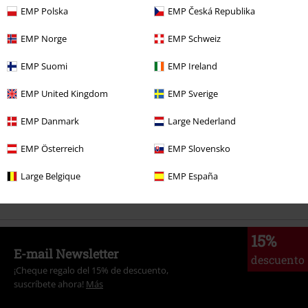
EMP Polska
EMP Česká Republika
EMP Norge
EMP Schweiz
Más categorías. Más opciones
EMP Suomi
EMP Ireland
Ropa & accesorios
Tops
Camisetas
EMP United Kingdom
EMP Sverige
Estilos
Ropa negra
Camisetas negras
EMP Danmark
Large Nederland
Ofertas %
Hogar
EMP Österreich
EMP Slovensko
Estilos
Fun Merch
Camisetas Divertidas
Large Belgique
EMP España
Tallas Grandes
Ropa de Hombre
Camisas de Manga Larga
15%
E-mail Newsletter
descuento
¡Cheque regalo del 15% de descuento,
suscríbete ahora!
Más