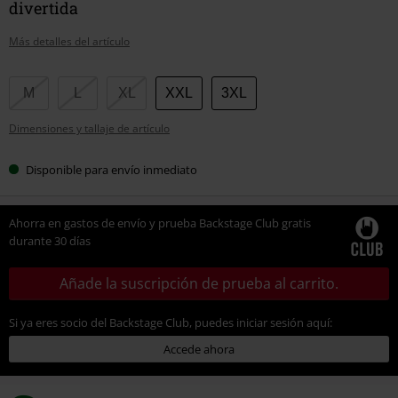
divertida
Más detalles del artículo
Elige
M
L
XL
XXL
3XL
tu
Dimensiones y tallaje de artículo
talla
Disponible para envío inmediato
Ahorra en gastos de envío y prueba Backstage Club gratis
durante 30 días
Añade la suscripción de prueba al carrito.
Si ya eres socio del Backstage Club, puedes iniciar sesión aquí:
Accede ahora