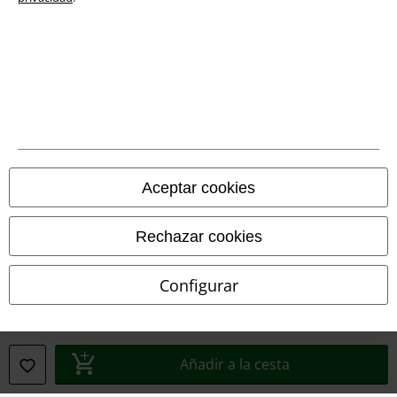
Declaración de Conformidad
Información sobre accesibilidad
Configuración Cookies
Cancelar pedido
Todos los precios incluyen el IVA pero no los
gastos de transporte
Aceptar cookies
© 1986-2026 E.M.P. Merchandising HGmbH
Rechazar cookies
Configurar
Tiendas EMP online
EMP International
EMP France
Añadir a la cesta
EMP Deutschland