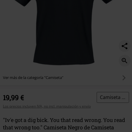
read-
wrong.-
you-
read-
that-
wrong-
too./580273.html
Ver más de la categoría "Camiseta"
19,99 €
Camiseta divertida
Los precios incluyen IVA, no incl. manipulación y envío
"Iv'e got a dig bick. You that read wrong. You read
that wrong too." Camiseta Negro de Camiseta