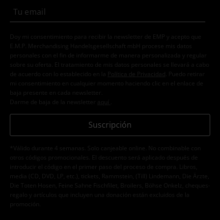
Doy mi consentimiento para recibir la newsletter de EMP y acepto que
E.M.P. Merchandising Handelsgesellschaft mbH procese mis datos
personales con el fin de informarme de manera personalizada y regular
sobre su oferta. El tratamiento de mis datos personales se llevará a cabo
de acuerdo con lo establecido en la
Política de Privacidad
. Puedo retirar
mi consentimiento en cualquier momento haciendo clic en el enlace de
baja presente en cada newsletter.
Darme de baja de la newsletter
aquí
.
Suscripción
*Válido durante 4 semanas. Solo canjeable online. No combinable con
otros códigos promocionales. El descuento será aplicado después de
introducir el código en el primer paso del proceso de compra. Libros,
media (CD, DVD, LP, etc.), tickets, Rammstein, (Till) Lindemann, Die Ärzte,
Die Toten Hosen, Feine Sahne Fischfilet, Broilers, Böhse Onkelz, cheques-
regalo y artículos que incluyen una donación están excluidos de la
promoción.