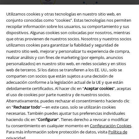
Utilizamos cookies y otras tecnologías en nuestro sitio web, en
conjunto conocidas como “cookies”. Estas tecnologías nos permiten
recopilar información sobre los usuarios, su comportamiento y sus
dispositivos. Algunas cookies son colocadas por nosotros, mientras
que otras provienen de nuestros socios. Nosotros y nuestros socios
utilizamos cookies para garantizar la fiabilidad y seguridad de
nuestro sitio web, mejorar y personalizar tu experiencia de compra,
realizar análisis y con fines de marketing (por ejemplo, anuncios
personalizados) en nuestro sitio web, en redes sociales y en sitios
web de terceros. Si los datos se transfieren a los EE. UU., solo se
Legal
comparten con socios que están sujetos a una decisión de
adecuación conforme a la legislación actual de la UE y que están
Términos y Condiciones
debidamente certificados. Al hacer clic en “
Aceptar cookies
”, aceptas
el uso de cookies por parte nuestra y de nuestros socios.
Aviso Legal
Alternativamente, puedes rechazar el consentimiento haciendo clic
en “
Rechazar todo
”—en este caso, solo se utilizarán cookies
necesarias. También puedes ajustar tus preferencias individuales
Ley protección de datos
haciendo clic en “
Configurar
”. Tienes derecho a revocar o modificar
tu consentimiento en cualquier momento en
Configuración Cookies
.
Eliminación de residuos y protección del medioambiente
Para más información sobre protección de datos, visita
Política de
privacidad
.