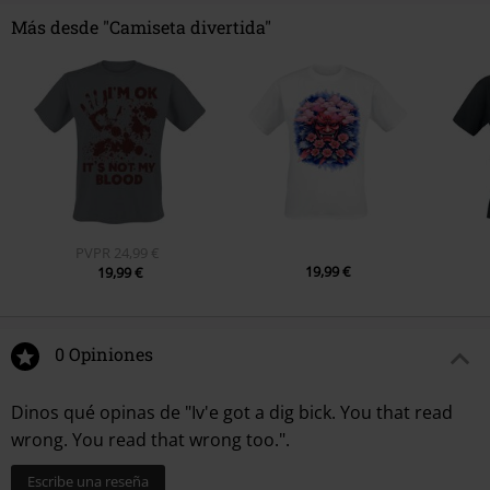
Más desde "Camiseta divertida"
PVPR
24,99 €
19,99 €
19,99 €
0 Opiniones
Dinos qué opinas de "Iv'e got a dig bick. You that read
wrong. You read that wrong too.".
Escribe una reseña