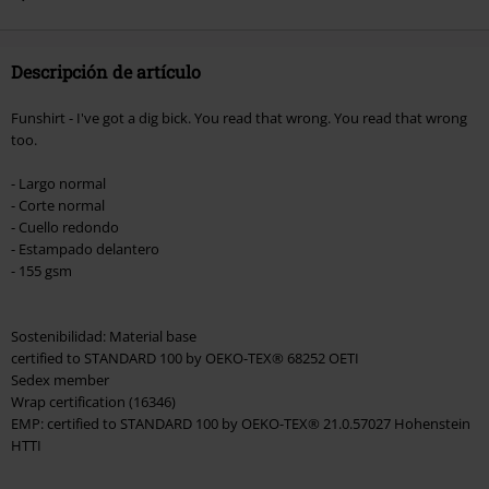
Hosen, Metality, Funko Pop!, vales regalo y artículos que incluyan una
donación.
Descripción de artículo
Funshirt - I've got a dig bick. You read that wrong. You read that wrong
too.
- Largo normal
- Corte normal
- Cuello redondo
- Estampado delantero
- 155 gsm
Sostenibilidad: Material base
certified to STANDARD 100 by OEKO-TEX® 68252 OETI
Sedex member
Wrap certification (16346)
EMP: certified to STANDARD 100 by OEKO-TEX® 21.0.57027 Hohenstein
HTTI