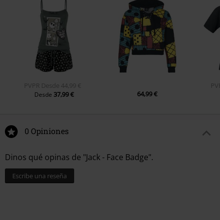
PVPR
Desde
44,99 €
PV
64,99 €
37,99 €
Desde
0 Opiniones
Dinos qué opinas de "Jack - Face Badge".
Escribe una reseña