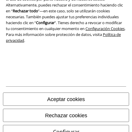
Alternativamente, puedes rechazar el consentimiento haciendo clic
Ley protección de datos
en “
Rechazar todo
”—en este caso, solo se utilizarán cookies
necesarias. También puedes ajustar tus preferencias individuales
Eliminación de residuos y protección del medioambiente
haciendo clic en “
Configurar
”. Tienes derecho a revocar o modificar
tu consentimiento en cualquier momento en
Configuración Cookies
.
Declaración de Conformidad
Para más información sobre protección de datos, visita
Política de
privacidad
.
Información sobre accesibilidad
Configuración Cookies
Cancelar pedido
Todos los precios incluyen el IVA pero no los
gastos de transporte
© 1986-2026 E.M.P. Merchandising HGmbH
Aceptar cookies
Rechazar cookies
Tiendas EMP online
Configurar