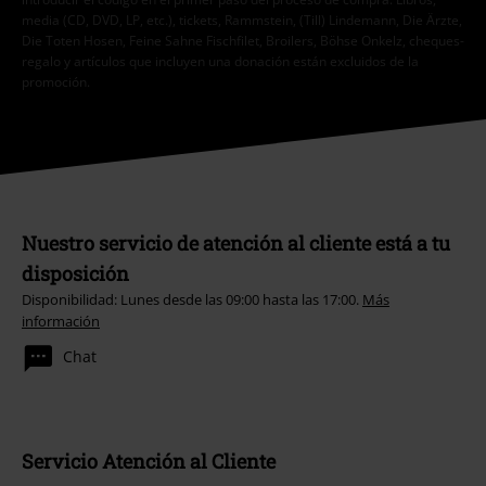
media (CD, DVD, LP, etc.), tickets, Rammstein, (Till) Lindemann, Die Ärzte,
Die Toten Hosen, Feine Sahne Fischfilet, Broilers, Böhse Onkelz, cheques-
regalo y artículos que incluyen una donación están excluidos de la
promoción.
Nuestro servicio de atención al cliente está a tu
disposición
Disponibilidad: Lunes desde las 09:00 hasta las 17:00.
Más
información
Chat
Servicio Atención al Cliente