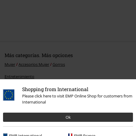
Más categorías. Más opciones
Mujer
Accesorios Mujer
Gorros
Entretenimiento
Shopping from International
Películas & TV
Disney
Accesorios
Gorros
Please click here to visit EMP Online Shop for customers from
Accesorios
Sombreros y gorras
Gorros
International
Películas & TV
Disney
Regalos de Disney
Ok
EMP International
EMP France