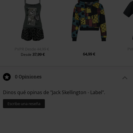
PVPR
Desde
44,99 €
PV
64,99 €
37,99 €
Desde
0 Opiniones
Dinos qué opinas de "Jack Skellington - Label".
Escribe una reseña