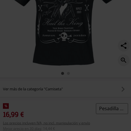
Ver más de la categoría "Camiseta"
%
Pesadilla Antes De Navidad
16,99 €
Los precios incluyen IVA, no incl. manipulación y envío
Mejor precio en 30 días
:
14,44 €