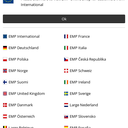
Más categorías. Más opciones
International
Estilos
Ropa negra
Camisetas negras
Ok
Ropa & accesorios
Tops
Camisetas
Estilos
Horror
Camisetas
EMP International
EMP France
Hombre
Ropa
Camisetas
Camisetas
EMP Deutschland
EMP Italia
Entretenimiento
EMP Polska
EMP Česká Republika
EMP Norge
EMP Schweiz
15%
EMP Suomi
EMP Ireland
E-mail Newsletter
descuento
EMP United Kingdom
EMP Sverige
¡Cheque regalo del 15% de descuento,
suscríbete ahora!
Más
EMP Danmark
Large Nederland
EMP Österreich
EMP Slovensko
Large Belgique
EMP España