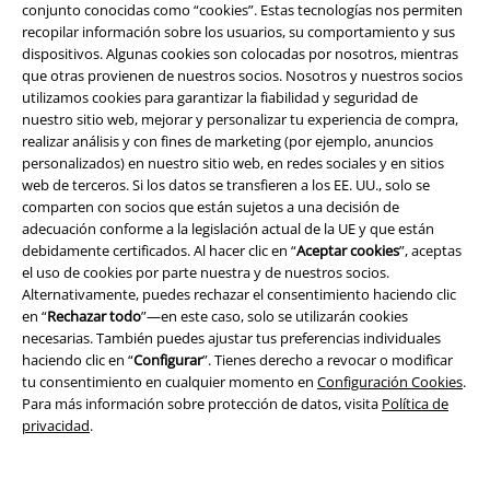
conjunto conocidas como “cookies”. Estas tecnologías nos permiten
recopilar información sobre los usuarios, su comportamiento y sus
dispositivos. Algunas cookies son colocadas por nosotros, mientras
que otras provienen de nuestros socios. Nosotros y nuestros socios
utilizamos cookies para garantizar la fiabilidad y seguridad de
nuestro sitio web, mejorar y personalizar tu experiencia de compra,
realizar análisis y con fines de marketing (por ejemplo, anuncios
personalizados) en nuestro sitio web, en redes sociales y en sitios
web de terceros. Si los datos se transfieren a los EE. UU., solo se
Legal
comparten con socios que están sujetos a una decisión de
adecuación conforme a la legislación actual de la UE y que están
Términos y Condiciones
debidamente certificados. Al hacer clic en “
Aceptar cookies
”, aceptas
el uso de cookies por parte nuestra y de nuestros socios.
Aviso Legal
Alternativamente, puedes rechazar el consentimiento haciendo clic
en “
Rechazar todo
”—en este caso, solo se utilizarán cookies
Ley protección de datos
necesarias. También puedes ajustar tus preferencias individuales
haciendo clic en “
Configurar
”. Tienes derecho a revocar o modificar
Eliminación de residuos y protección del medioambiente
tu consentimiento en cualquier momento en
Configuración Cookies
.
Para más información sobre protección de datos, visita
Política de
privacidad
.
Declaración de Conformidad
Información sobre accesibilidad