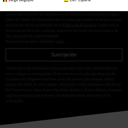
Doy mi consentimiento para recibir la newsletter de EMP y acepto que
E.M.P. Merchandising Handelsgesellschaft mbH procese mis datos
personales con el fin de informarme de manera personalizada y regular
sobre su oferta. El tratamiento de mis datos personales se llevará a cabo
de acuerdo con lo establecido en la
Política de Privacidad
. Puedo retirar
mi consentimiento en cualquier momento haciendo clic en el enlace de
baja presente en cada newsletter.
Darme de baja de la newsletter
aquí
.
Suscripción
*Válido durante 4 semanas. Solo canjeable online. No combinable con
otros códigos promocionales. El descuento será aplicado después de
introducir el código en el primer paso del proceso de compra. Libros,
media (CD, DVD, LP, etc.), tickets, Rammstein, (Till) Lindemann, Die Ärzte,
Die Toten Hosen, Feine Sahne Fischfilet, Broilers, Böhse Onkelz, cheques-
regalo y artículos que incluyen una donación están excluidos de la
promoción.