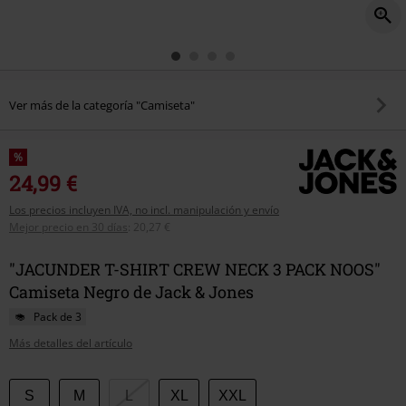
Ver más de la categoría "Camiseta"
%
24,99 €
Los precios incluyen IVA, no incl. manipulación y envío
Mejor precio en 30 días
:
20,27 €
"JACUNDER T-SHIRT CREW NECK 3 PACK NOOS"
Camiseta Negro de Jack & Jones
Pack de 3
Más detalles del artículo
Elige
S
M
L
XL
XXL