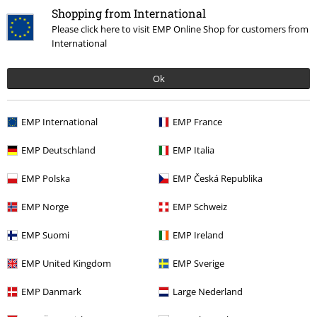
Shopping from International
24,99 €
Please click here to visit EMP Online Shop for customers from
International
Más categorías. Más opciones
Ok
Estilos
Streetwear
Streetwear Hombre
Ropa & accesorios
Tops
Camisetas
EMP International
EMP France
Estilos
Ropa negra
Camisetas negras
EMP Deutschland
EMP Italia
Marcas Ropa
Jack & Jones
Camisetas
EMP Polska
EMP Česká Republika
Estilos
Streetwear
Ropa
Camisetas
EMP Norge
EMP Schweiz
EMP Suomi
EMP Ireland
15%
EMP United Kingdom
EMP Sverige
E-mail Newsletter
descuento
EMP Danmark
Large Nederland
¡Cheque regalo del 15% de descuento,
suscríbete ahora!
Más