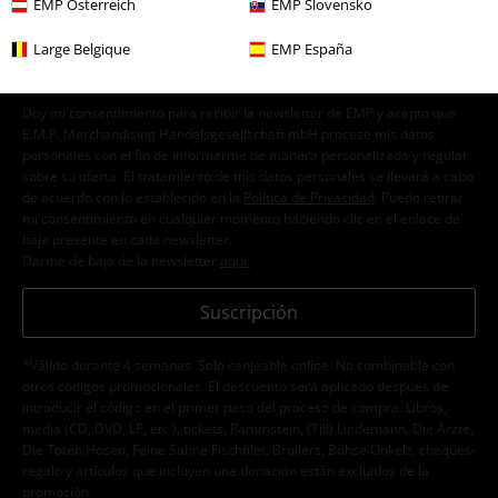
EMP Österreich
EMP Slovensko
Large Belgique
EMP España
Doy mi consentimiento para recibir la newsletter de EMP y acepto que
E.M.P. Merchandising Handelsgesellschaft mbH procese mis datos
personales con el fin de informarme de manera personalizada y regular
sobre su oferta. El tratamiento de mis datos personales se llevará a cabo
de acuerdo con lo establecido en la
Política de Privacidad
. Puedo retirar
mi consentimiento en cualquier momento haciendo clic en el enlace de
baja presente en cada newsletter.
Darme de baja de la newsletter
aquí
.
Suscripción
*Válido durante 4 semanas. Solo canjeable online. No combinable con
otros códigos promocionales. El descuento será aplicado después de
introducir el código en el primer paso del proceso de compra. Libros,
media (CD, DVD, LP, etc.), tickets, Rammstein, (Till) Lindemann, Die Ärzte,
Die Toten Hosen, Feine Sahne Fischfilet, Broilers, Böhse Onkelz, cheques-
regalo y artículos que incluyen una donación están excluidos de la
promoción.