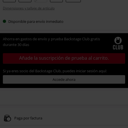
tu
Dimensiones y tallaje de artículo
talla
Disponible para envío inmediato
Ahorra en gastos de envío y prueba Backstage Club gratis
durante 30 días
Añade la suscripción de prueba al carrito.
Si ya eres socio del Backstage Club, puedes iniciar sesión aquí:
Accede ahora
Paga por factura