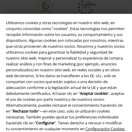
Utilizamos cookies y otras tecnologías en nuestro sitio web, en
conjunto conocidas como “cookies”. Estas tecnologías nos permiten
recopilar información sobre los usuarios, su comportamiento y sus
dispositivos. Algunas cookies son colocadas por nosotros, mientras
que otras provienen de nuestros socios. Nosotros y nuestros socios
utilizamos cookies para garantizar la fiabilidad y seguridad de
nuestro sitio web, mejorar y personalizar tu experiencia de compra,
realizar análisis y con fines de marketing (por ejemplo, anuncios
personalizados) en nuestro sitio web, en redes sociales y en sitios
web de terceros. Si los datos se transfieren a los EE. UU., solo se
Legal
comparten con socios que están sujetos a una decisión de
adecuación conforme a la legislación actual de la UE y que están
Términos y Condiciones
debidamente certificados. Al hacer clic en “
Aceptar cookies
”, aceptas
el uso de cookies por parte nuestra y de nuestros socios.
Aviso Legal
Alternativamente, puedes rechazar el consentimiento haciendo clic
en “
Rechazar todo
”—en este caso, solo se utilizarán cookies
Ley protección de datos
necesarias. También puedes ajustar tus preferencias individuales
haciendo clic en “
Configurar
”. Tienes derecho a revocar o modificar
tu consentimiento en cualquier momento en
Configuración Cookies
.
Eliminación de residuos y protección del medioambiente