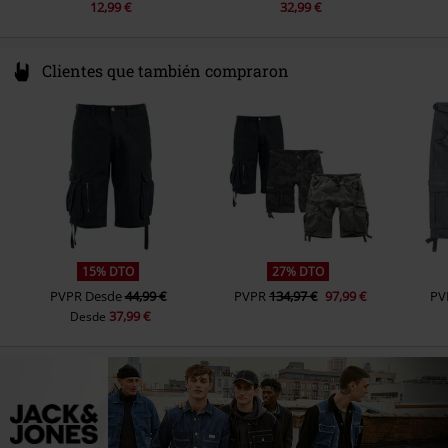
12,99 €
32,99 €
Clientes que también compraron
15% DTO
27% DTO
PVPR
Desde
44,99 €
PVPR
134,97 €
97,99 €
PV
37,99 €
Desde