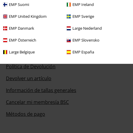
información
EMP Suomi
EMP Ireland
Chat
EMP United Kingdom
EMP Sverige
EMP Danmark
Large Nederland
EMP Österreich
EMP Slovensko
Servicio Atención al Cliente
Large Belgique
EMP España
Ayuda (FAQ)
Política de Devolución
Devolver un artículo
Información de tallas generales
Cancelar mi membresía BSC
Métodos de pago