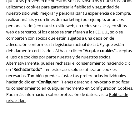
que otras provienen de nuestros socios. Nosotros y nuestros socios
utilizamos cookies para garantizar la fiabilidad y seguridad de
nuestro sitio web, mejorar y personalizar tu experiencia de compra,
realizar análisis y con fines de marketing (por ejemplo, anuncios
Legal
personalizados) en nuestro sitio web, en redes sociales y en sitios
web de terceros. Si los datos se transfieren a los EE. UU., solo se
Términos y Condiciones
comparten con socios que están sujetos a una decisión de
adecuación conforme a la legislación actual de la UE y que están
Aviso Legal
debidamente certificados. Al hacer clic en “
Aceptar cookies
”, aceptas
el uso de cookies por parte nuestra y de nuestros socios.
Ley protección de datos
Alternativamente, puedes rechazar el consentimiento haciendo clic
en “
Rechazar todo
”—en este caso, solo se utilizarán cookies
Eliminación de residuos y protección del medioambiente
necesarias. También puedes ajustar tus preferencias individuales
haciendo clic en “
Configurar
”. Tienes derecho a revocar o modificar
tu consentimiento en cualquier momento en
Configuración Cookies
.
Declaración de Conformidad
Para más información sobre protección de datos, visita
Política de
privacidad
.
Información sobre accesibilidad
Configuración Cookies
Cancelar pedido