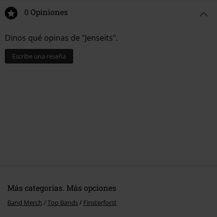
Edel Music & Entertainment GmbH
Neumühlen 17
Banda
0 Opiniones
Finsterforst
22763 Hamburg
Fecha de lanzamiento
9/8/23
Germany
Dinos qué opinas de "Jenseits".
info@edel.com
Escribe una reseña
Más categorías. Más opciones
Band Merch
Top Bands
Finsterforst