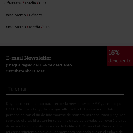
Ofertas %
Media
CDs
Band Merch
Género
Band Merch
Media
CDs
15%
E-mail Newsletter
descuento
¡Cheque regalo del 15% de descuento,
suscríbete ahora!
Más
Doy mi consentimiento para recibir la newsletter de EMP y acepto que
E.M.P. Merchandising Handelsgesellschaft mbH procese mis datos
personales con el fin de informarme de manera personalizada y regular
sobre su oferta. El tratamiento de mis datos personales se llevará a cabo
de acuerdo con lo establecido en la
Política de Privacidad
. Puedo retirar
mi consentimiento en cualquier momento haciendo clic en el enlace de