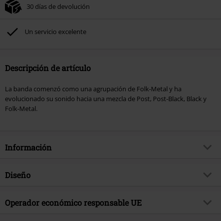
30 días de devolución
Un servicio excelente
Descripción de artículo
La banda comenzó como una agrupación de Folk-Metal y ha
evolucionado su sonido hacia una mezcla de Post, Post-Black, Black y
Folk-Metal.
Información
Artículo no.
559822
Diseño
Título
Jenseits
Tipo de producto
CD
Género Musical
Operador económico responsable UE
Pagan Metal
Media - Formato 1-3
CD
tema producto
Bandas