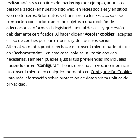
realizar análisis y con fines de marketing (por ejemplo, anuncios
personalizados) en nuestro sitio web, en redes sociales y en sitios
Legal
web de terceros. Si los datos se transfieren a los EE. UU., solo se
Términos y Condiciones
comparten con socios que están sujetos a una decisión de
adecuación conforme a la legislación actual de la UE y que están
debidamente certificados. Al hacer clic en “
Aceptar cookies
”, aceptas
Aviso Legal
el uso de cookies por parte nuestra y de nuestros socios.
Alternativamente, puedes rechazar el consentimiento haciendo clic
Ley protección de datos
en “
Rechazar todo
”—en este caso, solo se utilizarán cookies
necesarias. También puedes ajustar tus preferencias individuales
Eliminación de residuos y protección del medioambiente
haciendo clic en “
Configurar
”. Tienes derecho a revocar o modificar
tu consentimiento en cualquier momento en
Configuración Cookies
.
Declaración de Conformidad
Para más información sobre protección de datos, visita
Política de
privacidad
.
Información sobre accesibilidad
Configuración Cookies
Cancelar pedido
Todos los precios incluyen el IVA pero no los
gastos de transporte