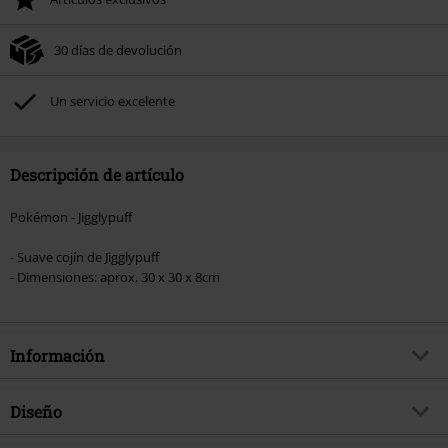
30 días de devolución
Un servicio excelente
Descripción de artículo
Pokémon - Jigglypuff
- Suave cojín de Jigglypuff
- Dimensiones: aprox. 30 x 30 x 8cm
Información
Artículo no.
565955
Diseño
Título
Jigglypuff