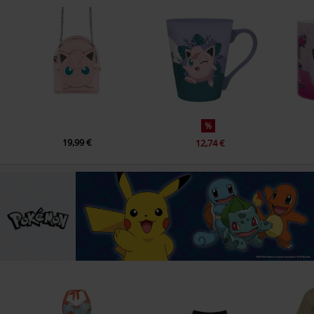
%
19,99 €
12,74 €