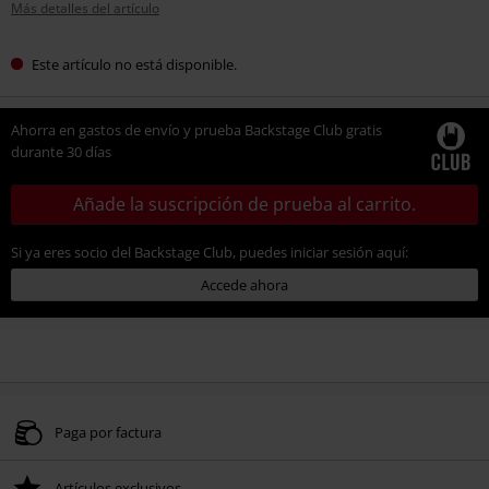
Más detalles del artículo
Este artículo no está disponible.
Ahorra en gastos de envío y prueba Backstage Club gratis
durante 30 días
Añade la suscripción de prueba al carrito.
Si ya eres socio del Backstage Club, puedes iniciar sesión aquí:
Accede ahora
Paga por factura
Artículos exclusivos