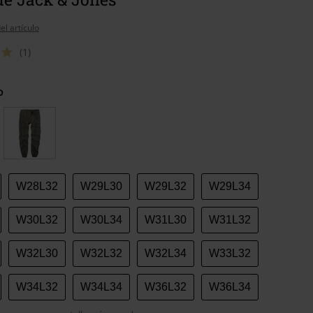
el artículo
(1)
o
W28L32
W29L30
W29L32
W29L34
W30L32
W30L34
W31L30
W31L32
W32L30
W32L32
W32L34
W33L32
W34L32
W34L34
W36L32
W36L34