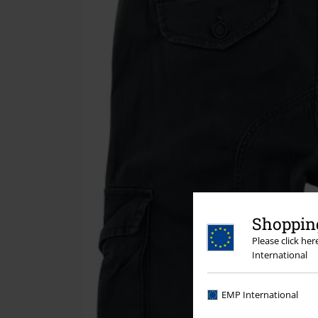
Shopping
Please click he
International
EMP International