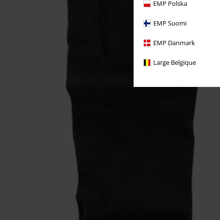
EMP Polska
EMP Suomi
EMP Danmark
Large Belgique