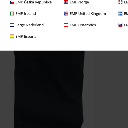
EMP Česká Republika
EMP Norge
EM
EMP Ireland
EMP United Kingdom
EM
Large Nederland
EMP Österreich
EM
EMP España