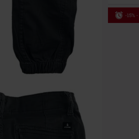
-15% -
Código
Válido hasta 8
Solo online. P
Tras introduci
No acumulable
descuento: lib
Onkelz, Broile
que incluyan 