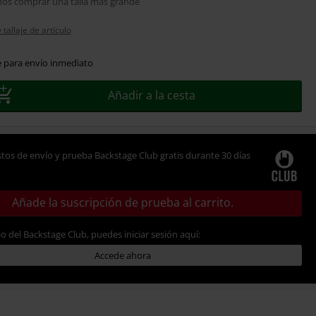
s comprar una talla más grande
tallaje de artículo
e para envío inmediato
Añadir a la cesta
tos de envío y prueba Backstage Club gratis durante 30 días
Añade la suscripción de prueba al carrito.
io del Backstage Club, puedes iniciar sesión aquí:
Accede ahora