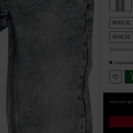
talla
W30L32
W34L32
Dimensiones y 
Disponibl
Ahorra en gas