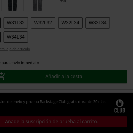
+8
W31L32
W32L32
W32L34
W33L34
W34L34
tallaje de artículo
e para envío inmediato
Añadir a la cesta
tos de envío y prueba Backstage Club gratis durante 30 días
Añade la suscripción de prueba al carrito.