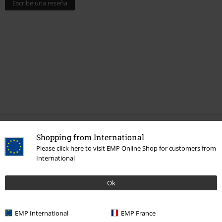
Escribe una reseña
Shopping from International
Más categorías. Más opciones
Please click here to visit EMP Online Shop for customers from
Ropa & accesorios
Tops
Tops
International
Estilos
Básicos
Basics Mujer
Ok
Marcas Ropa
Ragwear
Camisetas & Tops
Marcas Ropa
Mujer
EMP International
EMP France