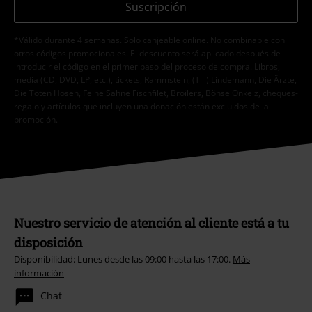
Suscripción
*Válido durante 4 semanas. Solo canjeable online. No combinable con
otros códigos promocionales. El descuento será aplicado después de
introducir el código en el primer paso del proceso de compra. Libros,
media (CD, DVD, LP, etc.), tickets, Rammstein, (Till) Lindemann, Die Ärzte,
Die Toten Hosen, Feine Sahne Fischfilet, Broilers, Böhse Onkelz, cheques-
regalo y artículos que incluyen una donación están excluidos de la
promoción.
Nuestro servicio de atención al cliente está a tu
disposición
Disponibilidad: Lunes desde las 09:00 hasta las 17:00.
Más
información
Chat