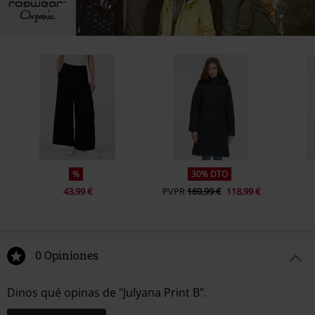
%
30% DTO
43,99 €
PVPR
169,99 €
118,99 €
0 Opiniones
Dinos qué opinas de "Julyana Print B".