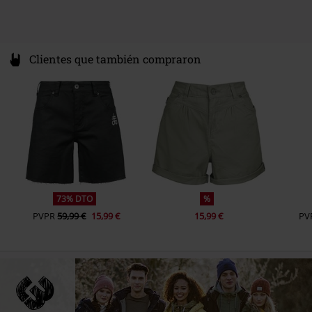
Clientes que también compraron
73% DTO
%
PVPR
59,99 €
15,99 €
15,99 €
PV