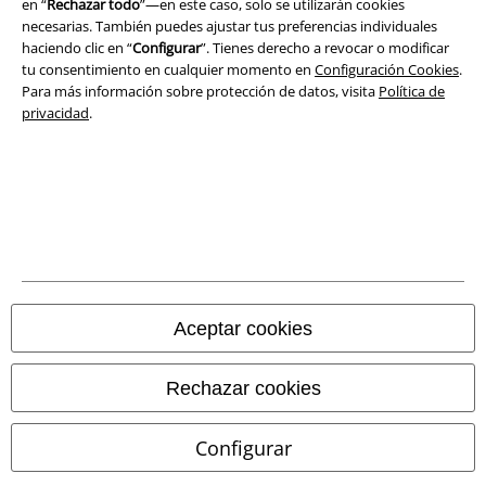
en “
Rechazar todo
”—en este caso, solo se utilizarán cookies
necesarias. También puedes ajustar tus preferencias individuales
Términos y Condiciones
haciendo clic en “
Configurar
”. Tienes derecho a revocar o modificar
tu consentimiento en cualquier momento en
Configuración Cookies
.
Aviso Legal
Para más información sobre protección de datos, visita
Política de
privacidad
.
Ley protección de datos
Eliminación de residuos y protección del medioambiente
Declaración de Conformidad
Información sobre accesibilidad
Aceptar cookies
Configuración Cookies
Cancelar pedido
Rechazar cookies
Todos los precios incluyen el IVA pero no los
gastos de transporte
Configurar
© 1986-2026 E.M.P. Merchandising HGmbH