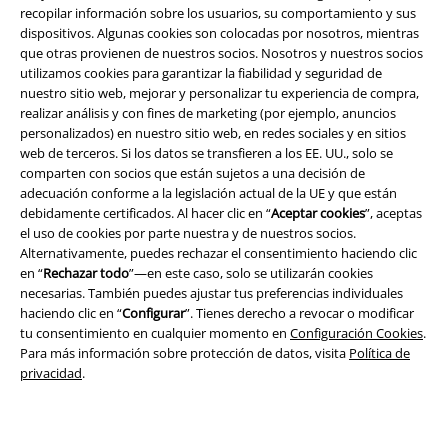
recopilar información sobre los usuarios, su comportamiento y sus
dispositivos. Algunas cookies son colocadas por nosotros, mientras
que otras provienen de nuestros socios. Nosotros y nuestros socios
utilizamos cookies para garantizar la fiabilidad y seguridad de
nuestro sitio web, mejorar y personalizar tu experiencia de compra,
realizar análisis y con fines de marketing (por ejemplo, anuncios
personalizados) en nuestro sitio web, en redes sociales y en sitios
web de terceros. Si los datos se transfieren a los EE. UU., solo se
comparten con socios que están sujetos a una decisión de
adecuación conforme a la legislación actual de la UE y que están
debidamente certificados. Al hacer clic en “
Aceptar cookies
”, aceptas
Legal
el uso de cookies por parte nuestra y de nuestros socios.
Términos y Condiciones
Alternativamente, puedes rechazar el consentimiento haciendo clic
en “
Rechazar todo
”—en este caso, solo se utilizarán cookies
necesarias. También puedes ajustar tus preferencias individuales
Aviso Legal
haciendo clic en “
Configurar
”. Tienes derecho a revocar o modificar
tu consentimiento en cualquier momento en
Configuración Cookies
.
Ley protección de datos
Para más información sobre protección de datos, visita
Política de
privacidad
.
Eliminación de residuos y protección del medioambiente
Declaración de Conformidad