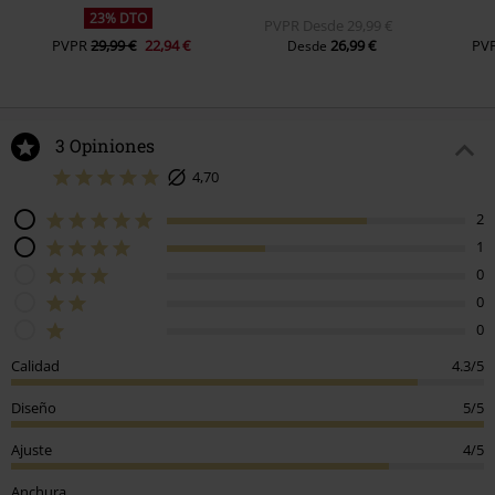
23% DTO
PVPR
Desde
29,99 €
PVPR
29,99 €
22,94 €
26,99 €
PV
Desde
3 Opiniones
4,70
2
1
0
0
0
Calidad
4.3/5
Diseño
5/5
Ajuste
4/5
Anchura