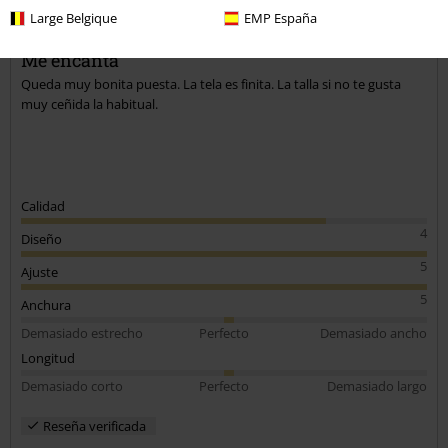
Tú estatura en metros (ej. 1,82): 1,69
Large Belgique
EMP España
Talla comprada: M
Enviar comentario
Me encanta
Queda muy bonita puesta. La tela es finita. La talla si no te gusta
muy ceñida la habitual.
Calidad
4
Diseño
5
Ajuste
5
Anchura
Demasiado estrecho
Perfecto
Demasiado ancho
Longitud
Demasiado corto
Perfecto
Demasiado largo
Reseña verificada