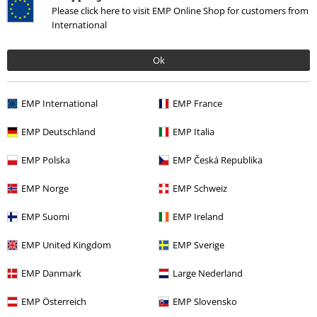
5
Ajuste
Please click here to visit EMP Online Shop for customers from
International
4
Anchura
Demasiado estrecho
Perfecto
Demasiado ancho
Ok
Longitud
Demasiado corto
Perfecto
Demasiado largo
EMP International
EMP France
Reseña verificada
EMP Deutschland
EMP Italia
¿Te ha sido útil esta opinión?
EMP Polska
EMP Česká Republika
EMP Norge
EMP Schweiz
Comentario
EMP Suomi
EMP Ireland
EMP United Kingdom
EMP Sverige
Alexandra G.
EMP Danmark
Large Nederland
193 Reseñas
Publicado: lunes, 23 diciembre, 2019
EMP Österreich
EMP Slovensko