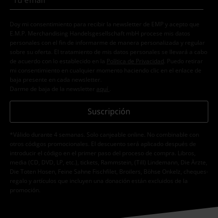
Doy mi consentimiento para recibir la newsletter de EMP y acepto que
E.M.P. Merchandising Handelsgesellschaft mbH procese mis datos
personales con el fin de informarme de manera personalizada y regular
sobre su oferta. El tratamiento de mis datos personales se llevará a cabo
de acuerdo con lo establecido en la
Política de Privacidad
. Puedo retirar
mi consentimiento en cualquier momento haciendo clic en el enlace de
baja presente en cada newsletter.
Darme de baja de la newsletter
aquí
.
Suscripción
*Válido durante 4 semanas. Solo canjeable online. No combinable con
otros códigos promocionales. El descuento será aplicado después de
introducir el código en el primer paso del proceso de compra. Libros,
media (CD, DVD, LP, etc.), tickets, Rammstein, (Till) Lindemann, Die Ärzte,
Die Toten Hosen, Feine Sahne Fischfilet, Broilers, Böhse Onkelz, cheques-
regalo y artículos que incluyen una donación están excluidos de la
promoción.