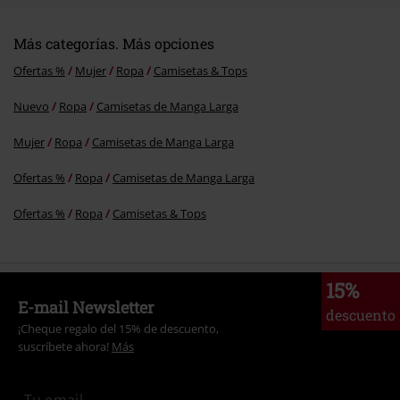
Más categorías. Más opciones
Ofertas %
Mujer
Ropa
Camisetas & Tops
Nuevo
Ropa
Camisetas de Manga Larga
Mujer
Ropa
Camisetas de Manga Larga
Ofertas %
Ropa
Camisetas de Manga Larga
Ofertas %
Ropa
Camisetas & Tops
15%
E-mail Newsletter
descuento
¡Cheque regalo del 15% de descuento,
suscríbete ahora!
Más