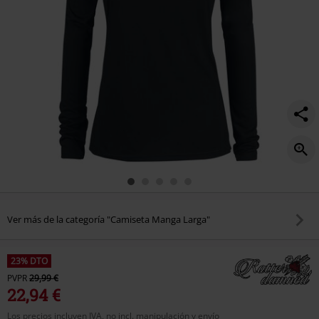
Ver más de la categoría "Camiseta Manga Larga"
23% DTO
PVPR
29,99 €
22,94 €
Los precios incluyen IVA, no incl. manipulación y envío