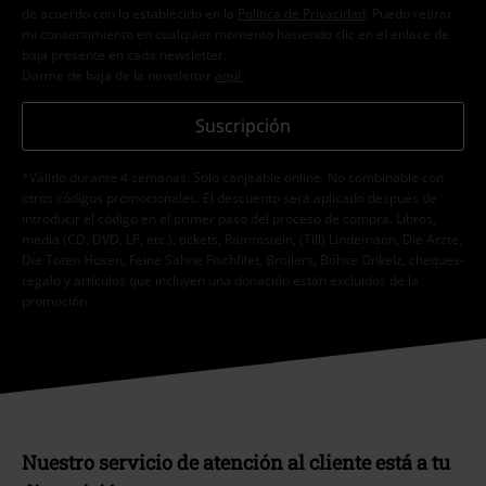
de acuerdo con lo establecido en la
Política de Privacidad
. Puedo retirar
mi consentimiento en cualquier momento haciendo clic en el enlace de
baja presente en cada newsletter.
Darme de baja de la newsletter
aquí
.
Suscripción
*Válido durante 4 semanas. Solo canjeable online. No combinable con
otros códigos promocionales. El descuento será aplicado después de
introducir el código en el primer paso del proceso de compra. Libros,
media (CD, DVD, LP, etc.), tickets, Rammstein, (Till) Lindemann, Die Ärzte,
Die Toten Hosen, Feine Sahne Fischfilet, Broilers, Böhse Onkelz, cheques-
regalo y artículos que incluyen una donación están excluidos de la
promoción.
Nuestro servicio de atención al cliente está a tu