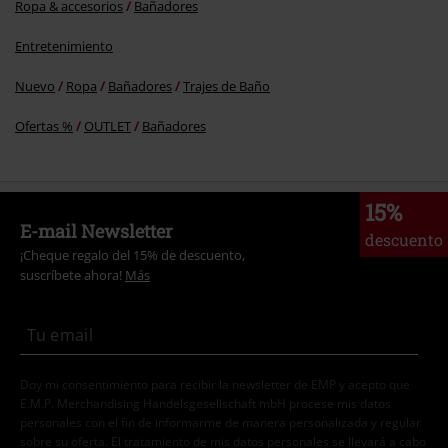
Ropa & accesorios
Bañadores
Entretenimiento
Nuevo
Ropa
Bañadores
Trajes de Baño
Ofertas %
OUTLET
Bañadores
15%
E-mail Newsletter
descuento
¡Cheque regalo del 15% de descuento,
suscríbete ahora!
Más
Doy mi consentimiento para recibir la newsletter de EMP y acepto que
E.M.P. Merchandising Handelsgesellschaft mbH procese mis datos
personales con el fin de informarme de manera personalizada y regular
sobre su oferta. El tratamiento de mis datos personales se llevará a cabo