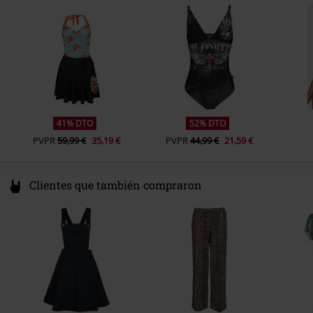
Fecha de lanzamiento
Germany
1/3/24
www.emp.de
Sexo
Mujer
Marca top
Disney
41% DTO
52% DTO
PVPR
59,99 €
35,19 €
PVPR
44,99 €
21,59 €
Clientes que también compraron