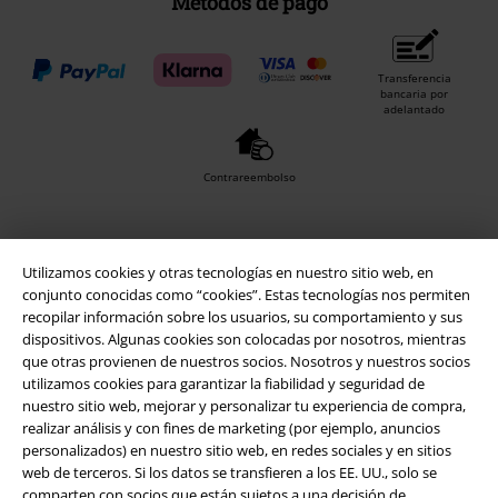
Métodos de pago
Transferencia
bancaria por
adelantado
Contrareembolso
Envío
Utilizamos cookies y otras tecnologías en nuestro sitio web, en
conjunto conocidas como “cookies”. Estas tecnologías nos permiten
recopilar información sobre los usuarios, su comportamiento y sus
dispositivos. Algunas cookies son colocadas por nosotros, mientras
CORREOS RECOGIDA
CORREOS ENTREGA
EN OFICINA
A DOMICILIO
que otras provienen de nuestros socios. Nosotros y nuestros socios
utilizamos cookies para garantizar la fiabilidad y seguridad de
nuestro sitio web, mejorar y personalizar tu experiencia de compra,
realizar análisis y con fines de marketing (por ejemplo, anuncios
App de EMP
personalizados) en nuestro sitio web, en redes sociales y en sitios
¡Descarga la nueva App EMP totalmente GRATIS y disfruta de todas
web de terceros. Si los datos se transfieren a los EE. UU., solo se
sus nuevas funciones y ventajas!
comparten con socios que están sujetos a una decisión de