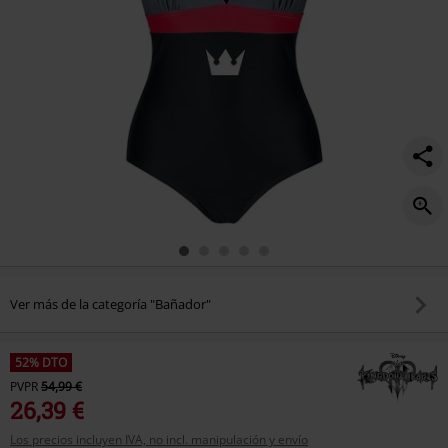
Ver más de la categoría "Bañador"
52% DTO
PVPR
54,99 €
26,39 €
Los precios incluyen IVA, no incl. manipulación y envío