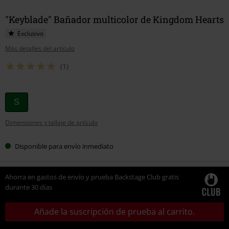
"Keyblade" Bañador multicolor de Kingdom Hearts
Exclusivo
Más detalles del artículo
(1)
Elige
S
tu
Dimensiones y tallaje de artículo
talla
Disponible para envío inmediato
Ahorra en gastos de envío y prueba Backstage Club gratis
durante 30 días
Añade la suscripción de prueba al carrito.