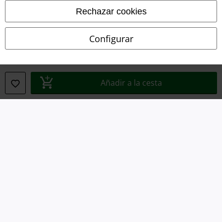
Rechazar cookies
Configurar
Legal
Términos y Condiciones
Añadir a la cesta
Aviso Legal
Ley protección de datos
Eliminación de residuos y protección del medioambiente
Declaración de Conformidad
Información sobre accesibilidad
Configuración Cookies