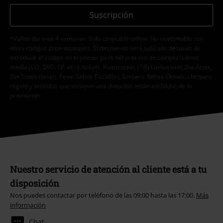
Suscripción
*Válido durante 4 semanas. Solo canjeable online. No combinable con
otros códigos promocionales. El descuento será aplicado después de
introducir el código en el primer paso del proceso de compra. Libros,
media (CD, DVD, LP, etc.), tickets, Rammstein, (Till) Lindemann, Die Ärzte,
Die Toten Hosen, Feine Sahne Fischfilet, Broilers, Böhse Onkelz, cheques-
regalo y artículos que incluyen una donación están excluidos de la
promoción.
Nuestro servicio de atención al cliente está a tu
disposición
Nos puedes contactar por teléfono de las 09:00 hasta las 17:00.
Más
información
Chat