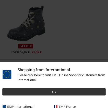
64% DTO
PVPR
59,99 €
21,59 €
Shopping from International
Más categorías. Más opciones
Please click here to visit EMP Online Shop for customers from
Ofertas %
Hombre
Zapatos
International
Ofertas %
Mujer
Ropa
Ok
Nuevo
Ropa
Ropa infantil y de Bebé
EMP International
EMP France