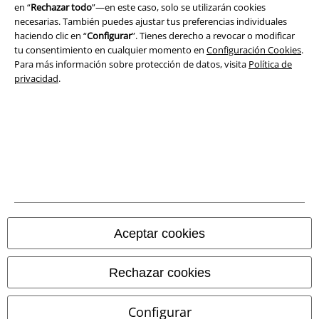
en “
Rechazar todo
”—en este caso, solo se utilizarán cookies
necesarias. También puedes ajustar tus preferencias individuales
haciendo clic en “
Configurar
”. Tienes derecho a revocar o modificar
tu consentimiento en cualquier momento en
Configuración Cookies
.
Para más información sobre protección de datos, visita
Política de
Tiendas EMP online
privacidad
.
EMP International
EMP France
EMP Deutschland
EMP Italia
EMP Polska
EMP Česká Republika
Aceptar cookies
EMP Norge
Rechazar cookies
EMP Schweiz
EMP Suomi
Configurar