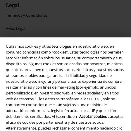
Legal
Términos y Condiciones
Aviso Legal
Ley protección de datos
Utilizamos cookies y otras tecnologías en nuestro sitio web, en
conjunto conocidas como “cookies”. Estas tecnologías nos permiten
Eliminación de residuos y protección del medioambiente
recopilar información sobre los usuarios, su comportamiento y sus
dispositivos. Algunas cookies son colocadas por nosotros, mientras
Declaración de Conformidad
que otras provienen de nuestros socios. Nosotros y nuestros socios
utilizamos cookies para garantizar la fiabilidad y seguridad de
Información sobre accesibilidad
nuestro sitio web, mejorar y personalizar tu experiencia de compra,
realizar análisis y con fines de marketing (por ejemplo, anuncios
personalizados) en nuestro sitio web, en redes sociales y en sitios
Configuración Cookies
web de terceros. Si los datos se transfieren a los EE. UU., solo se
comparten con socios que están sujetos a una decisión de
Cancelar pedido
adecuación conforme a la legislación actual de la UE y que están
debidamente certificados. Al hacer clic en “
Aceptar cookies
”, aceptas
Todos los precios incluyen el IVA pero no los
gastos de transporte
el uso de cookies por parte nuestra y de nuestros socios.
© 1986-2026 E.M.P. Merchandising HGmbH
Alternativamente, puedes rechazar el consentimiento haciendo clic