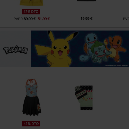
42% DTO
19,99 €
PVPR
89,99 €
51,99 €
PV
41% DTO