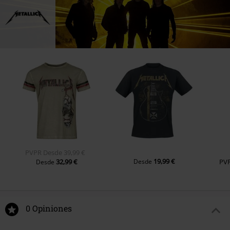
PVPR
Desde
39,99 €
19,99 €
32,99 €
Desde
PV
Desde
0 Opiniones