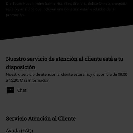
Die Toten Hosen, Feine Sahne Fischfilet, Broilers, Böhse Onkelz, cheques-
regalo y artículos que incluyen una donación están excluidos de la
promoción.
Nuestro servicio de atención al cliente está a tu
disposición
Nuestro servicio de atención al cliente estará hoy disponible de 09:00
a 15:30.
Más información
Chat
Servicio Atención al Cliente
Ayuda (FAQ)