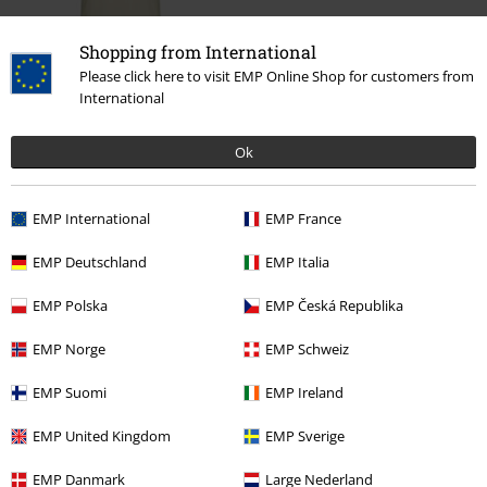
Shopping from International
Please click here to visit EMP Online Shop for customers from
19,86 €
International
Ok
Más categorías. Más opciones
Ropa & accesorios
Tops
Camisetas
Ringer T-shirts
EMP International
EMP France
Ropa
Camisetas & Tops
Camisetas
EMP Deutschland
EMP Italia
Estilos
Sport fan shop
Ringer Tees
EMP Polska
EMP Česká Republika
Ofertas %
Mujer
Ropa
Camisetas & Tops
Camisetas
EMP Norge
EMP Schweiz
Tallas Grandes
Ropa de Hombre
Camisas de Manga Larga
EMP Suomi
EMP Ireland
EMP United Kingdom
EMP Sverige
15%
EMP Danmark
Large Nederland