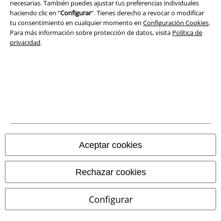
Ley protección de datos
necesarias. También puedes ajustar tus preferencias individuales
haciendo clic en “
Configurar
”. Tienes derecho a revocar o modificar
Eliminación de residuos y protección del medioambiente
tu consentimiento en cualquier momento en
Configuración Cookies
.
Para más información sobre protección de datos, visita
Política de
privacidad
.
Declaración de Conformidad
Información sobre accesibilidad
Configuración Cookies
Cancelar pedido
Todos los precios incluyen el IVA pero no los
gastos de transporte
Aceptar cookies
© 1986-2026 E.M.P. Merchandising HGmbH
Rechazar cookies
Configurar
Tiendas EMP online