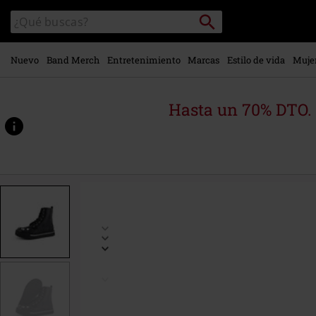
Ir al
Buscar
Buscar
contenido
en
principal
el
catálogo
Nuevo
Band Merch
Entretenimiento
Marcas
Estilo de vida
Muje
Hasta un 70% DTO.
https://www.emp-
online.es/p/kitty-
trainer-
combat-
boots/589983.html