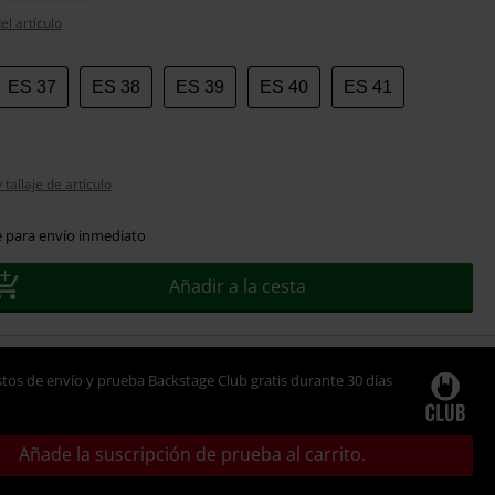
el artículo
ES 37
ES 38
ES 39
ES 40
ES 41
tallaje de artículo
e para envío inmediato
Añadir a la cesta
tos de envío y prueba Backstage Club gratis durante 30 días
Añade la suscripción de prueba al carrito.