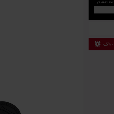
Si ya eres soc
-15% -
Código
Válido hasta 8
Solo online. P
Tras introduci
No acumulable
descuento: lib
Onkelz, Broile
que incluyan 