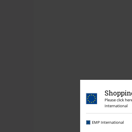
Shopping
Please click he
International
EMP International