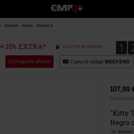
EMP
-
Música,
Películas,
r
Hombre
Niños
Ofertas %
TV
&
Gaming
1
1
 + 15% EXTRA*
FELIZ FIN DE SEMANA
Merch
-
Ropa
¡Consíguelo ahora!
Copia el código
WEEKEND
Alternativa
107,99 
Los precios in
"Kitty 
Negro d
Bordado