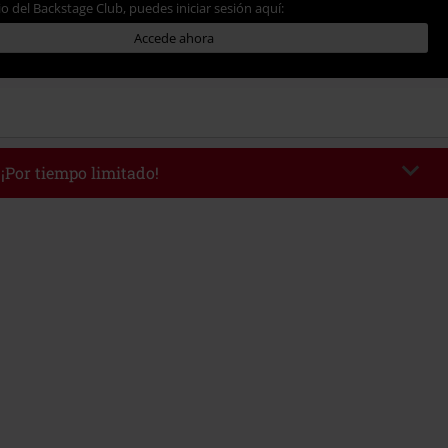
io del Backstage Club, puedes iniciar sesión aquí:
Accede ahora
 ¡Por tiempo limitado!
WEEKEND
Copia el código
/9/26
edido mínimo 49,99 €.
r el código, el descuento se deducirá automáticamente al final del pedido.
 con otras promociones Códigos promocionales.. Quedan excluidos de este
ros, artículos multimedia, entradas, Rammstein, (Till) Lindemann, Böhse
rs, Die Ärzte, Die Toten Hosen, Metality, Funko Pop!, vales regalo y artículos
una donación.