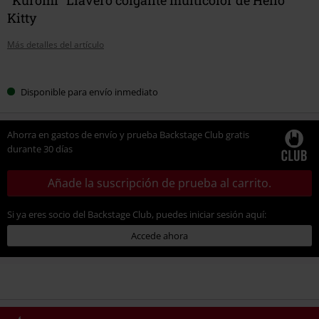
Kitty
Más detalles del artículo
Elige
Disponible para envío inmediato
tu
talla
Ahorra en gastos de envío y prueba Backstage Club gratis
durante 30 días
Añade la suscripción de prueba al carrito.
Si ya eres socio del Backstage Club, puedes iniciar sesión aquí:
Accede ahora