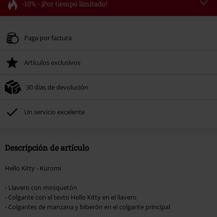
-10% - ¡Por tiempo limitado!
Código
FLASH
Copia el código
Válido hasta 8/11/26
Paga por factura
Solo online. Pedido mínimo 49,99 €.
Artículos exclusivos
Tras introducir el código, el descuento se deducirá automáticamente al final
del pedido.
30 días de devolución
No acumulable con otras promociones Códigos promocionales.. Quedan
excluidos de este descuento: libros, artículos multimedia, entradas,
Rammstein, (Till) Lindemann, Böhse Onkelz, Broilers, Die Ärzte, Die Toten
Un servicio excelente
Hosen, Metality, Funko Pop!, vales regalo y artículos que incluyan una
donación.
Descripción de artículo
Hello Kitty - Kuromi
- Llavero con mosquetón
- Colgante con el texto Hello Kitty en el llavero
- Colgantes de manzana y biberón en el colgante principal