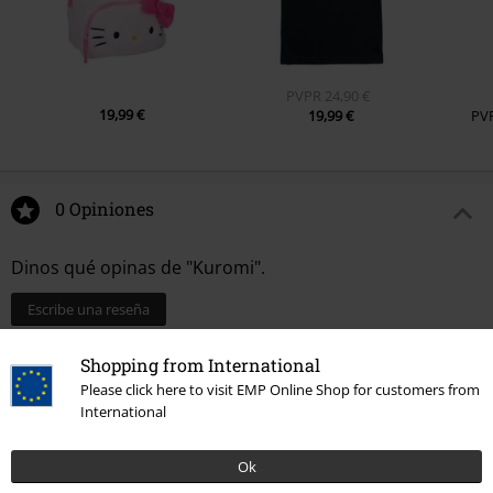
PVPR
24,90 €
19,99 €
19,99 €
PV
0 Opiniones
Dinos qué opinas de "Kuromi".
Escribe una reseña
Shopping from International
Please click here to visit EMP Online Shop for customers from
International
Ok