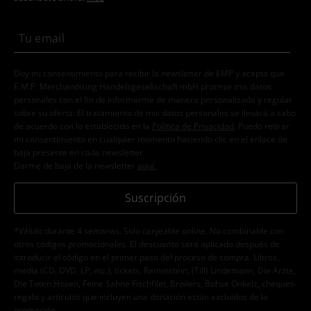
Doy mi consentimiento para recibir la newsletter de EMP y acepto que
E.M.P. Merchandising Handelsgesellschaft mbH procese mis datos
personales con el fin de informarme de manera personalizada y regular
sobre su oferta. El tratamiento de mis datos personales se llevará a cabo
de acuerdo con lo establecido en la
Política de Privacidad
. Puedo retirar
mi consentimiento en cualquier momento haciendo clic en el enlace de
baja presente en cada newsletter.
Darme de baja de la newsletter
aquí
.
Suscripción
*Válido durante 4 semanas. Solo canjeable online. No combinable con
otros códigos promocionales. El descuento será aplicado después de
introducir el código en el primer paso del proceso de compra. Libros,
media (CD, DVD, LP, etc.), tickets, Rammstein, (Till) Lindemann, Die Ärzte,
Die Toten Hosen, Feine Sahne Fischfilet, Broilers, Böhse Onkelz, cheques-
regalo y artículos que incluyen una donación están excluidos de la
promoción.