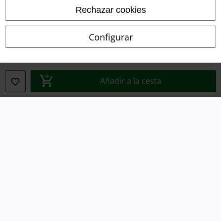
Rechazar cookies
Declaración de Conformidad
Configurar
Información sobre accesibilidad
Configuración Cookies
Añadir a la cesta
Cancelar pedido
Todos los precios incluyen el IVA pero no los
gastos de transporte
© 1986-2026 E.M.P. Merchandising HGmbH
Tiendas EMP online
EMP International
EMP France