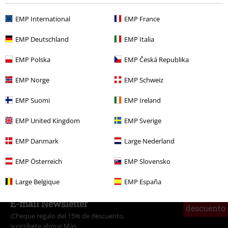
EMP International
EMP France
EMP Deutschland
EMP Italia
Más categorías. Más opciones
EMP Polska
EMP Česká Republika
Estilos
Ideas de regalo
Nerds de cine
EMP Norge
EMP Schweiz
Estilos
Ideas de regalo
Fans de anime
EMP Suomi
EMP Ireland
Películas & TV
Accesorios
Llaveros
EMP United Kingdom
EMP Sverige
Películas & TV
Películas & TV
Hello Kitty
EMP Danmark
Large Nederland
Películas & TV
Cartoon
Accesorios
EMP Österreich
EMP Slovensko
Large Belgique
EMP España
15%
E-mail Newsletter
descuento
¡Cheque regalo del 15% de descuento,
suscríbete ahora!
Más