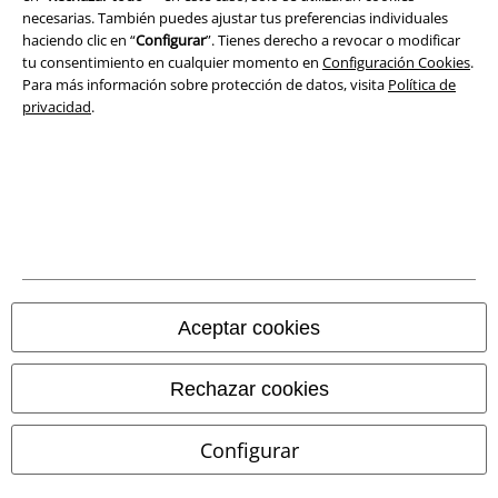
necesarias. También puedes ajustar tus preferencias individuales
haciendo clic en “
Configurar
”. Tienes derecho a revocar o modificar
tu consentimiento en cualquier momento en
Configuración Cookies
.
Para más información sobre protección de datos, visita
Política de
privacidad
.
Legal
Términos y Condiciones
Aviso Legal
Ley protección de datos
Aceptar cookies
Eliminación de residuos y protección del medioambiente
Rechazar cookies
Declaración de Conformidad
Configurar
Información sobre accesibilidad