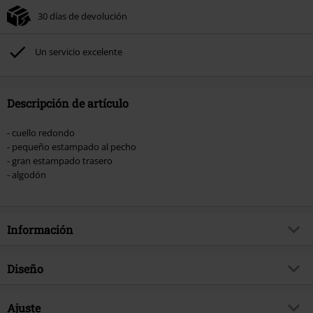
30 días de devolución
Un servicio excelente
Descripción de artículo
- cuello redondo
- pequeño estampado al pecho
- gran estampado trasero
- algodón
Información
Artículo no.
581396
Diseño
Título
L13 Custom Clean
Tipo de producto
Camiseta
Brand
Ajuste
Lucky 13