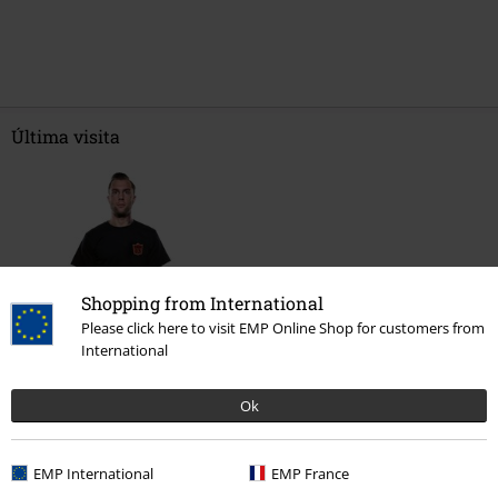
Última visita
Shopping from International
Please click here to visit EMP Online Shop for customers from
International
%
24,99 €
Ok
EMP International
EMP France
Más categorías. Más opciones