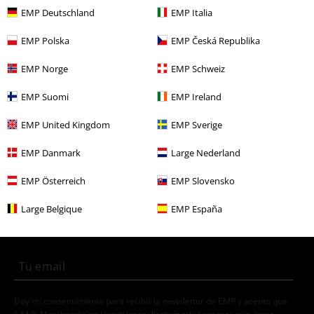
Ofertas %
Ropa
Camisetas & Tops
Camisetas
EMP Deutschland
EMP Italia
Ofertas %
OUTLET
Camisetas
EMP Polska
EMP Česká Republika
Nuevo
Ropa
Camisetas & Tops
Camisetas
EMP Norge
EMP Schweiz
Ropa & accesorios
Tops
Camisetas
EMP Suomi
EMP Ireland
Estilos
Rockabilly
Rockabilly Hombre
EMP United Kingdom
EMP Sverige
EMP Danmark
Large Nederland
15%
EMP Österreich
EMP Slovensko
E-mail Newsletter
descuento
Large Belgique
EMP España
¡Cheque regalo del 15% de descuento,
suscríbete ahora!
Más
Doy mi consentimiento para recibir la newsletter de EMP y acepto que