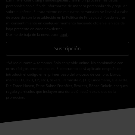
E.M.P. Merchandising Handelsgesellschaft mbH procese mis datos
personales con el fin de informarme de manera personalizada y regular
sobre su oferta. El tratamiento de mis datos personales se llevará a cabo
de acuerdo con lo establecido en la
Política de Privacidad
. Puedo retirar
mi consentimiento en cualquier momento haciendo clic en el enlace de
baja presente en cada newsletter.
Darme de baja de la newsletter
aquí
.
Suscripción
*Válido durante 4 semanas. Solo canjeable online. No combinable con
otros códigos promocionales. El descuento será aplicado después de
introducir el código en el primer paso del proceso de compra. Libros,
media (CD, DVD, LP, etc.), tickets, Rammstein, (Till) Lindemann, Die Ärzte,
Die Toten Hosen, Feine Sahne Fischfilet, Broilers, Böhse Onkelz, cheques-
regalo y artículos que incluyen una donación están excluidos de la
promoción.