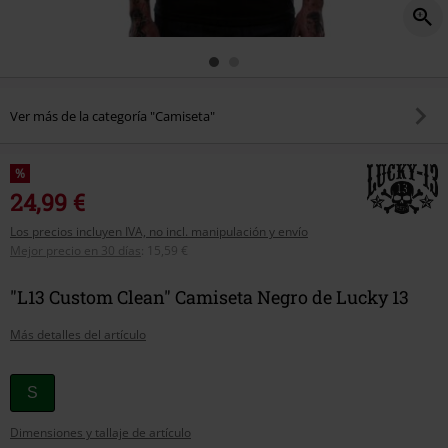
Ver más de la categoría "Camiseta"
%
24,99 €
Los precios incluyen IVA, no incl. manipulación y envío
Mejor precio en 30 días
:
15,59 €
"L13 Custom Clean" Camiseta Negro de Lucky 13
Más detalles del artículo
Elige
S
tu
Dimensiones y tallaje de artículo
talla