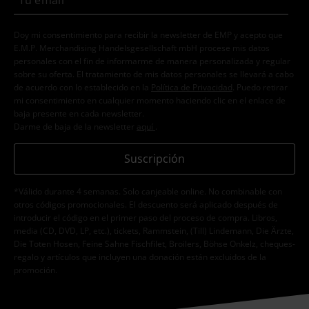
Doy mi consentimiento para recibir la newsletter de EMP y acepto que
E.M.P. Merchandising Handelsgesellschaft mbH procese mis datos
personales con el fin de informarme de manera personalizada y regular
sobre su oferta. El tratamiento de mis datos personales se llevará a cabo
de acuerdo con lo establecido en la
Política de Privacidad
. Puedo retirar
mi consentimiento en cualquier momento haciendo clic en el enlace de
baja presente en cada newsletter.
Darme de baja de la newsletter
aquí
.
Suscripción
*Válido durante 4 semanas. Solo canjeable online. No combinable con
otros códigos promocionales. El descuento será aplicado después de
introducir el código en el primer paso del proceso de compra. Libros,
media (CD, DVD, LP, etc.), tickets, Rammstein, (Till) Lindemann, Die Ärzte,
Die Toten Hosen, Feine Sahne Fischfilet, Broilers, Böhse Onkelz, cheques-
regalo y artículos que incluyen una donación están excluidos de la
promoción.