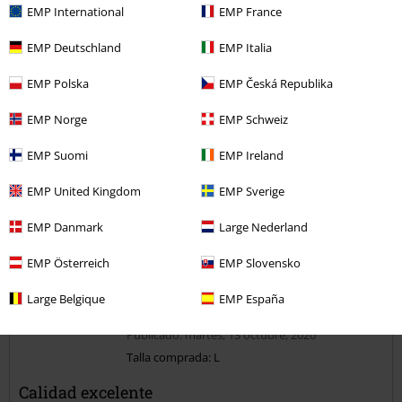
EMP International
EMP France
5
Diseño
5
EMP Deutschland
EMP Italia
Ajuste
5
EMP Polska
EMP Česká Republika
Reseña verificada
EMP Norge
EMP Schweiz
¿Te ha sido útil esta opinión?
EMP Suomi
EMP Ireland
EMP United Kingdom
EMP Sverige
Comentario
EMP Danmark
Large Nederland
EMP Österreich
EMP Slovensko
Teresa G.
Large Belgique
EMP España
1 Reseñas
Publicado: martes, 13 octubre, 2020
Talla comprada: L
Calidad excelente
Enviar comentario