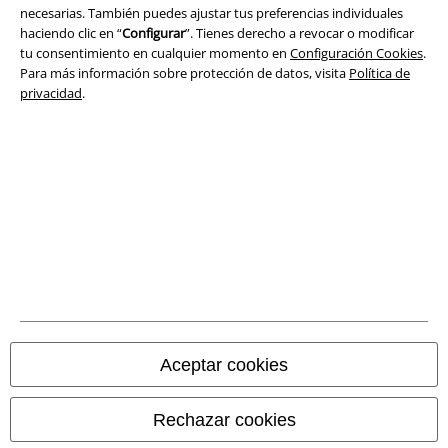
necesarias. También puedes ajustar tus preferencias individuales
haciendo clic en “
Configurar
”. Tienes derecho a revocar o modificar
tu consentimiento en cualquier momento en
Configuración Cookies
.
Para más información sobre protección de datos, visita
Política de
privacidad
.
Legal
Términos y Condiciones
Aviso Legal
Ley protección de datos
Aceptar cookies
Eliminación de residuos y protección del medioambiente
Rechazar cookies
Declaración de Conformidad