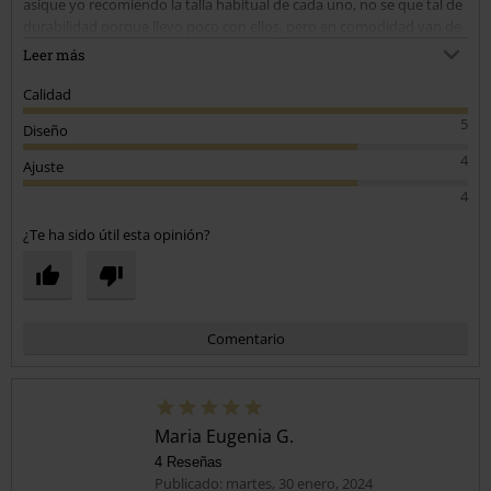
asique yo recomiendo la talla habitual de cada uno, no se que tal de
durabilidad porque llevo poco con ellos, pero en comodidad van de
calle, lo unico que no me gusta es que parecen polipiel enlas fotos,
Leer más
pero al natural se ve que no
Calidad
5
Diseño
4
Ajuste
4
¿Te ha sido útil esta opinión?
Comentario
Maria Eugenia G.
4 Reseñas
Publicado: martes, 30 enero, 2024