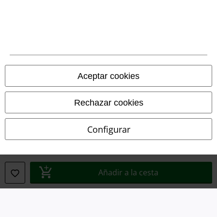
Legal
Términos y Condiciones
Aviso Legal
Ley protección de datos
Aceptar cookies
Eliminación de residuos y protección del medioambiente
Rechazar cookies
Declaración de Conformidad
Configurar
Información sobre accesibilidad
Configuración Cookies
Añadir a la cesta
Cancelar pedido
Todos los precios incluyen el IVA pero no los
gastos de transporte
© 1986-2026 E.M.P. Merchandising HGmbH