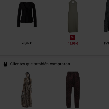
service@urbanclassics.com
%
26,99 €
18,99 €
PV
Clientes que también compraron