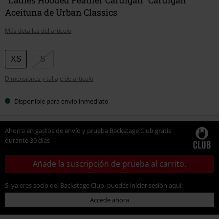
Aceituna de Urban Classics
Más detalles del artículo
Elige
XS
S
tu
Dimensiones y tallaje de artículo
talla
Disponible para envío inmediato
Ahorra en gastos de envío y prueba Backstage Club gratis
durante 30 días
Añade la suscripción de prueba al carrito.
Si ya eres socio del Backstage Club, puedes iniciar sesión aquí:
Accede ahora