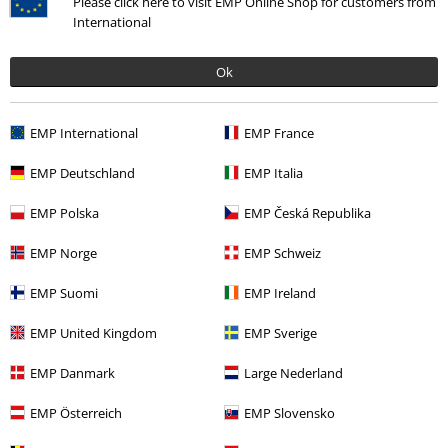
Please click here to visit EMP Online Shop for customers from
International
Ok
EMP International
EMP France
EMP Deutschland
EMP Italia
53,99 €
EMP Polska
EMP Česká Republika
EMP Norge
EMP Schweiz
Más categorías. Más opciones
EMP Suomi
EMP Ireland
Ofertas %
Ropa
Jerseys
Cardigans
EMP United Kingdom
EMP Sverige
Ofertas %
Marcas Ropa
Urban Classics
EMP Danmark
Large Nederland
Mujer
Ropa
Jerseys & Cardigans
Cardigans
EMP Österreich
EMP Slovensko
Nuevo
Ropa
Jerseys
Cardigans