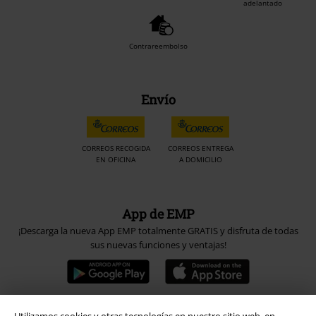
adelantado
Contrareembolso
Envío
CORREOS RECOGIDA
CORREOS ENTREGA
EN OFICINA
A DOMICILIO
App de EMP
¡Descarga la nueva App EMP totalmente GRATIS y disfruta de todas
sus nuevas funciones y ventajas!
Utilizamos cookies y otras tecnologías en nuestro sitio web, en