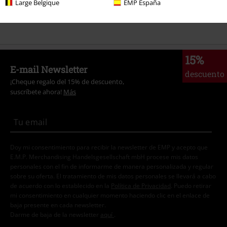
Large Belgique
EMP España
Marcas Ropa
Mujer
15%
E-mail Newsletter
descuento
¡Cheque regalo del 15% de descuento,
suscríbete ahora!
Más
Doy mi consentimiento para recibir la newsletter de EMP y acepto que
E.M.P. Merchandising Handelsgesellschaft mbH procese mis datos
personales con el fin de informarme de manera personalizada y regular
sobre su oferta. El tratamiento de mis datos personales se llevará a cabo
de acuerdo con lo establecido en la
Política de Privacidad
. Puedo retirar
mi consentimiento en cualquier momento haciendo clic en el enlace de
baja presente en cada newsletter.
Darme de baja de la newsletter
aquí
.