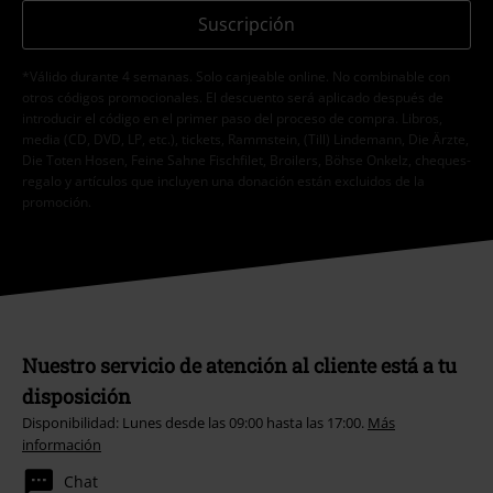
Suscripción
*Válido durante 4 semanas. Solo canjeable online. No combinable con
otros códigos promocionales. El descuento será aplicado después de
introducir el código en el primer paso del proceso de compra. Libros,
media (CD, DVD, LP, etc.), tickets, Rammstein, (Till) Lindemann, Die Ärzte,
Die Toten Hosen, Feine Sahne Fischfilet, Broilers, Böhse Onkelz, cheques-
regalo y artículos que incluyen una donación están excluidos de la
promoción.
Nuestro servicio de atención al cliente está a tu
disposición
Disponibilidad: Lunes desde las 09:00 hasta las 17:00.
Más
información
Chat