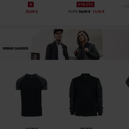
%
61% DTO
PV
59,99 €
PVPR
34,99 €
13,59 €