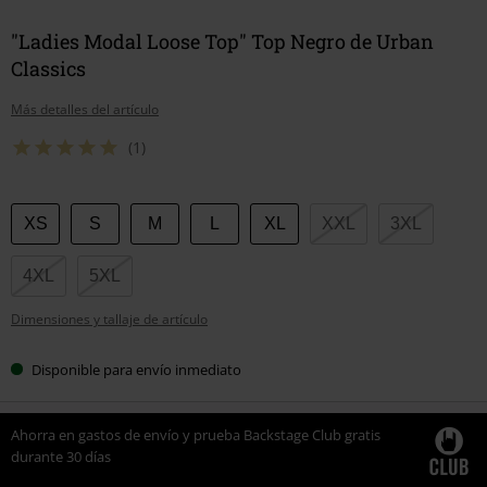
"Ladies Modal Loose Top" Top Negro de Urban
Classics
Más detalles del artículo
(1)
Elige
XS
S
M
L
XL
XXL
3XL
tu
talla
4XL
5XL
Dimensiones y tallaje de artículo
Disponible para envío inmediato
Ahorra en gastos de envío y prueba Backstage Club gratis
durante 30 días