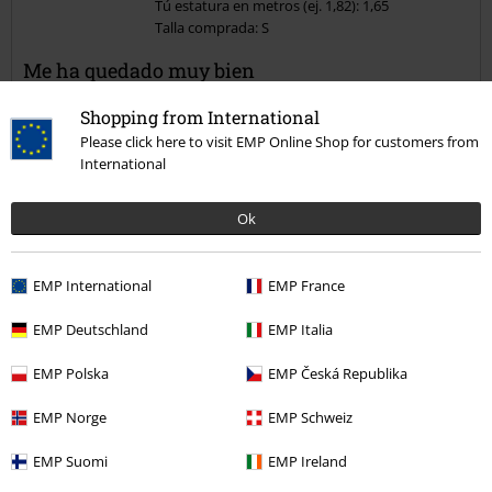
Tú estatura en metros (ej. 1,82): 1,65
Talla comprada: S
Me ha quedado muy bien
Peso 62k. Es anchita en la zona abdomen, por eso la compre, para
Shopping from International
que disimule un poco. Estoy encantada con la compra
Please click here to visit EMP Online Shop for customers from
International
Ok
Calidad
5
Diseño
EMP International
EMP France
5
Ajuste
EMP Deutschland
EMP Italia
5
Anchura
Demasiado estrecho
Perfecto
Demasiado ancho
EMP Polska
EMP Česká Republika
Longitud
EMP Norge
EMP Schweiz
Demasiado corto
Perfecto
Demasiado largo
EMP Suomi
EMP Ireland
Reseña verificada