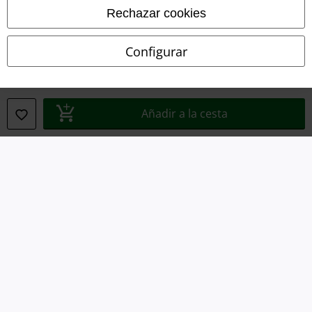
Rechazar cookies
Declaración de Conformidad
Configurar
Información sobre accesibilidad
Configuración Cookies
Añadir a la cesta
Cancelar pedido
Todos los precios incluyen el IVA pero no los
gastos de transporte
© 1986-2026 E.M.P. Merchandising HGmbH
Tiendas EMP online
EMP International
EMP France