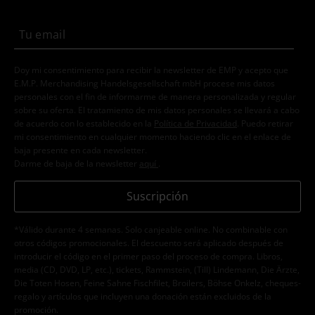
Doy mi consentimiento para recibir la newsletter de EMP y acepto que
E.M.P. Merchandising Handelsgesellschaft mbH procese mis datos
personales con el fin de informarme de manera personalizada y regular
sobre su oferta. El tratamiento de mis datos personales se llevará a cabo
de acuerdo con lo establecido en la
Política de Privacidad
. Puedo retirar
mi consentimiento en cualquier momento haciendo clic en el enlace de
baja presente en cada newsletter.
Darme de baja de la newsletter
aquí
.
Suscripción
*Válido durante 4 semanas. Solo canjeable online. No combinable con
otros códigos promocionales. El descuento será aplicado después de
introducir el código en el primer paso del proceso de compra. Libros,
media (CD, DVD, LP, etc.), tickets, Rammstein, (Till) Lindemann, Die Ärzte,
Die Toten Hosen, Feine Sahne Fischfilet, Broilers, Böhse Onkelz, cheques-
regalo y artículos que incluyen una donación están excluidos de la
promoción.