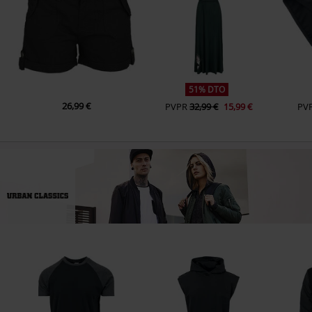
51% DTO
26,99 €
PVPR
32,99 €
15,99 €
PV