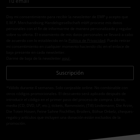
Doy mi consentimiento para recibir la newsletter de EMP y acepto que
E.M.P. Merchandising Handelsgesellschaft mbH procese mis datos
personales con el fin de informarme de manera personalizada y regular
sobre su oferta. El tratamiento de mis datos personales se llevará a cabo
de acuerdo con lo establecido en la
Política de Privacidad
. Puedo retirar
mi consentimiento en cualquier momento haciendo clic en el enlace de
baja presente en cada newsletter.
Darme de baja de la newsletter
aquí
.
Suscripción
*Válido durante 4 semanas. Solo canjeable online. No combinable con
otros códigos promocionales. El descuento será aplicado después de
introducir el código en el primer paso del proceso de compra. Libros,
media (CD, DVD, LP, etc.), tickets, Rammstein, (Till) Lindemann, Die Ärzte,
Die Toten Hosen, Feine Sahne Fischfilet, Broilers, Böhse Onkelz, cheques-
regalo y artículos que incluyen una donación están excluidos de la
promoción.