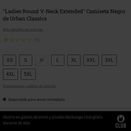
"Ladies Round V-Neck Extended" Camiseta Negro
de Urban Classics
Más detalles del artículo
(1)
Elige
XS
S
M
L
XL
XXL
3XL
tu
talla
4XL
5XL
Dimensiones y tallaje de artículo
Disponible para envío inmediato
Ahorra en gastos de envío y prueba Backstage Club gratis
durante 30 días