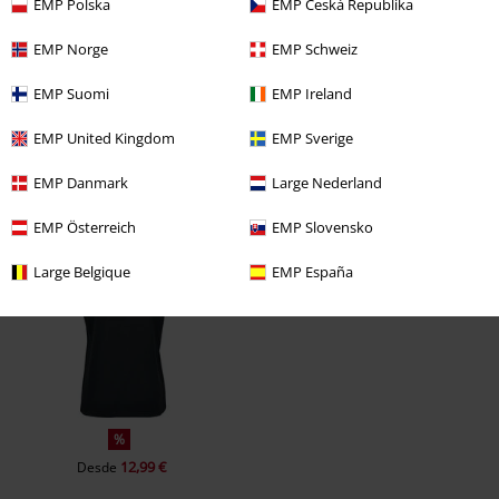
EMP Polska
EMP Česká Republika
¿Te ha sido útil esta opinión?
EMP Norge
EMP Schweiz
EMP Suomi
EMP Ireland
Comentario
EMP United Kingdom
EMP Sverige
EMP Danmark
Large Nederland
Última visita
EMP Österreich
EMP Slovensko
Large Belgique
EMP España
Enviar comentario
%
12,99 €
Desde