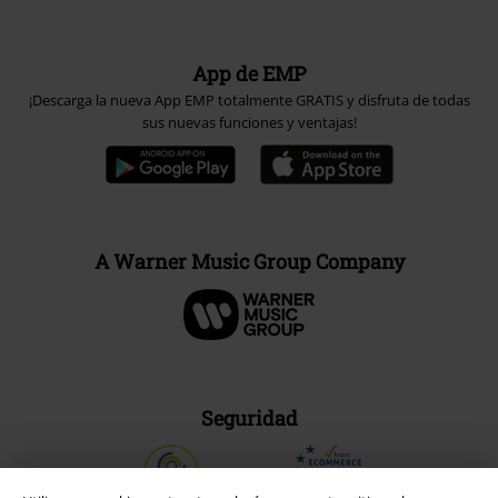
App de EMP
¡Descarga la nueva App EMP totalmente GRATIS y disfruta de todas
sus nuevas funciones y ventajas!
A Warner Music Group Company
Seguridad