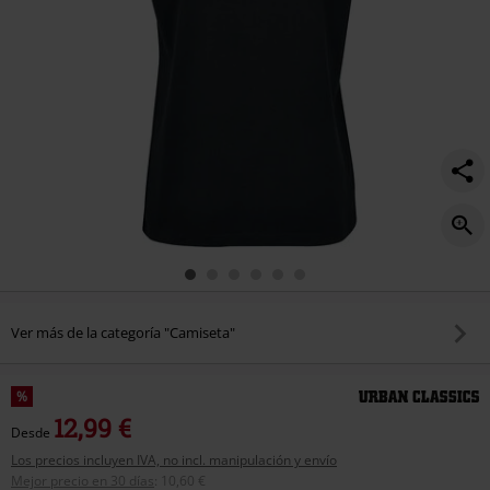
Ver más de la categoría "Camiseta"
%
12,99 €
Desde
Los precios incluyen IVA, no incl. manipulación y envío
Mejor precio en 30 días
:
10,60 €