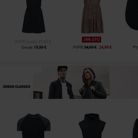
28% DTO
PVPR
Desde
27,99 €
19,99 €
PVPR
34,99 €
24,99 €
PV
Desde