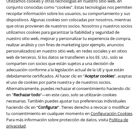
Utilizamos cookies y otras tecnologías en nuestro sitio web, en
conjunto conocidas como “cookies”. Estas tecnologías nos permiten
recopilar información sobre los usuarios, su comportamiento y sus
dispositivos. Algunas cookies son colocadas por nosotros, mientras
que otras provienen de nuestros socios. Nosotros y nuestros socios
utilizamos cookies para garantizar la fiabilidad y seguridad de
nuestro sitio web, mejorar y personalizar tu experiencia de compra,
realizar análisis y con fines de marketing (por ejemplo, anuncios
personalizados) en nuestro sitio web, en redes sociales y en sitios
web de terceros. Si los datos se transfieren a los EE. UU., solo se
comparten con socios que están sujetos a una decisión de
Legal
adecuación conforme a la legislación actual de la UE y que están
debidamente certificados. Al hacer clic en “
Aceptar cookies
”, aceptas
Términos y Condiciones
el uso de cookies por parte nuestra y de nuestros socios.
Alternativamente, puedes rechazar el consentimiento haciendo clic
Aviso Legal
en “
Rechazar todo
”—en este caso, solo se utilizarán cookies
necesarias. También puedes ajustar tus preferencias individuales
haciendo clic en “
Configurar
”. Tienes derecho a revocar o modificar
Ley protección de datos
tu consentimiento en cualquier momento en
Configuración Cookies
.
Para más información sobre protección de datos, visita
Política de
Eliminación de residuos y protección del medioambiente
privacidad
.
Declaración de Conformidad