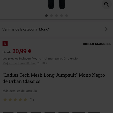
Ver más de la categoría "Mono"
%
30,99 €
Desde
Los precios incluyen IVA, no incl. manipulación y envío
Mejor precio en 30 días
:
23,70 €
"Ladies Tech Mesh Long Jumpsuit" Mono Negro
de Urban Classics
Más detalles del artículo
(1)