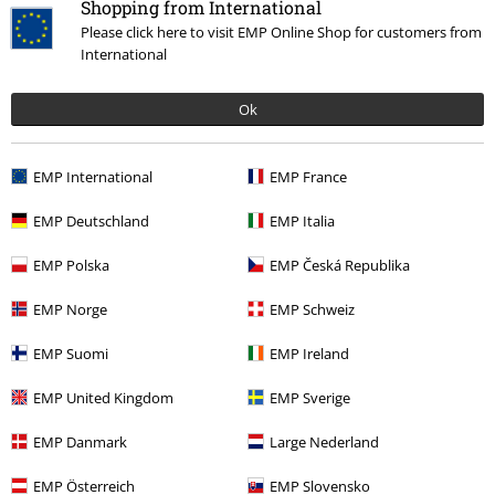
Shopping from International
4
Ajuste
Please click here to visit EMP Online Shop for customers from
5
International
Reseña verificada
Ok
¿Te ha sido útil esta opinión?
EMP International
EMP France
EMP Deutschland
EMP Italia
Comentario
EMP Polska
EMP Česká Republika
2 Comentarios
EMP Norge
EMP Schweiz
Carolina Cristina G.
Publicado: viernes, 19 marzo, 2021 3:35:30 PM
EMP Suomi
EMP Ireland
Es elástico?
Última visita
EMP United Kingdom
EMP Sverige
¿Te ha resultado útil este comentario?
EMP Danmark
Large Nederland
Enviar comentario
Sonia P.
EMP Österreich
EMP Slovensko
Publicado: domingo, 26 mayo, 2024 11:46:00 AM