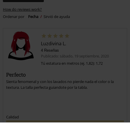
How do reviews work?
Ordenar por
Fecha
Sirvió de ayuda
Luzdivina L.
4 Reseñas
Publicado: sábado, 19 septiembre, 2020
Tú estatura en metros (ej. 1,82): 1,72
Perfecto
Sienta fenomenal y con los lavados no pierde nada el color o la
textura. La talla perfecta guiandote por la tabla.
Calidad
5
Diseño