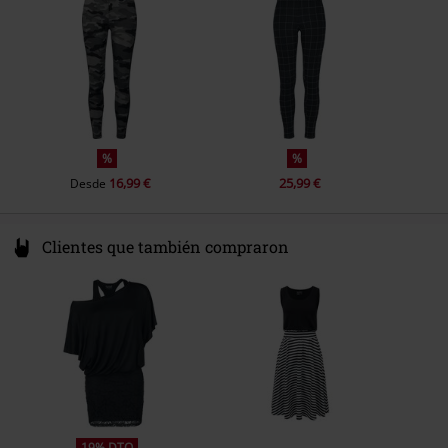
service@urbanclassics.com
%
%
16,99 €
25,99 €
Desde
Clientes que también compraron
19% DTO