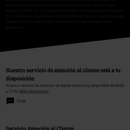
introducir el código en el primer paso del proceso de compra. Libros,
media (CD, DVD, LP, etc.), tickets, Rammstein, (Till) Lindemann, Die Ärzte,
Die Toten Hosen, Feine Sahne Fischfilet, Broilers, Böhse Onkelz, cheques-
regalo y artículos que incluyen una donación están excluidos de la
promoción.
Nuestro servicio de atención al cliente está a tu
disposición
Nuestro servicio de atención al cliente estará hoy disponible de 09:00
a 17:00.
Más información
Chat
Servicio Atención al Cliente