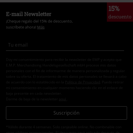
15%
E-mail Newsletter
descuento
¡Cheque regalo del 15% de descuento,
suscríbete ahora!
Más
Doy mi consentimiento para recibir la newsletter de EMP y acepto que
E.M.P. Merchandising Handelsgesellschaft mbH procese mis datos
personales con el fin de informarme de manera personalizada y regular
sobre su oferta. El tratamiento de mis datos personales se llevará a cabo
de acuerdo con lo establecido en la
Política de Privacidad
. Puedo retirar
mi consentimiento en cualquier momento haciendo clic en el enlace de
baja presente en cada newsletter.
Darme de baja de la newsletter
aquí
.
Suscripción
*Válido durante 4 semanas. Solo canjeable online. No combinable con
otros códigos promocionales. El descuento será aplicado después de