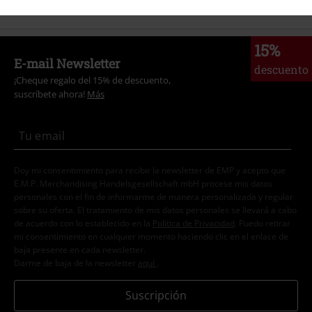
15%
E-mail Newsletter
descuento
¡Cheque regalo del 15% de descuento,
suscríbete ahora!
Más
Doy mi consentimiento para recibir la newsletter de EMP y acepto que
E.M.P. Merchandising Handelsgesellschaft mbH procese mis datos
personales con el fin de informarme de manera personalizada y regular
sobre su oferta. El tratamiento de mis datos personales se llevará a cabo
de acuerdo con lo establecido en la
Política de Privacidad
. Puedo retirar
mi consentimiento en cualquier momento haciendo clic en el enlace de
baja presente en cada newsletter.
Darme de baja de la newsletter
aquí
.
Suscripción