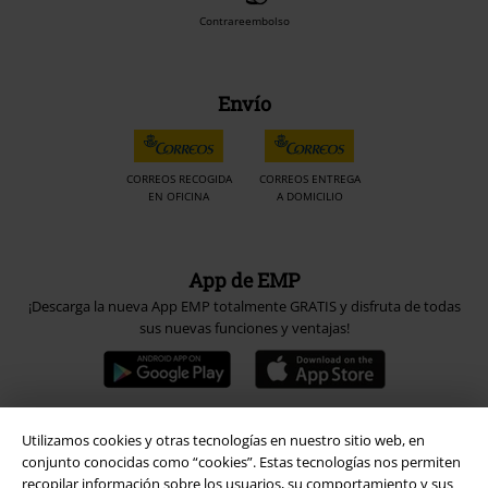
Contrareembolso
Envío
CORREOS RECOGIDA
CORREOS ENTREGA
EN OFICINA
A DOMICILIO
App de EMP
¡Descarga la nueva App EMP totalmente GRATIS y disfruta de todas
sus nuevas funciones y ventajas!
Utilizamos cookies y otras tecnologías en nuestro sitio web, en
A Warner Music Group Company
conjunto conocidas como “cookies”. Estas tecnologías nos permiten
recopilar información sobre los usuarios, su comportamiento y sus