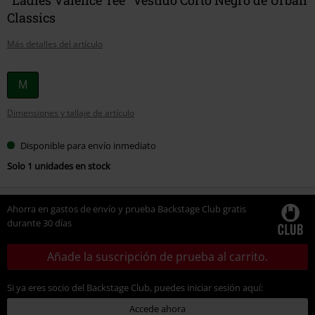
Classics
Más detalles del artículo
Elige
M
tu
Dimensiones y tallaje de artículo
talla
Disponible para envío inmediato
Solo 1 unidades en stock
Ahorra en gastos de envío y prueba Backstage Club gratis
durante 30 días
Añade la suscripción de prueba al carrito.
Si ya eres socio del Backstage Club, puedes iniciar sesión aquí:
Accede ahora