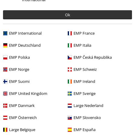
Ok
EMP International
EMP France
EMP Deutschland
EMP Italia
19,99 €
EMP Polska
EMP Česká Republika
EMP Norge
EMP Schweiz
Más categorías. Más opciones
EMP Suomi
EMP Ireland
Tallas Grandes
Vestidos
Vestidos Cortos
EMP United Kingdom
EMP Sverige
Ofertas %
Mujer
Ropa
Vestidos
EMP Danmark
Large Nederland
Ofertas %
Ropa
Vestidos
EMP Österreich
EMP Slovensko
Ofertas %
Marcas Ropa
Urban Classics
Large Belgique
EMP España
Tallas Grandes
Mujer
Vestidos
Vestidos Cortos