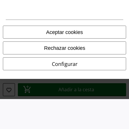
Aviso Legal
Ley protección de datos
Aceptar cookies
Eliminación de residuos y protección del medioambiente
Rechazar cookies
Declaración de Conformidad
Configurar
Información sobre accesibilidad
Configuración Cookies
Añadir a la cesta
Cancelar pedido
Todos los precios incluyen el IVA pero no los
gastos de transporte
© 1986-2026 E.M.P. Merchandising HGmbH