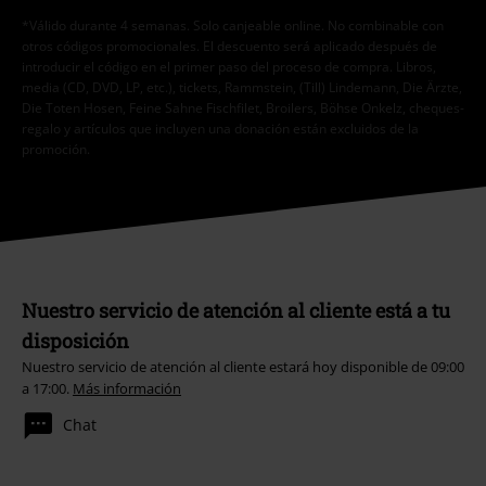
*Válido durante 4 semanas. Solo canjeable online. No combinable con
otros códigos promocionales. El descuento será aplicado después de
introducir el código en el primer paso del proceso de compra. Libros,
media (CD, DVD, LP, etc.), tickets, Rammstein, (Till) Lindemann, Die Ärzte,
Die Toten Hosen, Feine Sahne Fischfilet, Broilers, Böhse Onkelz, cheques-
regalo y artículos que incluyen una donación están excluidos de la
promoción.
Nuestro servicio de atención al cliente está a tu
disposición
Nuestro servicio de atención al cliente estará hoy disponible de 09:00
a 17:00.
Más información
Chat