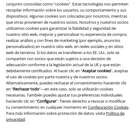
EMP Backstage Club
conjunto conocidas como “cookies”. Estas tecnologías nos permiten
recopilar información sobre los usuarios, su comportamiento y sus
dispositivos. Algunas cookies son colocadas por nosotros, mientras
que otras provienen de nuestros socios. Nosotros y nuestros socios
utilizamos cookies para garantizar la fiabilidad y seguridad de
Sobre EMP
nuestro sitio web, mejorar y personalizar tu experiencia de compra,
realizar análisis y con fines de marketing (por ejemplo, anuncios
EMP Eventos
personalizados) en nuestro sitio web, en redes sociales y en sitios
web de terceros. Si los datos se transfieren a los EE. UU., solo se
Programa de Afiliados
comparten con socios que están sujetos a una decisión de
adecuación conforme a la legislación actual de la UE y que están
Sostenibilidad
debidamente certificados. Al hacer clic en “
Aceptar cookies
”, aceptas
el uso de cookies por parte nuestra y de nuestros socios.
Alternativamente, puedes rechazar el consentimiento haciendo clic
en “
Rechazar todo
”—en este caso, solo se utilizarán cookies
necesarias. También puedes ajustar tus preferencias individuales
haciendo clic en “
Configurar
”. Tienes derecho a revocar o modificar
tu consentimiento en cualquier momento en
Configuración Cookies
.
Para más información sobre protección de datos, visita
Política de
privacidad
.
Comunidad