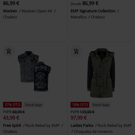
86,99 €
86,99 €
Desde
Wacken
Wacken Open Air
EMP Signature Collection
Chaleco
Metallica
Chaleco
37% DTO
Stock bajo
18% DTO
Stock bajo
PVPR
69,99 €
PVPR
119,99 €
43,99 €
97,99 €
Free Spirit
Rock Rebel by EMP
Ladies Parka
Rock Rebel by EMP
Chaleco
Chaqueta de Invierno