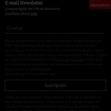
E-mail Newsletter
descuento
¡Cheque regalo del 15% de descuento,
suscríbete ahora!
Más
Doy mi consentimiento para recibir la newsletter de EMP y acepto que
E.M.P. Merchandising Handelsgesellschaft mbH procese mis datos
personales con el fin de informarme de manera personalizada y regular
sobre su oferta. El tratamiento de mis datos personales se llevará a cabo
de acuerdo con lo establecido en la
Política de Privacidad
. Puedo retirar
mi consentimiento en cualquier momento haciendo clic en el enlace de
baja presente en cada newsletter.
Darme de baja de la newsletter
aquí
.
Suscripción
*Válido durante 4 semanas. Solo canjeable online. No combinable con
otros códigos promocionales. El descuento será aplicado después de
introducir el código en el primer paso del proceso de compra. Libros,