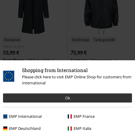
Exclusivo
Stock bajo
Talla grande
PVPR
59,99 €
53,99 €
75,99 €
Basic Blazer
RED by EMP
Seemann
Rammstein
Blazer
Chaqueta entre-tiempo
Shopping from International
Please click here to visit EMP Online Shop for customers from
International
Ok
EMP International
EMP France
EMP Deutschland
EMP Italia