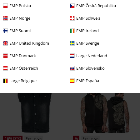
EMP Polska
EMP Česká Republika
EMP Norge
EMP Schweiz
23% DTO
Exclusivo
Exclusivo
Talla grande
PVPR
Desde
59,99 €
PVPR
Desde
44,99 €
EMP Suomi
EMP Ireland
45,89 €
43,99 €
Desde
Desde
Larger Than Life Bomber Jacket
Life Of An Easy Rider
Black
EMP United Kingdom
EMP Sverige
RED by EMP
Chaqueta entre-
Premium by EMP
Chaleco
tiempo
EMP Danmark
Large Nederland
EMP Österreich
EMP Slovensko
Large Belgique
EMP España
16% DTO
Exclusivo
%
Exclusivo