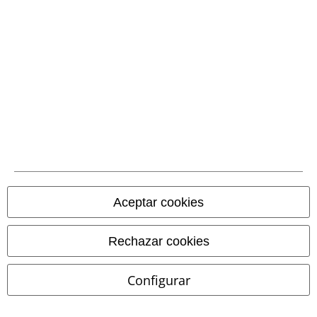
Métodos de pago
Aceptar cookies
Transferencia
bancaria por
adelantado
Rechazar cookies
Contrareembolso
Configurar