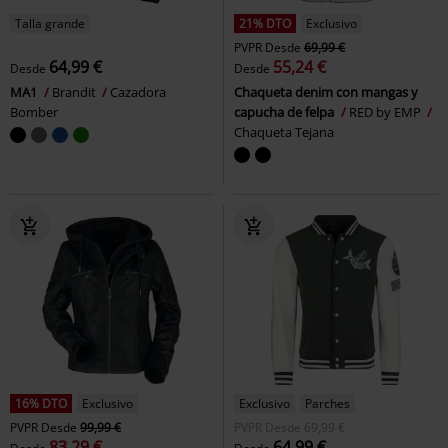
Talla grande
21% DTO
Exclusivo
PVPR
Desde
69,99 €
64,99 €
55,24 €
Desde
Desde
MA1
Brandit
Cazadora
Chaqueta denim con mangas y
Bomber
capucha de felpa
RED by EMP
Chaqueta Tejana
16% DTO
Exclusivo
Exclusivo
Parches
PVPR
Desde
99,99 €
PVPR
Desde
69,99 €
83,29 €
64,99 €