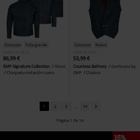
Exclusivo
Talla grande
Exclusivo
Nuevo
PVPR
107,99 €
PVPR
59,99 €
86,99 €
53,99 €
EMP Signature Collection
Ghost
Countess Bathory
Gothicana by
Chaqueta imitación cuero
EMP
Chaleco
1
2
3
...
14
Página 1 De 14
15%