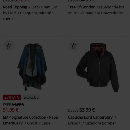
Desde
Desde
Road Tripping
Black Premium
Tree Of Gondor
El Señor de los
by EMP
Chaqueta imitación
Anillos
Chaqueta Universitaria
cuero
20% DTO
Exclusivo
PVPR
64,99 €
51,99 €
53,99 €
Desde
EMP Signature Collection - Papa
Capucha Lord Canterbury
Emeritus IV
Ghost
Capa
Brandit
Cazadora Bomber