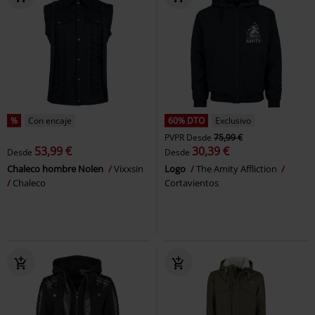
%
Con encaje
60% DTO
Exclusivo
PVPR
Desde
75,99 €
53,99 €
30,39 €
Desde
Desde
Chaleco hombre Nolen
Vixxsin
Logo
The Amity Affliction
Chaleco
Cortavientos