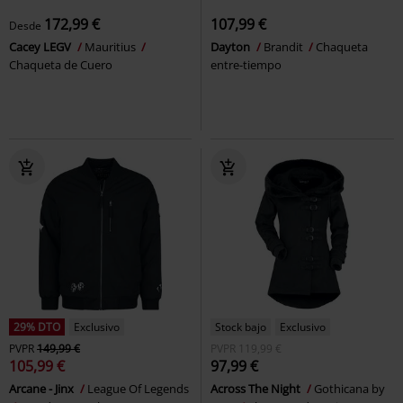
172,99 €
107,99 €
Desde
Cacey LEGV
Mauritius
Dayton
Brandit
Chaqueta
Chaqueta de Cuero
entre-tiempo
29% DTO
Exclusivo
Stock bajo
Exclusivo
PVPR
149,99 €
PVPR
119,99 €
105,99 €
97,99 €
Arcane - Jinx
League Of Legends
Across The Night
Gothicana by