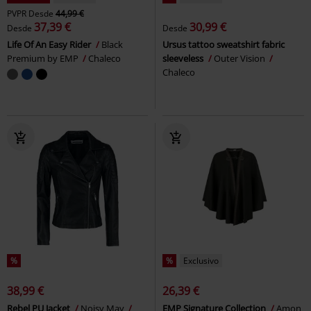
PVPR
Desde
44,99 €
37,39 €
30,99 €
Desde
Desde
Life Of An Easy Rider
Black
Ursus tattoo sweatshirt fabric
Premium by EMP
Chaleco
sleeveless
Outer Vision
Chaleco
%
%
Exclusivo
38,99 €
26,39 €
Rebel PU Jacket
Noisy May
EMP Signature Collection
Amon