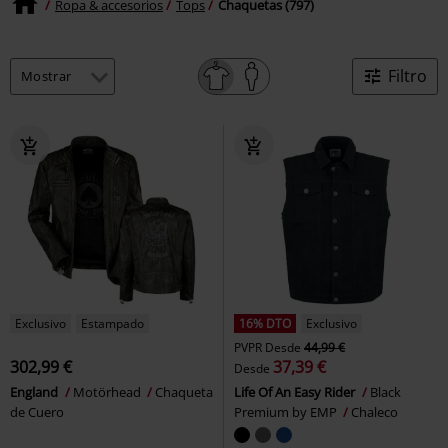
Ropa & accesorios
Tops
Chaquetas (797)
Filtro
Exclusivo
Estampado
16% DTO
Exclusivo
PVPR
Desde
44,99 €
302,99 €
37,39 €
Desde
England
Motörhead
Chaqueta
Life Of An Easy Rider
Black
de Cuero
Premium by EMP
Chaleco