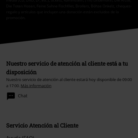
media (CD, DVD, LP, etc.), tickets, Rammstein, (Till) Lindemann, Die Ärzte,
Die Toten Hosen, Feine Sahne Fischfilet, Broilers, Böhse Onkelz, cheques-
regalo y artículos que incluyen una donación están excluidos de la
promoción.
Nuestro servicio de atención al cliente está a tu
disposición
Nuestro servicio de atención al cliente estará hoy disponible de 09:00
a 17:00.
Más información
Chat
Servicio Atención al Cliente
Ayuda (FAQ)