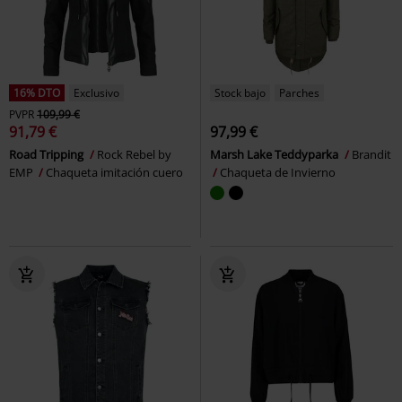
16% DTO
Exclusivo
Stock bajo
Parches
PVPR
109,99 €
91,79 €
97,99 €
Road Tripping
Rock Rebel by
Marsh Lake Teddyparka
Brandit
EMP
Chaqueta imitación cuero
Chaqueta de Invierno