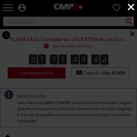
×
EMP
0
-
Música,
Buscar
Buscar
Películas,
en
TV
el
&
catálogo
FLASH SALE: Consigue un 10% EXTRA en (casi) todo
Gaming
Solo durante 48 horas
Merch
-
0
1
1
1
4
9
4
1
0
1
1
1
4
9
4
0
2
0
1
Ropa
Alternativa
¡Consíguelo ahora!
Copia el código
FLASH
Información
Lady Danbury Jacket (584658) ya no está a la venta, pero seguro
que encuentras otros productos interesantes en esta categoría.
Y si no es así puedes comunicarte con nosotros por los medios
habituales.