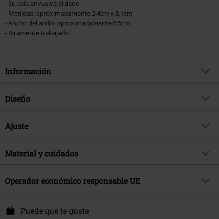
- Su cola envuelve el dedo
- Medidas: aproximadamente 2.4cm x 3.1cm
- Ancho del anillo: aproximadamente 0.5cm
- Ricamente trabajado
Información
Artículo no.
570967
Diseño
Título
Le Chat Noir Ring
Tipo de producto
Anillo
Brand
Ajuste
Alchemy Gothic
Color
Negro
tema producto
Look Gótico, Ropa Rockera, Gatos,
Parte del cuerpo
Dedo
Regalos
Material y cuidados
Fecha de lanzamiento
6/21/24
Material Externo
peltre
Operador económico responsable UE
Sexo
Mujer
Alchemy Carta LTD. C/O Outer Vision SI.
Avda Paisos Catalanes 168
Puede que te guste
17457 Riudellots de la Selva