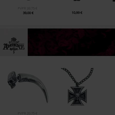
PVPR
39,75 €
10,99 €
39,00 €
PVPR
20,75 €