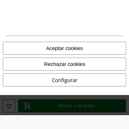
Legal
Términos y Condiciones
Aviso Legal
Ley protección de datos
Aceptar cookies
Eliminación de residuos y protección del medioambiente
Rechazar cookies
Declaración de Conformidad
Configurar
Información sobre accesibilidad
Configuración Cookies
Añadir a la cesta
Cancelar pedido
Todos los precios incluyen el IVA pero no los
gastos de transporte
© 1986-2026 E.M.P. Merchandising HGmbH