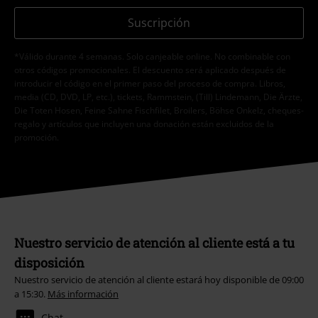
Suscripción
*Válido durante 4 semanas. Solo canjeable online. No combinable con
otros códigos promocionales. El descuento será aplicado después de
introducir el código en el primer paso del proceso de compra. Libros,
media (CD, DVD, LP, etc.), tickets, Rammstein, (Till) Lindemann, Die Ärzte,
Die Toten Hosen, Feine Sahne Fischfilet, Broilers, Böhse Onkelz, cheques-
regalo y artículos que incluyen una donación están excluidos de la
promoción.
Nuestro servicio de atención al cliente está a tu
disposición
Nuestro servicio de atención al cliente estará hoy disponible de 09:00
a 15:30.
Más información
Chat