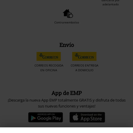
bancaria por
adelantado
Contrareembolso
Envío
CORREOS RECOGIDA
CORREOS ENTREGA
EN OFICINA
A DOMICILIO
App de EMP
¡Descarga la nueva App EMP totalmente GRATIS y disfruta de todas
sus nuevas funciones y ventajas!