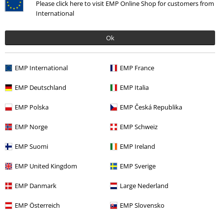
Please click here to visit EMP Online Shop for customers from
International
Ok
EMP International
EMP France
EMP Deutschland
EMP Italia
EMP Polska
EMP Česká Republika
29,99 €
EMP Norge
EMP Schweiz
EMP Suomi
EMP Ireland
Más categorías. Más opciones
Ofertas %
Joyería
Anillos
EMP United Kingdom
EMP Sverige
Ofertas %
Mujer
Joyería
EMP Danmark
Large Nederland
Marcas Ropa
Joyería
Anillos
EMP Österreich
EMP Slovensko