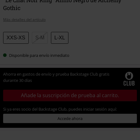
Gothic
Más detalles del artículo
Elige
XXS-XS
S-M
L-XL
tu
talla
Disponible para envío inmediato
Ahorra en gastos de envío y prueba Backstage Club gratis
durante 30 días
Añade la suscripción de prueba al carrito.
Si ya eres socio del Backstage Club, puedes iniciar sesión aquí:
Accede ahora