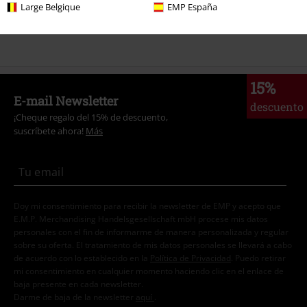
Marcas Ropa
Alchemy Gothic
Joyería
Anillos
Large Belgique
EMP España
Estilos
Gothic
Joyería
Anillos
15%
E-mail Newsletter
descuento
¡Cheque regalo del 15% de descuento,
suscríbete ahora!
Más
Doy mi consentimiento para recibir la newsletter de EMP y acepto que
E.M.P. Merchandising Handelsgesellschaft mbH procese mis datos
personales con el fin de informarme de manera personalizada y regular
sobre su oferta. El tratamiento de mis datos personales se llevará a cabo
de acuerdo con lo establecido en la
Política de Privacidad
. Puedo retirar
mi consentimiento en cualquier momento haciendo clic en el enlace de
baja presente en cada newsletter.
Darme de baja de la newsletter
aquí
.