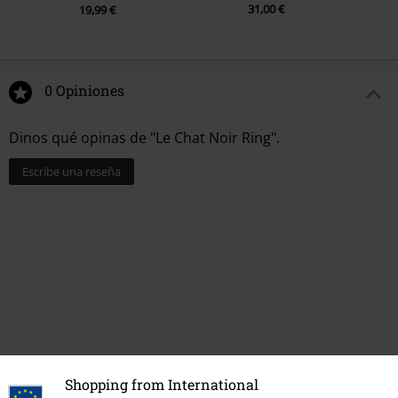
31,00 €
19,99 €
0 Opiniones
Dinos qué opinas de "Le Chat Noir Ring".
Escribe una reseña
Shopping from International
Última visita