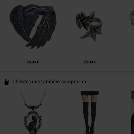
GI
Spain
EU@alchemygroup.com
29,99 €
25,99 €
Clientes que también compraron