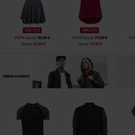
35% DTO
38% DTO
PVPR
Desde
39,99 €
PVPR
Desde
17,99 €
PV
25,99 €
10,99 €
Desde
Desde