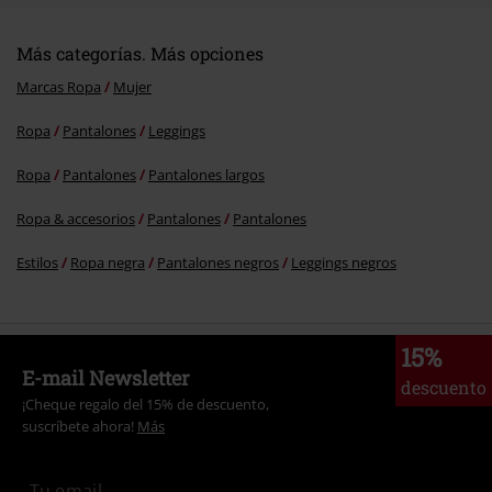
Más categorías. Más opciones
Marcas Ropa
Mujer
Ropa
Pantalones
Leggings
Ropa
Pantalones
Pantalones largos
Ropa & accesorios
Pantalones
Pantalones
Estilos
Ropa negra
Pantalones negros
Leggings negros
15%
E-mail Newsletter
descuento
¡Cheque regalo del 15% de descuento,
suscríbete ahora!
Más