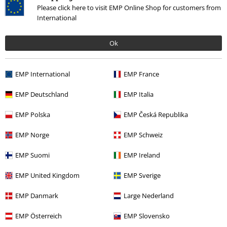
Please click here to visit EMP Online Shop for customers from
5
International
Reseña verificada
¿Te ha sido útil esta opinión?
Ok
EMP International
EMP France
Comentario
EMP Deutschland
EMP Italia
EMP Polska
EMP Česká Republika
EMP Norge
EMP Schweiz
Raquel G.
5 Reseñas
EMP Suomi
EMP Ireland
Publicado: lunes, 25 mayo, 2020
Tú estatura en metros (ej. 1,82): 1,70
EMP United Kingdom
EMP Sverige
Talla comprada: M
Enviar comentario
EMP Danmark
Large Nederland
Es la segunda vez que los compro
Siempre sorprende la buenísima calidad de estos leggins. Son muy,
EMP Österreich
EMP Slovensko
muy cómodos y la tela es muy suave.