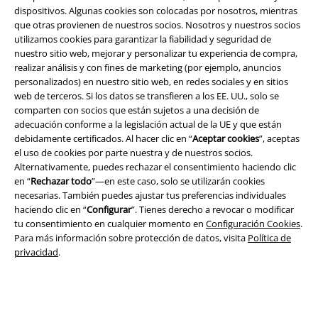
dispositivos. Algunas cookies son colocadas por nosotros, mientras
que otras provienen de nuestros socios. Nosotros y nuestros socios
utilizamos cookies para garantizar la fiabilidad y seguridad de
nuestro sitio web, mejorar y personalizar tu experiencia de compra,
realizar análisis y con fines de marketing (por ejemplo, anuncios
personalizados) en nuestro sitio web, en redes sociales y en sitios
web de terceros. Si los datos se transfieren a los EE. UU., solo se
comparten con socios que están sujetos a una decisión de
adecuación conforme a la legislación actual de la UE y que están
debidamente certificados. Al hacer clic en “
Aceptar cookies
”, aceptas
Legal
el uso de cookies por parte nuestra y de nuestros socios.
Alternativamente, puedes rechazar el consentimiento haciendo clic
Términos y Condiciones
en “
Rechazar todo
”—en este caso, solo se utilizarán cookies
necesarias. También puedes ajustar tus preferencias individuales
haciendo clic en “
Configurar
”. Tienes derecho a revocar o modificar
Aviso Legal
tu consentimiento en cualquier momento en
Configuración Cookies
.
Para más información sobre protección de datos, visita
Política de
Ley protección de datos
privacidad
.
Eliminación de residuos y protección del medioambiente
Declaración de Conformidad