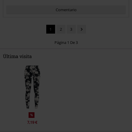
Comentario
1
2
3
Página 1 De 3
Última visita
Enviar comentario
%
7,19 €