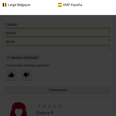
Large Belgique
EMP España
Calidad
5
Diseño
5
Ajuste
5
Reseña verificada
¿Te ha sido útil esta opinión?
Comentario
Dolors P.