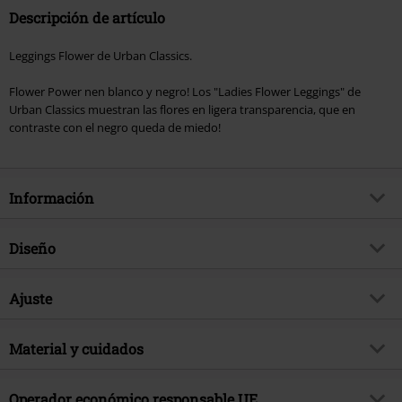
Descripción de artículo
Leggings Flower de Urban Classics.
Flower Power nen blanco y negro! Los "Ladies Flower Leggings" de
Urban Classics muestran las flores en ligera transparencia, que en
contraste con el negro queda de miedo!
Información
Artículo no.
293376
Diseño
Título
Leggings de flores
Tipo de producto
Leggins
Brand
Ajuste
Urban Classics
Patrón
Floral
Exclusivo
Si
Talla
Talla Mediana
Tipo de Cierre
Material y cuidados
Cinta elástica
tema producto
Básicos, Ropa de Calle
Forma pantalón
Corte muy estrecho
Color
Negro
Fecha de lanzamiento
3/23/20
Material Externo
91% poliester, 9% elastán
Ancho Pie
Operador económico responsable UE
Muy Estrecho