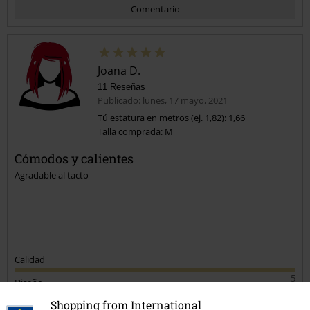
Comentario
Joana D.
11 Reseñas
Publicado: lunes, 17 mayo, 2021
Tú estatura en metros (ej. 1,82): 1,66
Talla comprada: M
Enviar comentario
Cómodos y calientes
Agradable al tacto
Calidad
5
Diseño
5
Shopping from International
Ajuste