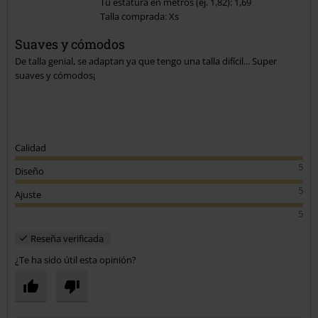
Tú estatura en metros (ej. 1,82): 1,69
Talla comprada: Xs
Enviar comentario
Suaves y cómodos
De talla genial, se adaptan ya que tengo una talla difícil... Super
suaves y cómodos¡
Calidad
5
Diseño
5
Ajuste
5
Reseña verificada
¿Te ha sido útil esta opinión?