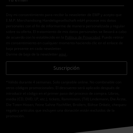
Doy mi consentimiento para recibir la newsletter de EMP y acepto que
E.M.P. Merchandising Handelsgesellschaft mbH procese mis datos
personales con el fin de informarme de manera personalizada y regular
sobre su oferta. El tratamiento de mis datos personales se llevará a cabo
de acuerdo con lo establecido en la
Política de Privacidad
. Puedo retirar
mi consentimiento en cualquier momento haciendo clic en el enlace de
baja presente en cada newsletter.
Darme de baja de la newsletter
aquí
.
Suscripción
*Válido durante 4 semanas. Solo canjeable online. No combinable con
otros códigos promocionales. El descuento será aplicado después de
introducir el código en el primer paso del proceso de compra. Libros,
media (CD, DVD, LP, etc.), tickets, Rammstein, (Till) Lindemann, Die Ärzte,
Die Toten Hosen, Feine Sahne Fischfilet, Broilers, Böhse Onkelz, cheques-
regalo y artículos que incluyen una donación están excluidos de la
promoción.