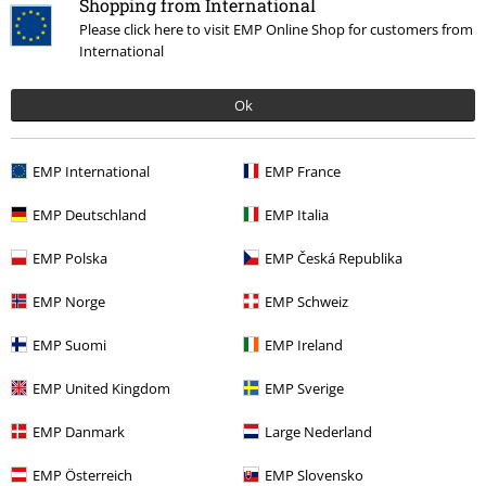
Shopping from International
Please click here to visit EMP Online Shop for customers from
International
Más categorías. Más opciones
Ok
Ofertas %
Hombre
Ropa
Camisetas & Tops
Ofertas %
Merch de Bandas
Camisetas
EMP International
EMP France
Estilos
Festivales y conciertos
Band Merch
EMP Deutschland
EMP Italia
Estilos
Ropa negra
Camisetas negras
EMP Polska
EMP Česká Republika
Ofertas %
Ropa
Camisetas & Tops
Camisetas
EMP Norge
EMP Schweiz
EMP Suomi
EMP Ireland
15%
EMP United Kingdom
EMP Sverige
E-mail Newsletter
descuento
¡Cheque regalo del 15% de descuento,
EMP Danmark
Large Nederland
suscríbete ahora!
Más
EMP Österreich
EMP Slovensko