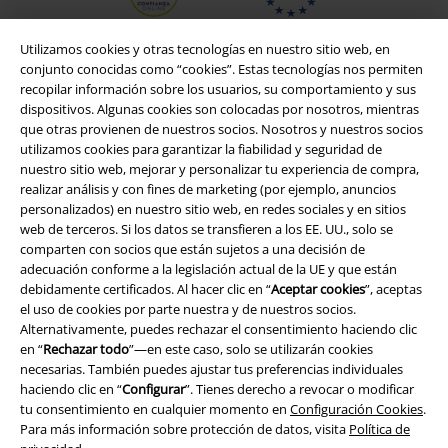
Utilizamos cookies y otras tecnologías en nuestro sitio web, en
conjunto conocidas como “cookies”. Estas tecnologías nos permiten
recopilar información sobre los usuarios, su comportamiento y sus
dispositivos. Algunas cookies son colocadas por nosotros, mientras
que otras provienen de nuestros socios. Nosotros y nuestros socios
utilizamos cookies para garantizar la fiabilidad y seguridad de
nuestro sitio web, mejorar y personalizar tu experiencia de compra,
realizar análisis y con fines de marketing (por ejemplo, anuncios
personalizados) en nuestro sitio web, en redes sociales y en sitios
web de terceros. Si los datos se transfieren a los EE. UU., solo se
Legal
comparten con socios que están sujetos a una decisión de
adecuación conforme a la legislación actual de la UE y que están
Términos y Condiciones
debidamente certificados. Al hacer clic en “
Aceptar cookies
”, aceptas
el uso de cookies por parte nuestra y de nuestros socios.
Aviso Legal
Alternativamente, puedes rechazar el consentimiento haciendo clic
en “
Rechazar todo
”—en este caso, solo se utilizarán cookies
Ley protección de datos
necesarias. También puedes ajustar tus preferencias individuales
haciendo clic en “
Configurar
”. Tienes derecho a revocar o modificar
Eliminación de residuos y protección del medioambiente
tu consentimiento en cualquier momento en
Configuración Cookies
.
Para más información sobre protección de datos, visita
Política de