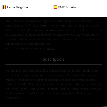
Large Belgique
EMP España
Doy mi consentimiento para recibir la newsletter de EMP y acepto que
E.M.P. Merchandising Handelsgesellschaft mbH procese mis datos
personales con el fin de informarme de manera personalizada y regular
sobre su oferta. El tratamiento de mis datos personales se llevará a cabo
de acuerdo con lo establecido en la
Política de Privacidad
. Puedo retirar
mi consentimiento en cualquier momento haciendo clic en el enlace de
baja presente en cada newsletter.
Darme de baja de la newsletter
aquí
.
Suscripción
*Válido durante 4 semanas. Solo canjeable online. No combinable con
otros códigos promocionales. El descuento será aplicado después de
introducir el código en el primer paso del proceso de compra. Libros,
media (CD, DVD, LP, etc.), tickets, Rammstein, (Till) Lindemann, Die Ärzte,
Die Toten Hosen, Feine Sahne Fischfilet, Broilers, Böhse Onkelz, cheques-
regalo y artículos que incluyen una donación están excluidos de la
promoción.