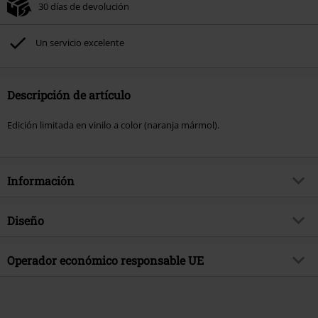
30 días de devolución
Un servicio excelente
Descripción de artículo
Edición limitada en vinilo a color (naranja mármol).
Información
Artículo no.
572980
Diseño
Título
Life Knife Death
Tipo de producto
LP
Género Musical
Operador económico responsable UE
Hardcore
Media - Formato 1-3
LP
tema producto
Bandas
Sony Music Entertainment Germany GmbH
Balanstraße 73 // Haus 31
Banda
Wolfbrigade
81541 München