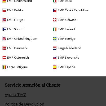
EMP Deutschland
EMP Italia
promoción.
EMP Polska
EMP Česká Republika
EMP Norge
EMP Schweiz
EMP Suomi
EMP Ireland
Nuestro servicio de atención al cliente está a tu
EMP United Kingdom
EMP Sverige
disposición
EMP Danmark
Large Nederland
Nuestro servicio de atención al cliente estará hoy disponible de 09:00
a 15:30.
Más información
EMP Österreich
EMP Slovensko
Chat
Large Belgique
EMP España
Servicio Atención al Cliente
Ayuda (FAQ)
Política de Devolución