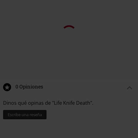
Fecha de lanzamiento
9/13/24
Germany
kontakt@sonymusic.com
Sexo
Unisex
Puede que te guste
0 Opiniones
Dinos qué opinas de "Life Knife Death".
Escribe una reseña