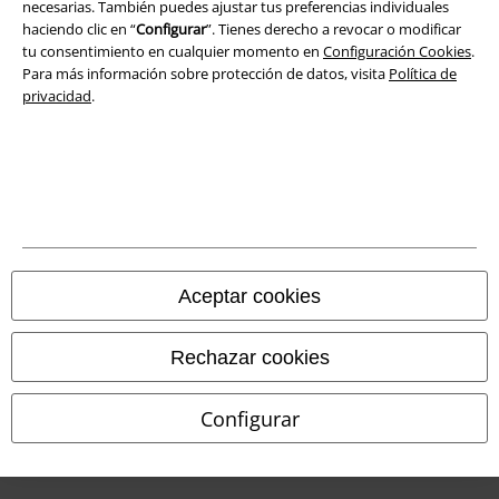
Eliminación de residuos y protección del medioambiente
necesarias. También puedes ajustar tus preferencias individuales
haciendo clic en “
Configurar
”. Tienes derecho a revocar o modificar
tu consentimiento en cualquier momento en
Configuración Cookies
.
Declaración de Conformidad
Para más información sobre protección de datos, visita
Política de
privacidad
.
Información sobre accesibilidad
Configuración Cookies
Cancelar pedido
Todos los precios incluyen el IVA pero no los
gastos de transporte
© 1986-2026 E.M.P. Merchandising HGmbH
Aceptar cookies
Rechazar cookies
Tiendas EMP online
Configurar
EMP International
EMP France