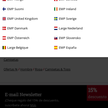
EMP Suomi
EMP Ireland
Más categorías. Más opciones
EMP United Kingdom
EMP Sverige
Ofertas %
Ropa
Camisetas & Tops
Camisetas
EMP Danmark
Large Nederland
Band Merch
Género
Crossover
EMP Österreich
EMP Slovensko
Nuevo
Ropa
Camisetas & Tops
Camisetas
Large Belgique
EMP España
Band Merch
Top Bands
Linkin Park
Ropa
Camisetas & Tops
Camisetas
Ofertas %
Hombre
Ropa
Camisetas & Tops
15%
E-mail Newsletter
descuento
¡Cheque regalo del 15% de descuento,
suscríbete ahora!
Más