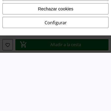
Términos y Condiciones
Rechazar cookies
Aviso Legal
Configurar
Ley protección de datos
Eliminación de residuos y protección del medioambiente
Añadir a la cesta
Declaración de Conformidad
Información sobre accesibilidad
Configuración Cookies
Cancelar pedido
Todos los precios incluyen el IVA pero no los
gastos de transporte
© 1986-2026 E.M.P. Merchandising HGmbH