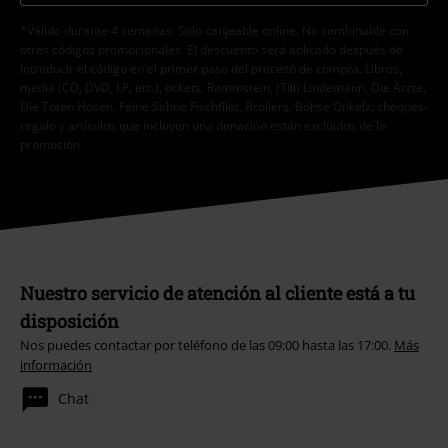
*Válido durante 4 semanas. Solo canjeable online. No combinable con
otros códigos promocionales. El descuento será aplicado después de
introducir el código en el primer paso del proceso de compra. Libros,
media (CD, DVD, LP, etc.), tickets, Rammstein, (Till) Lindemann, Die Ärzte,
Die Toten Hosen, Feine Sahne Fischfilet, Broilers, Böhse Onkelz, cheques-
regalo y artículos que incluyen una donación están excluidos de la
promoción.
Nuestro servicio de atención al cliente está a tu
disposición
Nos puedes contactar por teléfono de las 09:00 hasta las 17:00.
Más
información
Chat