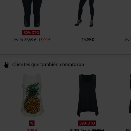
30% DTO
14,99 €
PVPR
22,99 €
15,99 €
PV
Clientes que también compraron
%
39% DTO
8,79 €
PVPR
Desde
27,99 €
PV