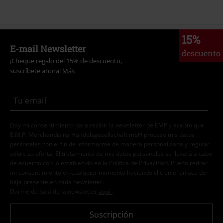
15%
E-mail Newsletter
descuento
¡Cheque regalo del 15% de descuento,
suscríbete ahora!
Más
Doy mi consentimiento para recibir la newsletter de EMP y acepto que
E.M.P. Merchandising Handelsgesellschaft mbH procese mis datos
personales con el fin de informarme de manera personalizada y regular
sobre su oferta. El tratamiento de mis datos personales se llevará a cabo
de acuerdo con lo establecido en la
Política de Privacidad
. Puedo retirar
mi consentimiento en cualquier momento haciendo clic en el enlace de
baja presente en cada newsletter.
Darme de baja de la newsletter
aquí
.
Suscripción