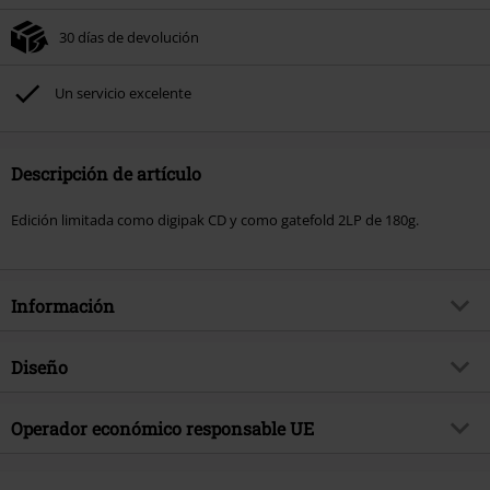
30 días de devolución
Un servicio excelente
Descripción de artículo
Edición limitada como digipak CD y como gatefold 2LP de 180g.
Información
Artículo no.
579912
Diseño
Título
Live Magic at Trading Boundaries
Tipo de producto
CD
Género Musical
Operador económico responsable UE
Progressive Rock
Media - Formato 1-3
CD
tema producto
Bandas
Sony Music Entertainment Germany GmbH