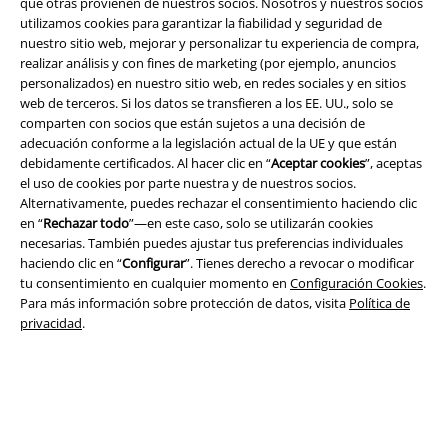
que otras provienen de nuestros socios. Nosotros y nuestros socios
utilizamos cookies para garantizar la fiabilidad y seguridad de
nuestro sitio web, mejorar y personalizar tu experiencia de compra,
realizar análisis y con fines de marketing (por ejemplo, anuncios
Legal
personalizados) en nuestro sitio web, en redes sociales y en sitios
web de terceros. Si los datos se transfieren a los EE. UU., solo se
Términos y Condiciones
comparten con socios que están sujetos a una decisión de
adecuación conforme a la legislación actual de la UE y que están
Aviso Legal
debidamente certificados. Al hacer clic en “
Aceptar cookies
”, aceptas
el uso de cookies por parte nuestra y de nuestros socios.
Ley protección de datos
Alternativamente, puedes rechazar el consentimiento haciendo clic
en “
Rechazar todo
”—en este caso, solo se utilizarán cookies
necesarias. También puedes ajustar tus preferencias individuales
Eliminación de residuos y protección del medioambiente
haciendo clic en “
Configurar
”. Tienes derecho a revocar o modificar
tu consentimiento en cualquier momento en
Configuración Cookies
.
Declaración de Conformidad
Para más información sobre protección de datos, visita
Política de
privacidad
.
Información sobre accesibilidad
Configuración Cookies
Cancelar pedido