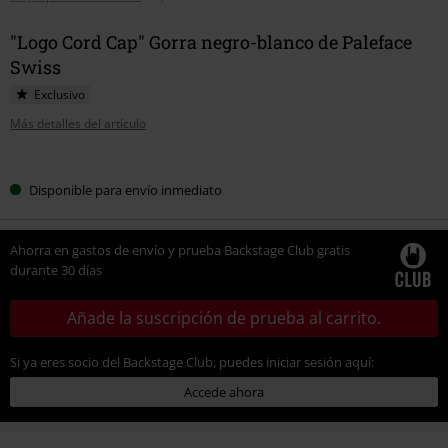
"Logo Cord Cap" Gorra negro-blanco de Paleface
Swiss
Exclusivo
Más detalles del artículo
Elige
Disponible para envío inmediato
tu
talla
Ahorra en gastos de envío y prueba Backstage Club gratis
durante 30 días
Añade la suscripción de prueba al carrito.
Si ya eres socio del Backstage Club, puedes iniciar sesión aquí:
Accede ahora