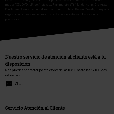
media (CD, DVD, LP, etc.), tickets, Rammstein, (Till) Lindemann, Die Ärzte,
Die Toten Hosen, Feine Sahne Fischfilet, Broilers, Böhse Onkelz, cheques-
regalo y artículos que incluyen una donación están excluidos de la
promoción.
Nuestro servicio de atención al cliente está a tu
disposición
Nos puedes contactar por teléfono de las 09:00 hasta las 17:00.
Más
información
Chat
Servicio Atención al Cliente