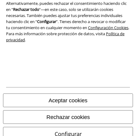
Alternativamente, puedes rechazar el consentimiento haciendo clic
Ley protección de datos
en “
Rechazar todo
”—en este caso, solo se utilizarán cookies
necesarias. También puedes ajustar tus preferencias individuales
Eliminación de residuos y protección del medioambiente
haciendo clic en “
Configurar
”. Tienes derecho a revocar o modificar
tu consentimiento en cualquier momento en
Configuración Cookies
.
Para más información sobre protección de datos, visita
Política de
Declaración de Conformidad
privacidad
.
Información sobre accesibilidad
Configuración Cookies
Cancelar pedido
Todos los precios incluyen el IVA pero no los
gastos de transporte
© 1986-2026 E.M.P. Merchandising HGmbH
Aceptar cookies
Rechazar cookies
Tiendas EMP online
Configurar