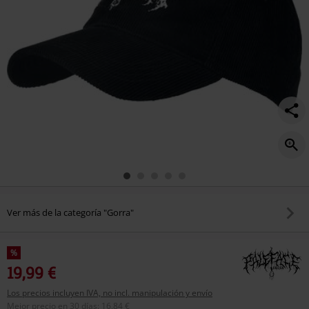
Ver más de la categoría "Gorra"
%
19,99 €
Los precios incluyen IVA, no incl. manipulación y envío
Mejor precio en 30 días
:
16,84 €