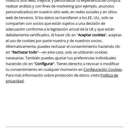
nuestro sitio web, mejorar y personalizar tu experiencia de compra,
realizar análisis y con fines de marketing (por ejemplo, anuncios
personalizados) en nuestro sitio web, en redes sociales y en sitios
Legal
web de terceros. Si los datos se transfieren a los EE. UU., solo se
comparten con socios que están sujetos a una decisión de
Términos y Condiciones
adecuación conforme a la legislación actual de la UE y que están
debidamente certificados. Al hacer clic en “
Aceptar cookies
”, aceptas
Aviso Legal
el uso de cookies por parte nuestra y de nuestros socios.
Alternativamente, puedes rechazar el consentimiento haciendo clic
Ley protección de datos
en “
Rechazar todo
”—en este caso, solo se utilizarán cookies
necesarias. También puedes ajustar tus preferencias individuales
haciendo clic en “
Configurar
”. Tienes derecho a revocar o modificar
Eliminación de residuos y protección del medioambiente
tu consentimiento en cualquier momento en
Configuración Cookies
.
Para más información sobre protección de datos, visita
Política de
Declaración de Conformidad
privacidad
.
Información sobre accesibilidad
Configuración Cookies
Cancelar pedido
Todos los precios incluyen el IVA pero no los
gastos de transporte