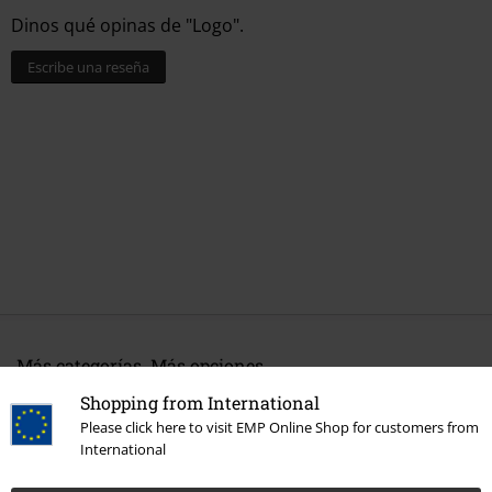
Dinos qué opinas de "Logo".
Escribe una reseña
Más categorías. Más opciones
Accesorios
Cinturones y Hebillas
Shopping from International
Please click here to visit EMP Online Shop for customers from
Ropa & accesorios
Joyería y otros
Cinturones y Hebillas
International
Estilos
Ideas de regalo
Fans de música