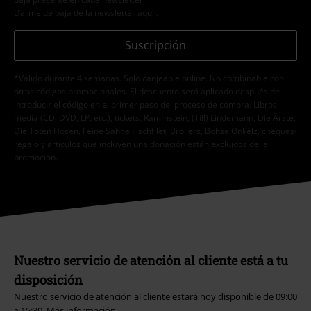
Darme de baja de la newsletter
aquí
.
Suscripción
*Válido durante 4 semanas. Solo canjeable online. No combinable con
otros códigos promocionales. El descuento será aplicado después de
introducir el código en el primer paso del proceso de compra. Libros,
media (CD, DVD, LP, etc.), tickets, Rammstein, (Till) Lindemann, Die Ärzte,
Die Toten Hosen, Feine Sahne Fischfilet, Broilers, Böhse Onkelz, cheques-
regalo y artículos que incluyen una donación están excluidos de la
promoción.
Nuestro servicio de atención al cliente está a tu
disposición
Nuestro servicio de atención al cliente estará hoy disponible de 09:00
a 15:30.
Más información