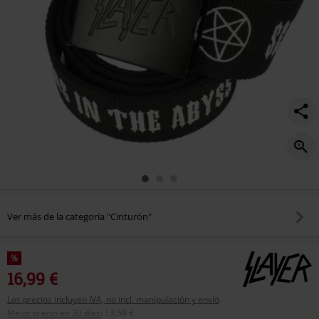
Ver más de la categoría "Cinturón"
%
16,99 €
Los precios incluyen IVA, no incl. manipulación y envío
Mejor precio en 30 días
:
13,59 €