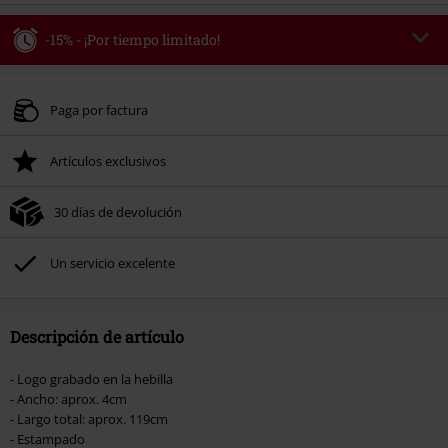
-15% - ¡Por tiempo limitado!
Código
WEEKEND
Copia el código
Válido hasta 8/9/26
Paga por factura
Solo online. Pedido mínimo 49,99 €.
Artículos exclusivos
Tras introducir el código, el descuento se deducirá automáticamente al final
del pedido.
30 días de devolución
No acumulable con otras promociones Códigos promocionales.. Quedan
excluidos de este descuento: libros, artículos multimedia, entradas,
Rammstein, (Till) Lindemann, Böhse Onkelz, Broilers, Die Ärzte, Die Toten
Un servicio excelente
Hosen, Metality, Funko Pop!, vales regalo y artículos que incluyan una
donación.
Descripción de artículo
- Logo grabado en la hebilla
- Ancho: aprox. 4cm
- Largo total: aprox. 119cm
- Estampado