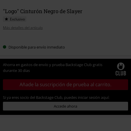
"Logo" Cinturón Negro de Slayer
Exclusivo
Más detalles del artículo
Elige
Disponible para envío inmediato
tu
talla
Ahorra en gastos de envío y prueba Backstage Club gratis
durante 30 días
Añade la suscripción de prueba al carrito.
Si ya eres socio del Backstage Club, puedes iniciar sesión aquí:
Accede ahora