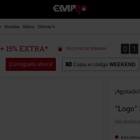
EMP
-
Música,
Películas,
r
Hombre
Niños
Ofertas %
TV
&
Gaming
0
1
0
1
 + 15% EXTRA*
FELIZ FIN DE SEMANA
Merch
-
Ropa
¡Consíguelo ahora!
Copia el código
WEEKEND
Alternativa
¡Agotado!
"Logo" 
Más detalles d
Este artíc