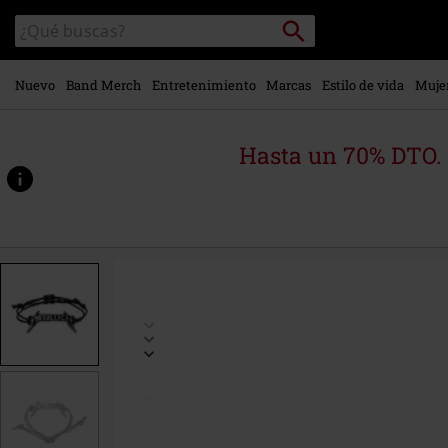
Ir al
Buscar
Buscar
contenido
en
principal
el
catálogo
Nuevo
Band Merch
Entretenimiento
Marcas
Estilo de vida
Muje
Hasta un 70% DTO.
https://www.emp-
online.es/p/logo/557904St.html