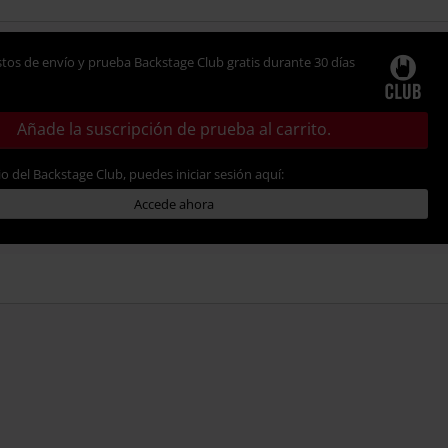
tos de envío y prueba Backstage Club gratis durante 30 días
Añade la suscripción de prueba al carrito.
io del Backstage Club, puedes iniciar sesión aquí:
Accede ahora