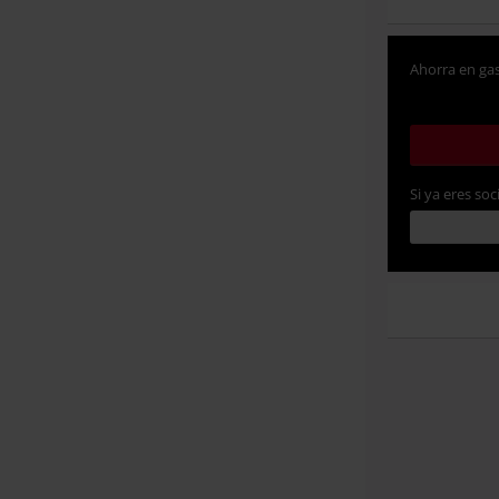
Ahorra en gas
Si ya eres soc