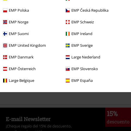
19,99 €
Desde
EMP Polska
EMP Česká Republika
EMP Norge
EMP Schweiz
Más categorías. Más opciones
EMP Suomi
EMP Ireland
Ropa & accesorios
Tops
Camisetas
EMP United Kingdom
EMP Sverige
Estilos
Ropa negra
Camisetas negras
EMP Danmark
Large Nederland
Estilos
Festivales y conciertos
Band Merch
EMP Österreich
EMP Slovensko
Estilos
Black on Black
Large Belgique
EMP España
Ropa
Camisetas & Tops
Camisetas
15%
E-mail Newsletter
descuento
¡Cheque regalo del 15% de descuento,