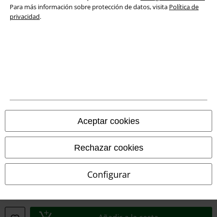
Eliminación de residuos y protección del medioambiente
Para más información sobre protección de datos, visita
Política de
privacidad
.
Declaración de Conformidad
Información sobre accesibilidad
Configuración Cookies
Cancelar pedido
Todos los precios incluyen el IVA pero no los
gastos de transporte
Aceptar cookies
© 1986-2026 E.M.P. Merchandising HGmbH
Rechazar cookies
Configurar
Tiendas EMP online
EMP International
EMP France