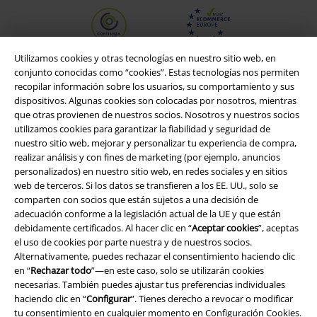
Utilizamos cookies y otras tecnologías en nuestro sitio web, en
conjunto conocidas como “cookies”. Estas tecnologías nos permiten
recopilar información sobre los usuarios, su comportamiento y sus
dispositivos. Algunas cookies son colocadas por nosotros, mientras
que otras provienen de nuestros socios. Nosotros y nuestros socios
utilizamos cookies para garantizar la fiabilidad y seguridad de
nuestro sitio web, mejorar y personalizar tu experiencia de compra,
realizar análisis y con fines de marketing (por ejemplo, anuncios
personalizados) en nuestro sitio web, en redes sociales y en sitios
web de terceros. Si los datos se transfieren a los EE. UU., solo se
Legal
comparten con socios que están sujetos a una decisión de
adecuación conforme a la legislación actual de la UE y que están
Términos y Condiciones
debidamente certificados. Al hacer clic en “
Aceptar cookies
”, aceptas
el uso de cookies por parte nuestra y de nuestros socios.
Aviso Legal
Alternativamente, puedes rechazar el consentimiento haciendo clic
en “
Rechazar todo
”—en este caso, solo se utilizarán cookies
necesarias. También puedes ajustar tus preferencias individuales
Ley protección de datos
haciendo clic en “
Configurar
”. Tienes derecho a revocar o modificar
tu consentimiento en cualquier momento en
Configuración Cookies
.