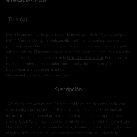
suscríbete ahora!
Más
Doy mi consentimiento para recibir la newsletter de EMP y acepto que
E.M.P. Merchandising Handelsgesellschaft mbH procese mis datos
personales con el fin de informarme de manera personalizada y regular
sobre su oferta. El tratamiento de mis datos personales se llevará a cabo
de acuerdo con lo establecido en la
Política de Privacidad
. Puedo retirar
mi consentimiento en cualquier momento haciendo clic en el enlace de
baja presente en cada newsletter.
Darme de baja de la newsletter
aquí
.
Suscripción
*Válido durante 4 semanas. Solo canjeable online. No combinable con
otros códigos promocionales. El descuento será aplicado después de
introducir el código en el primer paso del proceso de compra. Libros,
media (CD, DVD, LP, etc.), tickets, Rammstein, (Till) Lindemann, Die Ärzte,
Die Toten Hosen, Feine Sahne Fischfilet, Broilers, Böhse Onkelz, cheques-
regalo y artículos que incluyen una donación están excluidos de la