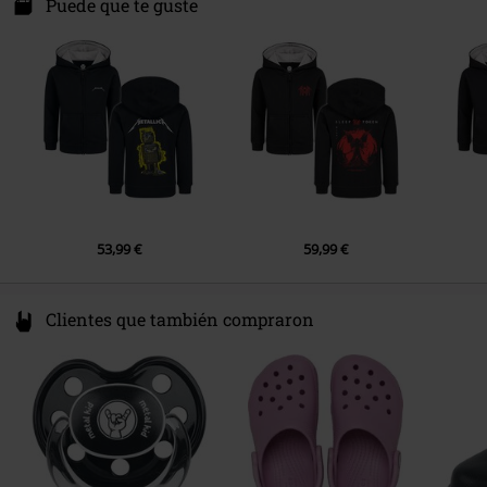
Am Wallgraben 6-8
Puede que te guste
40625 Düsseldorf
Color
Negro
Germany
www.metal-kids.com
53,99 €
59,99 €
Clientes que también compraron