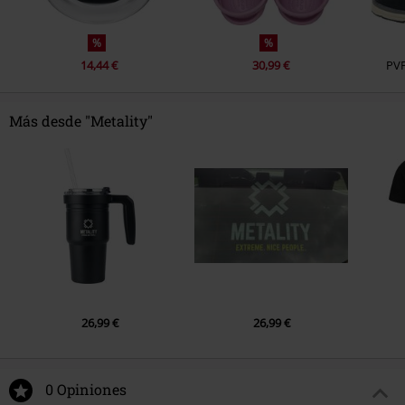
%
%
14,44 €
30,99 €
PV
Más desde "Metality"
26,99 €
26,99 €
0 Opiniones