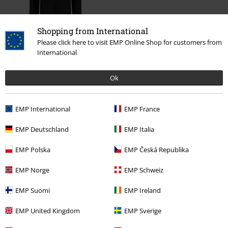
Shopping from International
Please click here to visit EMP Online Shop for customers from
53,99 €
International
Ok
Más categorías. Más opciones
Ropa
EMP International
EMP France
Ropa & accesorios
Tops
EMP Deutschland
EMP Italia
Ofertas %
Ropa
Chaquetas y abrigos
EMP Polska
EMP Česká Republika
Estilos
Ideas de regalo
Niños
EMP Norge
EMP Schweiz
Estilos
Ideas de regalo
Fans de música
EMP Suomi
EMP Ireland
EMP United Kingdom
EMP Sverige