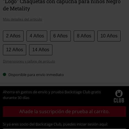
"Logo" Chaquetas con capucha para niños Negro
de Metality
Más detalles del artículo
Elige
2 Años
4 Años
6 Años
8 Años
10 Años
tu
talla
12 Años
14 Años
Dimensiones y tallaje de artículo
Disponible para envío inmediato
Ahorra en gastos de envío y prueba Backstage Club gratis
durante 30 días
Añade la suscripción de prueba al carrito.
Si ya eres socio del Backstage Club, puedes iniciar sesión aquí: