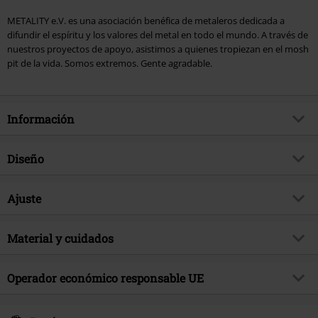
METALITY e.V. es una asociación benéfica de metaleros dedicada a
difundir el espíritu y los valores del metal en todo el mundo. A través de
nuestros proyectos de apoyo, asistimos a quienes tropiezan en el mosh
pit de la vida. Somos extremos. Gente agradable.
Información
Artículo no.
587470
Diseño
Título
Logo
Tipo de producto
Chaquetas con capucha para
Brand
Ajuste
Metality
niños
tema producto
Merch Bandas, Regalos
Patrón
Liso
Largo (de la ropa)
Normal
Material y cuidados
Fecha de lanzamiento
6/13/25
Estampada
si
Sexo
Niños
Material Externo
100% algodón
Detalles
Estampado delantero, Espalda
Operador económico responsable UE
Instrucciones de cuidado
Lavado a Máquina
Forma Escote
Cuello Redondo
Kids-Fanshop GmbH & Co. KG
Forma del cuello
Capucha