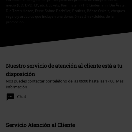
media (CD, DVD, LP, etc.), tickets, Rammstein, (Till) Lindemann, Die Ärzte,
Die Toten Hosen, Feine Sahne Fischfilet, Broilers, Böhse Onkelz, cheques-
regalo y artículos que incluyen una donación están excluidos de la
promoción.
Nuestro servicio de atención al cliente está a tu
disposición
Nos puedes contactar por teléfono de las 09:00 hasta las 17:00.
Más
información
Chat
Servicio Atención al Cliente