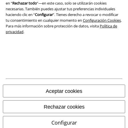
en “
Rechazar todo
”—en este caso, solo se utilizarán cookies
Ley protección de datos
necesarias. También puedes ajustar tus preferencias individuales
haciendo clic en “
Configurar
”. Tienes derecho a revocar o modificar
Eliminación de residuos y protección del medioambiente
tu consentimiento en cualquier momento en
Configuración Cookies
.
Para más información sobre protección de datos, visita
Política de
privacidad
.
Declaración de Conformidad
Información sobre accesibilidad
Configuración Cookies
Cancelar pedido
Todos los precios incluyen el IVA pero no los
gastos de transporte
Aceptar cookies
© 1986-2026 E.M.P. Merchandising HGmbH
Rechazar cookies
Configurar
Tiendas EMP online