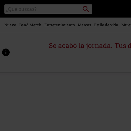
Ir al
Buscar
Buscar
contenido
en
principal
el
catálogo
Nuevo
Band Merch
Entretenimiento
Marcas
Estilo de vida
Muje
Se acabó la jornada. Tus 
https://www.emp-
online.es/p/logo/592680.html