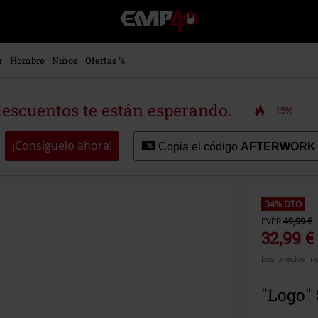
EMP
-
Música,
Películas,
r
Hombre
Niños
Ofertas %
TV
&
Gaming
descuentos te están esperando.
-15%
Merch
-
Ropa
¡Consíguelo ahora!
Copia el código
AFTERWORK
Alternativa
34% DTO
PVPR
49,99 €
32,99 €
Los precios in
"Logo"