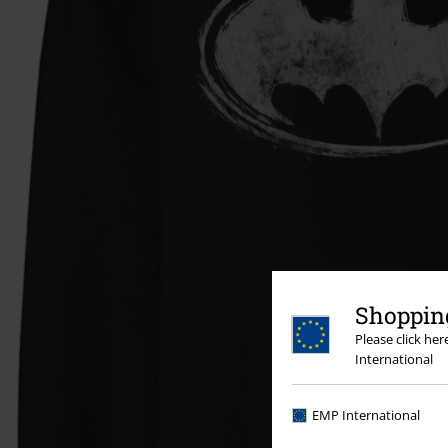
Shopping
Please click he
International
EMP International