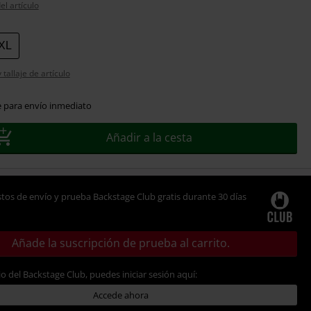
el artículo
XL
tallaje de artículo
e para envío inmediato
Añadir a la cesta
tos de envío y prueba Backstage Club gratis durante 30 días
Añade la suscripción de prueba al carrito.
io del Backstage Club, puedes iniciar sesión aquí:
Accede ahora