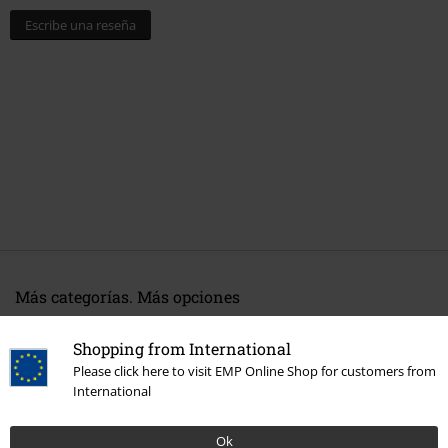
Escribe una reseña
Más categorías. Más opciones
Tallas Grandes
Ropa de Hombre
Camisas de Manga Larga
Shopping from International
Ropa & accesorios
Tops
Camisetas
Please click here to visit EMP Online Shop for customers from
International
Ropa
Camisetas & Tops
Camisetas
Ok
Estilos
Ropa negra
Camisetas negras