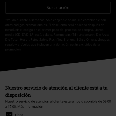
Suscripción
*Válido durante 4 semanas. Solo canjeable online. No combinable con
otros códigos promocionales. El descuento será aplicado después de
introducir el código en el primer paso del proceso de compra. Libros,
media (CD, DVD, LP, etc.), tickets, Rammstein, (Till) Lindemann, Die Ärzte,
Die Toten Hosen, Feine Sahne Fischfilet, Broilers, Böhse Onkelz, cheques-
regalo y artículos que incluyen una donación están excluidos de la
promoción.
Nuestro servicio de atención al cliente está a tu
disposición
Nuestro servicio de atención al cliente estará hoy disponible de 09:00
a 17:00.
Más información
Chat