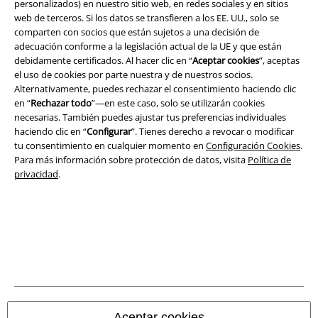
personalizados) en nuestro sitio web, en redes sociales y en sitios
Legal
web de terceros. Si los datos se transfieren a los EE. UU., solo se
comparten con socios que están sujetos a una decisión de
Términos y Condiciones
adecuación conforme a la legislación actual de la UE y que están
debidamente certificados. Al hacer clic en “
Aceptar cookies
”, aceptas
Aviso Legal
el uso de cookies por parte nuestra y de nuestros socios.
Alternativamente, puedes rechazar el consentimiento haciendo clic
Ley protección de datos
en “
Rechazar todo
”—en este caso, solo se utilizarán cookies
necesarias. También puedes ajustar tus preferencias individuales
haciendo clic en “
Configurar
”. Tienes derecho a revocar o modificar
Eliminación de residuos y protección del medioambiente
tu consentimiento en cualquier momento en
Configuración Cookies
.
Para más información sobre protección de datos, visita
Política de
Declaración de Conformidad
privacidad
.
Información sobre accesibilidad
Configuración Cookies
Cancelar pedido
Todos los precios incluyen el IVA pero no los
gastos de transporte
© 1986-2026 E.M.P. Merchandising HGmbH
Aceptar cookies