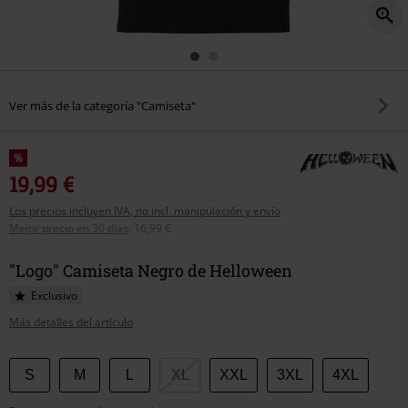
Ver más de la categoría "Camiseta"
%
19,99 €
Los precios incluyen IVA, no incl. manipulación y envío
Mejor precio en 30 días
:
16,99 €
"Logo" Camiseta Negro de Helloween
Exclusivo
Más detalles del artículo
Elige
S
M
L
XL
XXL
3XL
4XL
tu