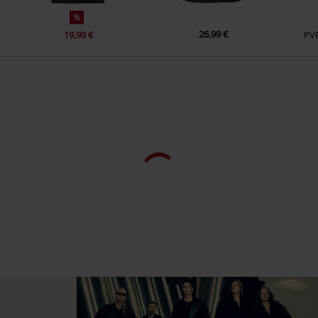
%
26,99 €
19,99 €
PV