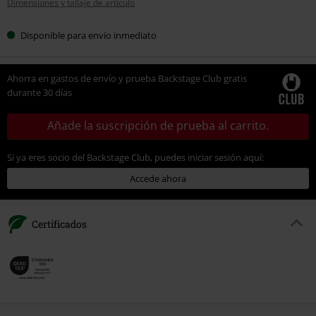
Dimensiones y tallaje de artículo
talla
Disponible para envío inmediato
Ahorra en gastos de envío y prueba Backstage Club gratis
durante 30 días
Añade la suscripción de prueba al carrito.
Si ya eres socio del Backstage Club, puedes iniciar sesión aquí:
Accede ahora
Certificados