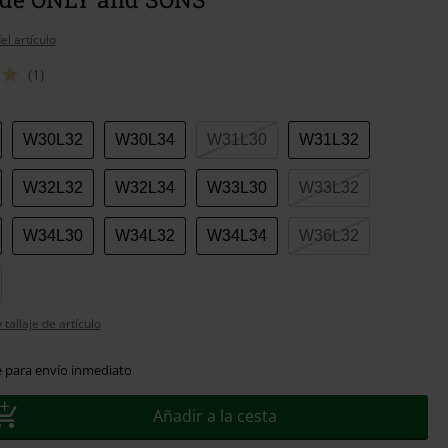
el artículo
(1)
W30L32
W30L34
W31L30
W31L32
W32L32
W32L34
W33L30
W33L32
W34L30
W34L32
W34L34
W36L32
tallaje de artículo
e para envío inmediato
Añadir a la cesta