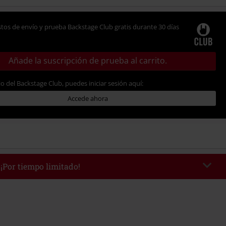
tos de envío y prueba Backstage Club gratis durante 30 días
Añade la suscripción de prueba al carrito.
io del Backstage Club, puedes iniciar sesión aquí:
Accede ahora
 ¡Por tiempo limitado!
WEEKEND
Copia el código
/9/26
edido mínimo 49,99 €.