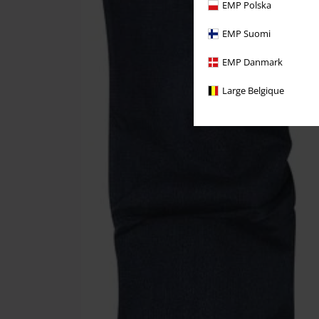
EMP Polska
EMP Suomi
EMP Danmark
Large Belgique