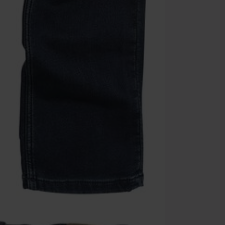
Tras introduci
No acumulable
descuento: lib
Onkelz, Broile
que incluyan 