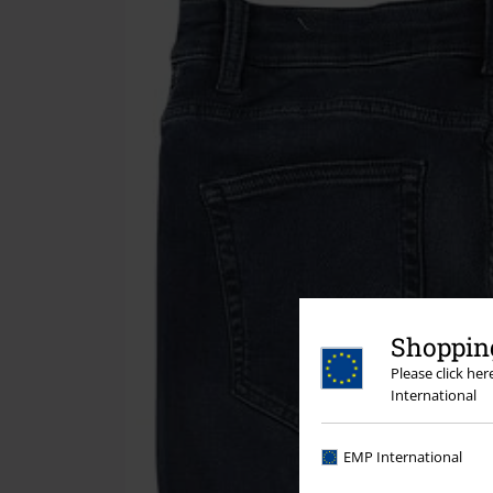
Shopping
Please click he
International
EMP International