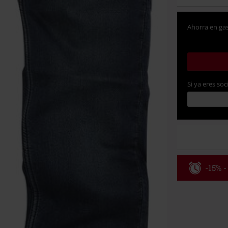
Ahorra en gas
Si ya eres soc
-15% -
Código
Válido hasta 8
Solo online. P