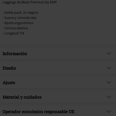
Leggings de Black Premium by EMP
- Doble pack: 2x negros
- Suave y cómoda tela
- Ajuste ergonómico
- Cintura elástica
- Longitud 7/8
Información
Artículo no.
457115
Diseño
Título
Made For Double Comfort
Tipo de producto
Leggins
Brand
Ajuste
RED by EMP
Patrón
Liso
Exclusivo
Si
Estilo
Pitillo
Estampada
Material y cuidados
no
tema producto
Básicos, Ropa casual
Talla
Talla Mediana
Tipo de Cierre
Cinta elástica
Fecha de lanzamiento
2/9/24
Material Externo
95% algodón, 5% elastán
Forma pantalón
Operador económico responsable UE
Corte muy estrecho
Bolsillos
Sin bolsillos
Sexo
Mujer