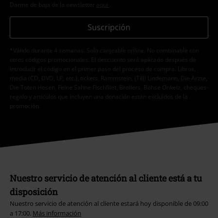
Darme de baja de la newsletter
aquí
.
Suscripción
*Válido durante 4 semanas. Solo canjeable online. No combinable con
otros códigos promocionales. El descuento será aplicado después de
introducir el código en el primer paso del proceso de compra. Libros,
media (CD, DVD, LP, etc.), tickets, Rammstein, (Till) Lindemann, Die Ärzte,
Die Toten Hosen, Feine Sahne Fischfilet, Broilers, Böhse Onkelz, cheques-
regalo y artículos que incluyen una donación están excluidos de la
promoción.
Nuestro servicio de atención al cliente está a tu
disposición
Nuestro servicio de atención al cliente estará hoy disponible de 09:00
a 17:00.
Más información