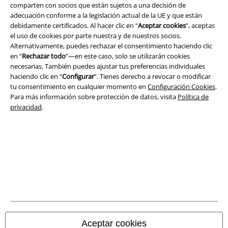
comparten con socios que están sujetos a una decisión de
adecuación conforme a la legislación actual de la UE y que están
Legal
debidamente certificados. Al hacer clic en “
Aceptar cookies
”, aceptas
el uso de cookies por parte nuestra y de nuestros socios.
Términos y Condiciones
Alternativamente, puedes rechazar el consentimiento haciendo clic
en “
Rechazar todo
”—en este caso, solo se utilizarán cookies
Aviso Legal
necesarias. También puedes ajustar tus preferencias individuales
haciendo clic en “
Configurar
”. Tienes derecho a revocar o modificar
Ley protección de datos
tu consentimiento en cualquier momento en
Configuración Cookies
.
Para más información sobre protección de datos, visita
Política de
privacidad
.
Eliminación de residuos y protección del medioambiente
Declaración de Conformidad
Información sobre accesibilidad
Configuración Cookies
Cancelar pedido
Aceptar cookies
Todos los precios incluyen el IVA pero no los
gastos de transporte