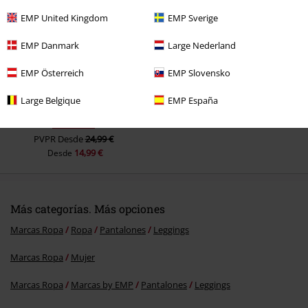
EMP United Kingdom
EMP Sverige
EMP Danmark
Large Nederland
Enviar comentario
EMP Österreich
EMP Slovensko
Large Belgique
EMP España
40% DTO
PVPR
Desde
24,99 €
14,99 €
Desde
Más categorías. Más opciones
Marcas Ropa
Ropa
Pantalones
Leggings
Marcas Ropa
Mujer
Marcas Ropa
Marcas by EMP
Pantalones
Leggings