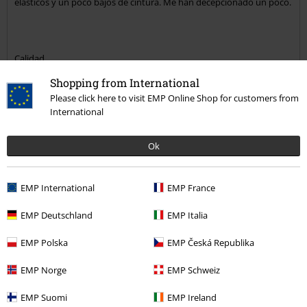
elásticos y un poco bajos de cintura. Me han decepcionado un poco.
Calidad
4
Diseño
Shopping from International
Please click here to visit EMP Online Shop for customers from
3
Ajuste
International
2
Ok
Reseña verificada
¿Te ha sido útil esta opinión?
EMP International
EMP France
EMP Deutschland
EMP Italia
Comentario
EMP Polska
EMP Česká Republika
EMP Norge
EMP Schweiz
Última visita
EMP Suomi
EMP Ireland