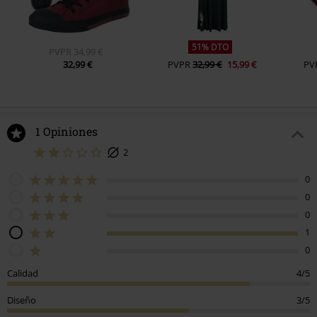
51% DTO
PVPR
34,99 €
32,99 €
PVPR
32,99 €
15,99 €
PV
1 Opiniones
2
0
0
0
1
0
Calidad
4/5
Diseño
3/5