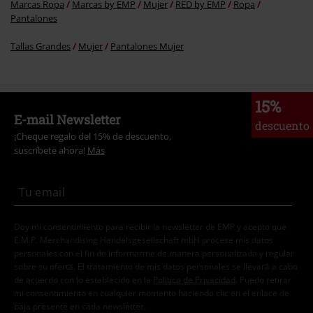
Marcas Ropa
Marcas by EMP
Mujer
RED by EMP
Ropa
Pantalones
Tallas Grandes
Mujer
Pantalones Mujer
15%
E-mail Newsletter
descuento
¡Cheque regalo del 15% de descuento,
suscríbete ahora!
Más
Doy mi consentimiento para recibir la newsletter de EMP y acepto que
E.M.P. Merchandising Handelsgesellschaft mbH procese mis datos
personales con el fin de informarme de manera personalizada y regular
sobre su oferta. El tratamiento de mis datos personales se llevará a cabo
de acuerdo con lo establecido en la
Política de Privacidad
. Puedo retirar
mi consentimiento en cualquier momento haciendo clic en el enlace de
baja presente en cada newsletter.