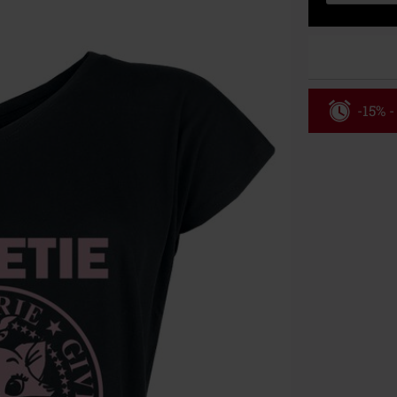
-15% -
Código
Válidez 8/6/26
Solo online. P
Tras introduci
No acumulable
descuento: lib
Onkelz, Broile
que incluyan 