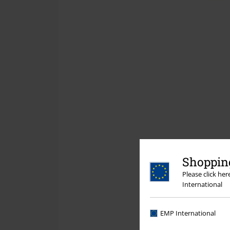
Shopping
Please click he
International
EMP International