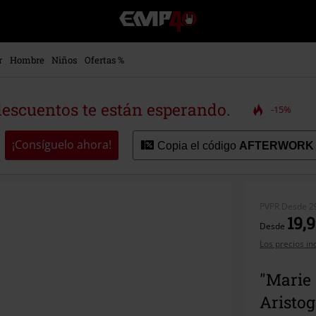
EMP
-
Música,
Películas,
r
Hombre
Niños
Ofertas %
TV
&
Gaming
descuentos te están esperando.
-15%
Merch
-
Ropa
¡Consíguelo ahora!
Copia el código
AFTERWORK
Alternativa
PVPR
Desde
2
19,9
Desde
Los precios in
"Marie 
Aristog