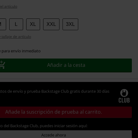
el artículo
M
L
XL
XXL
3XL
tallaje de artículo
e para envío inmediato
Añadir a la cesta
tos de envío y prueba Backstage Club gratis durante 30 días
Añade la suscripción de prueba al carrito.
io del Backstage Club, puedes iniciar sesión aquí:
Accede ahora