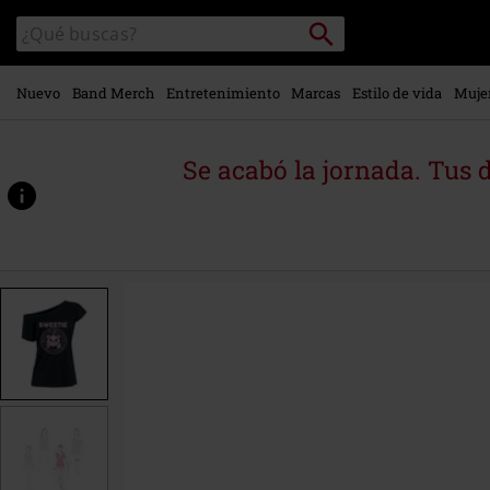
Ir al
Buscar
Buscar
contenido
en
principal
el
catálogo
Nuevo
Band Merch
Entretenimiento
Marcas
Estilo de vida
Muje
Se acabó la jornada. Tus 
https://www.emp-
online.es/p/marie-
-
-
sweetie/565993.html