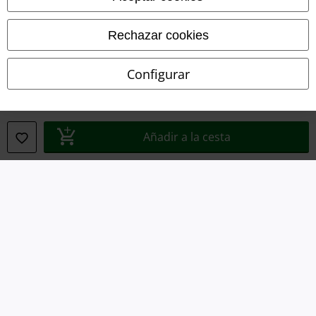
Eliminación de residuos y protección del medioambiente
Rechazar cookies
Declaración de Conformidad
Configurar
Información sobre accesibilidad
Configuración Cookies
Añadir a la cesta
Cancelar pedido
Todos los precios incluyen el IVA pero no los
gastos de transporte
© 1986-2026 E.M.P. Merchandising HGmbH
Tiendas EMP online
EMP International