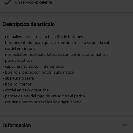
Un servicio excelente
Hosen, Metality, Funko Pop!, vales regalo y artículos que incluyan una
donación.
Descripción de artículo
- cremallera de cierre alto bajo fila de botones
- botones interior para que la extensión trasera se pueda subir
- cordel en cintura
- dos bolsillos insertados laterales con botones automáticos
- puños elásticos
- capucha y torso con interior polar
- bolsillo al pecho con botón automático
- abertura trasera
- bolsillo interior
- cordel en bajo y capucha
- parche de piel del logo de Brandit en el pecho
- contiene partes no textiles de origen animal
Información